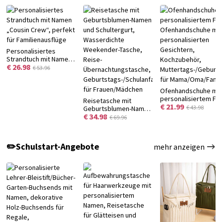
Personalisiertes
Strandtuch mit Namen
€ 26.98
„Cousin Crew“, perfekt
€ 53.96
für Familienausflüge
Ofenhandschuhe mit
personalisiertem Fo
Reisetasche mit
€ 21.99
Ofenhandschuhe mit
€ 43.98
Geburtsblumen-Namen
personalisierten
€ 34.98
und Schultergurt,
€ 69.96
Gesichtern,
Wasserdichte
Kochzubehör,
Weekender-Tasche,
Muttertags-/Geburt
Reise-
✏️Schulstart-Angebote
mehr anzeigen
für Mama/Oma/Famil
Übernachtungstasche,
Geburtstags-/Schulanfangsgeschenk
für Frauen/Mädchen