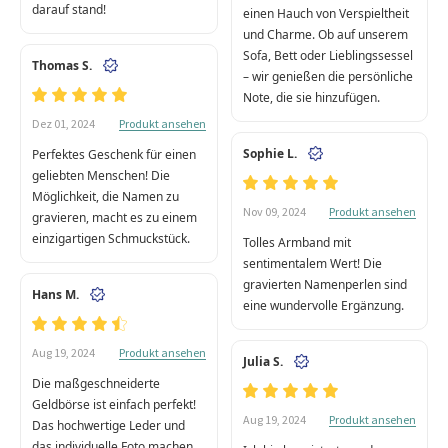
darauf stand!
einen Hauch von Verspieltheit
und Charme. Ob auf unserem
Sofa, Bett oder Lieblingssessel
Thomas S.
– wir genießen die persönliche
Note, die sie hinzufügen.
Produkt ansehen
Dez 01, 2024
Sophie L.
Perfektes Geschenk für einen
geliebten Menschen! Die
Möglichkeit, die Namen zu
Produkt ansehen
Nov 09, 2024
gravieren, macht es zu einem
einzigartigen Schmuckstück.
Tolles Armband mit
sentimentalem Wert! Die
gravierten Namenperlen sind
Hans M.
eine wundervolle Ergänzung.
Produkt ansehen
Aug 19, 2024
Julia S.
Die maßgeschneiderte
Geldbörse ist einfach perfekt!
Produkt ansehen
Aug 19, 2024
Das hochwertige Leder und
das individuelle Foto machen