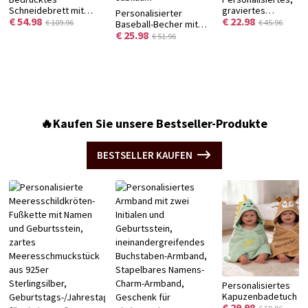
Schneidebrett mit
graviertes
Personalisierter
€ 54.98
€ 22.98
Blumenmuster und
Notfallarmband,
€ 109.96
€ 45.96
Baseball-Becher mit
Namen, Servierbrett
verstellbares Armba
€ 25.98
Namen, 11oz/15oz
€ 51.96
für Wurstwaren im
mit medizinischer ID
zweifarbiger Keramik-
Westernstil mit Saftrille
und Notfallkontakt,
Kaffeebecher,
und Aufhängeloch,
Geburtstags-/Jubil
Geschenk für Baseball-
Einzugsgeschenk für
für
Fans, Spieler und
Mama/Sie
Sie/Frauen/Patiente
Trainer zum Spieltag,
Geburtstag oder
Jubiläum
🔥Kaufen Sie unsere Bestseller-Produkte
BESTSELLER KAUFEN
Personalisiertes
Kapuzenbadetuch mi
€ 29.98
niedlicher Tiersticke