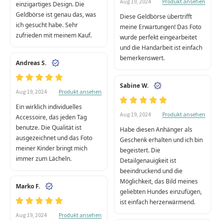
Produkt ansehen
Aug 19, 2024
einzigartiges Design. Die
Geldbörse ist genau das, was
Diese Geldbörse übertrifft
ich gesucht habe. Sehr
meine Erwartungen! Das Foto
zufrieden mit meinem Kauf.
wurde perfekt eingearbeitet
und die Handarbeit ist einfach
bemerkenswert.
Andreas S.
Sabine W.
Produkt ansehen
Aug 19, 2024
Ein wirklich individuelles
Produkt ansehen
Aug 19, 2024
Accessoire, das jeden Tag
benutze. Die Qualität ist
Habe diesen Anhänger als
ausgezeichnet und das Foto
Geschenk erhalten und ich bin
meiner Kinder bringt mich
begeistert. Die
immer zum Lächeln.
Detailgenauigkeit ist
beeindruckend und die
Möglichkeit, das Bild meines
Marko F.
geliebten Hundes einzufügen,
ist einfach herzerwärmend.
Produkt ansehen
Aug 19, 2024