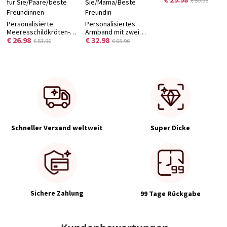
€ 59.96
und Namen,
unverzichtbares
Personalisierte
Personalisiertes
Badeaccessoire für
Meeresschildkröten-
Armband mit zwei
Sommer und Pool,
€ 26.98
€ 32.98
Fußkette mit Namen
Initialen und
Geschenk zur
€ 53.96
€ 65.96
und Geburtsstein,
Geburtsstein,
Babyparty/zum
zartes
ineinandergreifendes
Geburtstag für
Meeresschmuckstück
Buchstaben-Armband,
Neugeborene/Kinde
aus 925er
Stapelbares Namens-
Sterlingsilber,
Charm-Armband,
Geburtstags-/Jahrestagsgeschenk
Geschenk für
für Sie/Paare/beste
Sie/Mama/Beste
Freundinnen
Freundin
Schneller Versand weltweit
Super Dicke
Sichere Zahlung
99 Tage Rückgabe