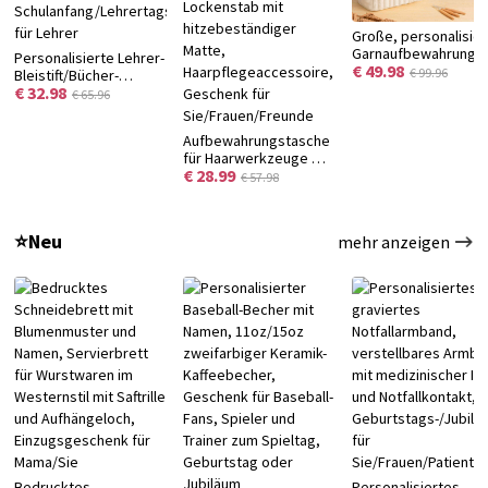
Große, personalisier
Garnaufbewahrungs
Personalisierte Lehrer-
€ 49.98
aus Canvas mit
€ 99.96
Bleistift/Bücher-
Monogramm,
€ 32.98
Garten-Buchsends mit
€ 65.96
Nadelfächern und
Namen, dekorative
Tragegriff – ideales
Holz-Buchsends für
Aufbewahrungstasche
Geburtstagsgesche
Regale,
für Haarwerkzeuge mit
für
Schulanfang/Lehrertagsgeschenk
€ 28.99
personalisiertem
Handarbeitsbegeiste
€ 57.98
für Lehrer
Namen, Reisetasche
für Glätteisen und
Lockenstab mit
⭐Neu
mehr anzeigen
hitzebeständiger
Matte,
Haarpflegeaccessoire,
Geschenk für
Sie/Frauen/Freunde
Bedrucktes
Personalisiertes,