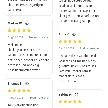
Ich bin begeistert von der
sie zu einem einzigartigen
Qualität und dem Design
Geschenk.
dieser Geldbörse. Das Foto
sieht gestochen scharf aus und
die Verarbeitung ist top!
Markus W.
Anna K.
Produkt ansehen
Aug 19, 2024
Mein neues
Produkt ansehen
Aug 19, 2024
Lieblingsaccessoire! Die
Geldbörse ist nicht nur schön
Ich habe diese Geldbörse als
anzusehen, sondern auch sehr
Geschenk für meinen Mann
praktisch und langlebig.
gekauft und er liebt sie! Das
Absolut empfehlenswert.
Foto von unserer Familie
macht sie zu etwas
Besonderem.
Thomas B.
Sabine H.
Produkt ansehen
Aug 19, 2024
Tolle Verarbeitung und