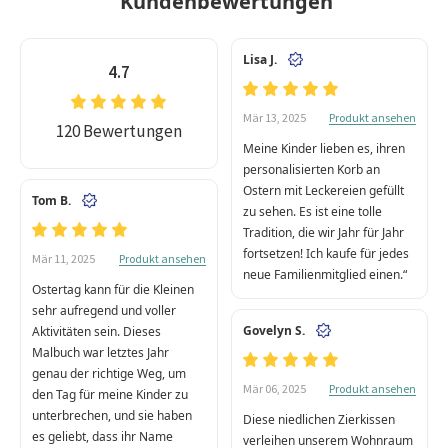
Kundenbewertungen
Lisa J.
4.7
Produkt ansehen
Mär 13, 2025
120 Bewertungen
Meine Kinder lieben es, ihren
personalisierten Korb an
Ostern mit Leckereien gefüllt
Tom B.
zu sehen. Es ist eine tolle
Tradition, die wir Jahr für Jahr
fortsetzen! Ich kaufe für jedes
Produkt ansehen
Mär 11, 2025
neue Familienmitglied einen.“
Ostertag kann für die Kleinen
sehr aufregend und voller
Govelyn S.
Aktivitäten sein. Dieses
Malbuch war letztes Jahr
genau der richtige Weg, um
Produkt ansehen
Mär 06, 2025
den Tag für meine Kinder zu
unterbrechen, und sie haben
Diese niedlichen Zierkissen
es geliebt, dass ihr Name
verleihen unserem Wohnraum