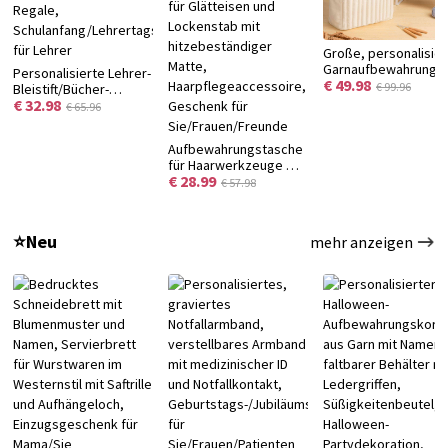
Große, personalisier
Garnaufbewahrungs
Personalisierte Lehrer-
€ 49.98
aus Canvas mit
€ 99.96
Bleistift/Bücher-
Monogramm,
€ 32.98
Garten-Buchsends mit
€ 65.96
Nadelfächern und
Namen, dekorative
Tragegriff – ideales
Holz-Buchsends für
Aufbewahrungstasche
Geburtstagsgesche
Regale,
für Haarwerkzeuge mit
für
Schulanfang/Lehrertagsgeschenk
€ 28.99
personalisiertem
Handarbeitsbegeiste
€ 57.98
für Lehrer
Namen, Reisetasche
für Glätteisen und
Lockenstab mit
⭐Neu
mehr anzeigen
hitzebeständiger
Matte,
Haarpflegeaccessoire,
Geschenk für
Sie/Frauen/Freunde