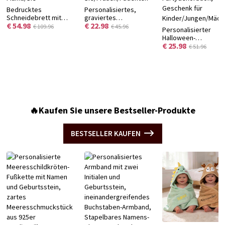
Bedrucktes
Personalisiertes,
Schneidebrett mit
graviertes
€ 54.98
€ 22.98
Blumenmuster und
Notfallarmband,
€ 109.96
€ 45.96
Personalisierter
Namen, Servierbrett
verstellbares Armband
Halloween-
für Wurstwaren im
mit medizinischer ID
€ 25.98
Aufbewahrungskorb
€ 51.96
Westernstil mit Saftrille
und Notfallkontakt,
aus Garn mit Namen,
und Aufhängeloch,
Geburtstags-/Jubiläumsgeschenk
faltbarer Behälter mi
Einzugsgeschenk für
für
Ledergriffen,
Mama/Sie
Sie/Frauen/Patienten
Süßigkeitenbeutel,
Halloween-
Partydekoration,
Geschenk für
🔥Kaufen Sie unsere Bestseller-Produkte
Kinder/Jungen/Mäd
BESTSELLER KAUFEN