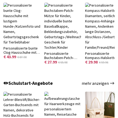
Personalisierte bunte
Clog-Hausschuhe mit
Personalisierte
Personalisierte
€ 43.99
lustigem
€ 87.98
Buchstaben-Patch-
Kompass-Halskette 
Hunde-/Katzenfoto und
€ 27.99
€ 29.98
Mütze für Kinder,
Diamanten, seitliche
€ 55.98
€ 59.96
Namen,
individuelle bunte
Kompass-Anhänger 
Geburtstagsgeschenk
Baseballkappe,
Namen, Andenken fü
für Tierliebhaber
Bekleidungszubehör,
lange Distanzen,
Geburtstags-/Weihnachtsgeschenk,
Abschluss-/Geburts
✏️Schulstart-Angebote
mehr anzeigen
Geschenk für
für
Tochter/Kinder
Familie/Freund/Reis