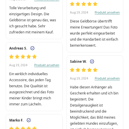
Tolle Verarbeitung und
Produkt ansehen
Aug 19, 2024
einzigartiges Design. Die
Geldbörse ist genau das, was
Diese Geldbörse übertrifft
ich gesucht habe. Sehr
meine Erwartungen! Das Foto
zufrieden mit meinem Kauf.
wurde perfekt eingearbeitet
und die Handarbeit ist einfach
bemerkenswert.
Andreas S.
Sabine W.
Produkt ansehen
Aug 19, 2024
Ein wirklich individuelles
Produkt ansehen
Aug 19, 2024
Accessoire, das jeden Tag
benutze. Die Qualität ist
Habe diesen Anhänger als
ausgezeichnet und das Foto
Geschenk erhalten und ich bin
meiner Kinder bringt mich
begeistert. Die
immer zum Lächeln.
Detailgenauigkeit ist
beeindruckend und die
Möglichkeit, das Bild meines
Marko F.
geliebten Hundes einzufügen,