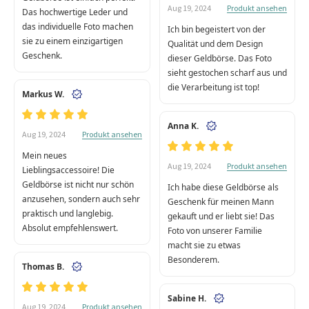
Produkt ansehen
Aug 19, 2024
Das hochwertige Leder und
das individuelle Foto machen
Ich bin begeistert von der
sie zu einem einzigartigen
Qualität und dem Design
Geschenk.
dieser Geldbörse. Das Foto
sieht gestochen scharf aus und
die Verarbeitung ist top!
Markus W.
Anna K.
Produkt ansehen
Aug 19, 2024
Mein neues
Produkt ansehen
Aug 19, 2024
Lieblingsaccessoire! Die
Geldbörse ist nicht nur schön
Ich habe diese Geldbörse als
anzusehen, sondern auch sehr
Geschenk für meinen Mann
praktisch und langlebig.
gekauft und er liebt sie! Das
Absolut empfehlenswert.
Foto von unserer Familie
macht sie zu etwas
Besonderem.
Thomas B.
Sabine H.
Produkt ansehen
Aug 19, 2024