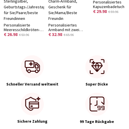
Personalisiertes
Kapuzenbadetuch mi
€ 29.98
niedlicher Tiersticke
€ 59.96
und Namen,
unverzichtbares
Personalisierte
Personalisiertes
Badeaccessoire für
Meeresschildkröten-
Armband mit zwei
Sommer und Pool,
€ 26.98
€ 32.98
Fußkette mit Namen
Initialen und
Geschenk zur
€ 53.96
€ 65.96
und Geburtsstein,
Geburtsstein,
Babyparty/zum
zartes
ineinandergreifendes
Geburtstag für
Meeresschmuckstück
Buchstaben-Armband,
Neugeborene/Kinde
aus 925er
Stapelbares Namens-
Sterlingsilber,
Charm-Armband,
Geburtstags-/Jahrestagsgeschenk
Geschenk für
für Sie/Paare/beste
Sie/Mama/Beste
Freundinnen
Freundin
Schneller Versand weltweit
Super Dicke
Sichere Zahlung
99 Tage Rückgabe