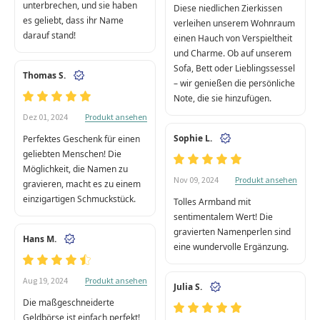
unterbrechen, und sie haben
Diese niedlichen Zierkissen
es geliebt, dass ihr Name
verleihen unserem Wohnraum
darauf stand!
einen Hauch von Verspieltheit
und Charme. Ob auf unserem
Sofa, Bett oder Lieblingssessel
Thomas S.
– wir genießen die persönliche
Note, die sie hinzufügen.
Produkt ansehen
Dez 01, 2024
Sophie L.
Perfektes Geschenk für einen
geliebten Menschen! Die
Möglichkeit, die Namen zu
Produkt ansehen
Nov 09, 2024
gravieren, macht es zu einem
einzigartigen Schmuckstück.
Tolles Armband mit
sentimentalem Wert! Die
gravierten Namenperlen sind
Hans M.
eine wundervolle Ergänzung.
Produkt ansehen
Aug 19, 2024
Julia S.
Die maßgeschneiderte
Geldbörse ist einfach perfekt!