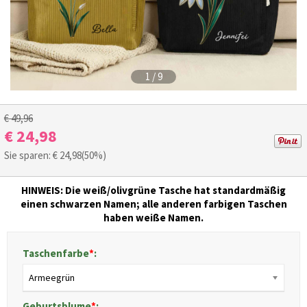
1
/
9
€ 49,96
€ 24,98
Sie sparen: €
24,98
(50%)
HINWEIS:
Die weiß/olivgrüne Tasche hat standardmäßig
einen schwarzen Namen; alle anderen farbigen Taschen
haben weiße Namen.
Taschenfarbe
*
:
Armeegrün
Geburtsblume
*
: