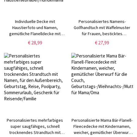
Individuelle Decke mit
Personalisiertes Namens-
Haustierfoto und Namen,
Golfhandtuch mit Waffelmuster
gemütliche Flanelldecke mit
für Frauen, besticktes
mehrfarbigen Farben,
Golferhandtuch mit mehreren
€ 28,99
€ 27,99
Hundegesichtsdecke, Haustier-
Farben, Handtuch mit Hängeclip,
Gedenkdecke, Haustiergeschenk
Geschenke für Golferinnen
für
Haustierliebhaber/Hundemama
Personalisiertes mehrfarbiges
Personalisierte Mama Bär-Flanell-
super saugfähiges, schnell
Fleecedecke mit Kindernamen,
trocknendes Strandtuch mit
weicher, gemütlicher Überwurf