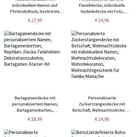
individuellem Namen und
Flanelldecke, individuelle
Pfotenabdruck, besticktes
Gedenkdecke mit Foto,
Haustierhandtuch für die
Schlafzimmeraccessoires,
€ 27,99
€ 24,98
Fellpflege, schnell trocknende
Trauergeschenk,
Chenille-Mikrofaser, super
Erinnerungsgeschenke für
saugfähig, Geschenk für
Verlust
Haustierliebhaber/-besitzer
Bartagamendecke mit
Personalisierte
personalisiertem Namen,
Zuckerstangendecke mit
Bartagamenbetten,
Botschaft, Weihnachtsdecke mit
Reptilien-/Gecko-Tankhöhlen-
individuellem Namen,
€ 28,99
€ 24,98
Dekorationszubehör,
Weihnachtsdekoration,
Bartagamen-Starter-Kit
Wohndekoration,
Weihnachtsgeschenk für