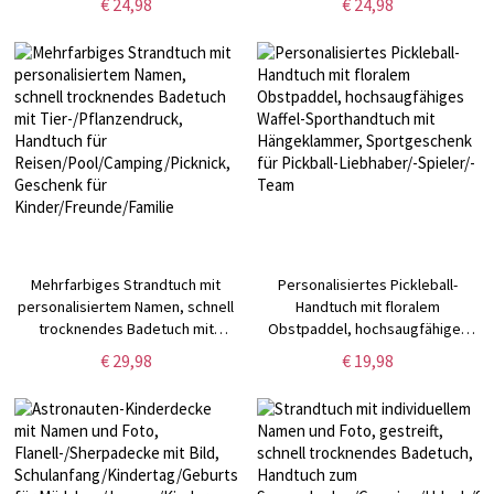
€ 24,98
€ 24,98
für Bettcouch, Heimdekoration,
Wohndekor,
Geburtstags-/Weihnachtsgeschenk
Geburtstags-/Weihnachtsgeschenk
für Jungen/Mädchen
für Tierliebhaber
Mehrfarbiges Strandtuch mit
Personalisiertes Pickleball-
personalisiertem Namen, schnell
Handtuch mit floralem
trocknendes Badetuch mit
Obstpaddel, hochsaugfähiges
Tier-/Pflanzendruck, Handtuch für
Waffel-Sporthandtuch mit
€ 29,98
€ 19,98
Reisen/Pool/Camping/Picknick,
Hängeklammer, Sportgeschenk
Geschenk für
für Pickball-Liebhaber/-Spieler/-
Kinder/Freunde/Familie
Team