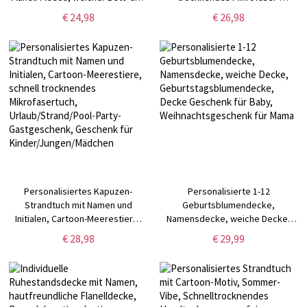
Couchüberwurf,
Badetuch, Urlaub/Strand/Pool-
€ 24,98
€ 26,98
Geburtstags-/Babyparty-
Party-Geschenk, Geschenk für
Geschenk für
Kinder/Familie/Freunde
Pferdeliebhaber/Kinder/Jungen/Mädchen
Personalisiertes Kapuzen-
Personalisierte 1-12
Strandtuch mit Namen und
Geburtsblumendecke,
Initialen, Cartoon-Meerestiere,
Namensdecke, weiche Decke,
schnell trocknendes
Geburtstagsblumendecke,
€ 28,98
€ 29,99
Mikrofasertuch,
Decke Geschenk für Baby,
Urlaub/Strand/Pool-Party-
Weihnachtsgeschenk für Mama
Gastgeschenk, Geschenk für
Kinder/Jungen/Mädchen