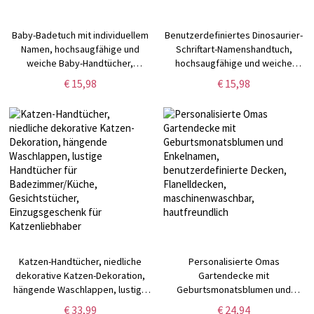
Baby-Badetuch mit individuellem
Benutzerdefiniertes Dinosaurier-
Namen, hochsaugfähige und
Schriftart-Namenshandtuch,
weiche Baby-Handtücher,
hochsaugfähige und weiche
Waschlappen mit Dinosaurier-
Babyhandtücher, Polyester-
€ 15,98
€ 15,98
Schriftart, Geschenk für
Babyhandtuch, Geschenk für
Neugeborene/Kleinkinder
Neugeborene/Kleinkinder/Kinder
Katzen-Handtücher, niedliche
Personalisierte Omas
dekorative Katzen-Dekoration,
Gartendecke mit
hängende Waschlappen, lustige
Geburtsmonatsblumen und
Handtücher für
Enkelnamen, benutzerdefinierte
€ 33,99
€ 24,94