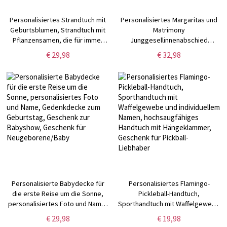
Personalisiertes Strandtuch mit
Personalisiertes Margaritas und
Geburtsblumen, Strandtuch mit
Matrimony
Pflanzensamen, die für immer
Junggesellinnenabschied
wachsen, weiches Handtuch für
Strandtuch, personalisiertes
€ 29,98
€ 32,98
Lehrerbuch, Dankesgeschenk für
Monogramm Pooltuch mit
Lehrer
mehreren Farben, Geschenk für
Braut/Brautjungfern/Frauen
Personalisierte Babydecke für
Personalisiertes Flamingo-
die erste Reise um die Sonne,
Pickleball-Handtuch,
personalisiertes Foto und Name,
Sporthandtuch mit Waffelgewebe
Gedenkdecke zum Geburtstag,
und individuellem Namen,
€ 29,98
€ 19,98
Geschenk zur Babyshow,
hochsaugfähiges Handtuch mit