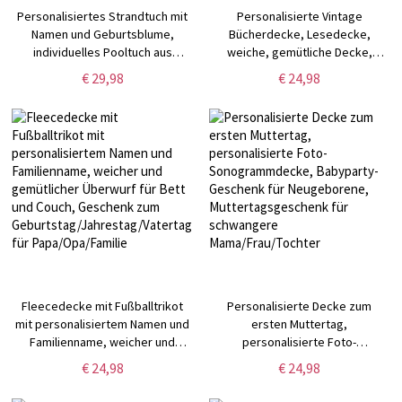
Personalisiertes Strandtuch mit
Personalisierte Vintage
Namen und Geburtsblume,
Bücherdecke, Lesedecke,
individuelles Pooltuch aus
weiche, gemütliche Decke,
superfeinem Faser,
Geschenk für Buchliebhaber für
€ 29,98
€ 24,98
Urlaubs-/Geburtstags-/Muttertagsgeschenk
Frauen, Geschenk für
für Mama/Oma/Sie
Leser/Buchclub/Bücherwurm/Biblio
Fleecedecke mit Fußballtrikot
Personalisierte Decke zum
mit personalisiertem Namen und
ersten Muttertag,
Familienname, weicher und
personalisierte Foto-
gemütlicher Überwurf für Bett
Sonogrammdecke, Babyparty-
€ 24,98
€ 24,98
und Couch, Geschenk zum
Geschenk für Neugeborene,
Geburtstag/Jahrestag/Vatertag
Muttertagsgeschenk für