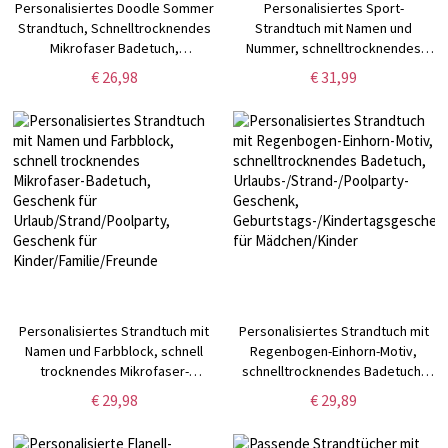
Personalisiertes Doodle Sommer
Personalisiertes Sport-
Strandtuch, Schnelltrocknendes
Strandtuch mit Namen und
Mikrofaser Badetuch,
Nummer, schnelltrocknendes
Urlaub/Strand/Pool Party
Badetuch,
€ 26,98
€ 31,99
Gastgeschenk, Reise-Essential,
Urlaubs-/Strand-/Poolparty-
Geschenk für
Geschenk,
Kind/Familie/Freund
Geburtstags-/Weihnachtsgeschenk
für Sportliebhaber/Spieler
Personalisiertes Strandtuch mit
Personalisiertes Strandtuch mit
Namen und Farbblock, schnell
Regenbogen-Einhorn-Motiv,
trocknendes Mikrofaser-
schnelltrocknendes Badetuch,
Badetuch, Geschenk für
Urlaubs-/Strand-/Poolparty-
€ 29,98
€ 29,89
Urlaub/Strand/Poolparty,
Geschenk,
Geschenk für
Geburtstags-/Kindertagsgeschenk