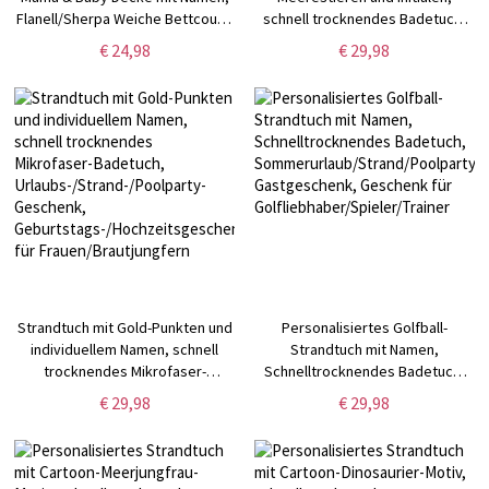
Flanell/Sherpa Weiche Bettcouch
schnell trocknendes Badetuch,
Decke, Wohndekor,
Urlaub/Strand/Pool-Party-
€ 24,98
€ 29,98
Geburtstags-/Muttertagsgeschenk
Geschenk, Geschenk für
für Mama
Meeresliebhaber/Kinder/Familie
Strandtuch mit Gold-Punkten und
Personalisiertes Golfball-
individuellem Namen, schnell
Strandtuch mit Namen,
trocknendes Mikrofaser-
Schnelltrocknendes Badetuch,
Badetuch,
Sommerurlaub/Strand/Poolparty-
€ 29,98
€ 29,98
Urlaubs-/Strand-/Poolparty-
Gastgeschenk, Geschenk für
Geschenk,
Golfliebhaber/Spieler/Trainer
Geburtstags-/Hochzeitsgeschenk
für Frauen/Brautjungfern