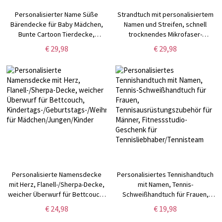
Personalisierter Name Süße
Strandtuch mit personalisiertem
Bärendecke für Baby Mädchen,
Namen und Streifen, schnell
Bunte Cartoon Tierdecke,
trocknendes Mikrofaser-
Kinderzimmer Dekor, Baby
Badetuch,
€ 29,98
€ 29,98
Shower Geschenk, Geschenk für
Urlaub/Sonnenbaden/Strand/Spa/Po
Neugeborene/Kleinkind/Baby
Geschenk, Geschenk für
Kinder/Freunde/Familie
Personalisierte Namensdecke
Personalisiertes Tennishandtuch
mit Herz, Flanell-/Sherpa-Decke,
mit Namen, Tennis-
weicher Überwurf für Bettcouch,
Schweißhandtuch für Frauen,
Kindertags-/Geburtstags-/Weihnachtsgeschenk
Tennisausrüstungszubehör für
€ 24,98
€ 19,98
für Mädchen/Jungen/Kinder
Männer, Fitnessstudio-Geschenk