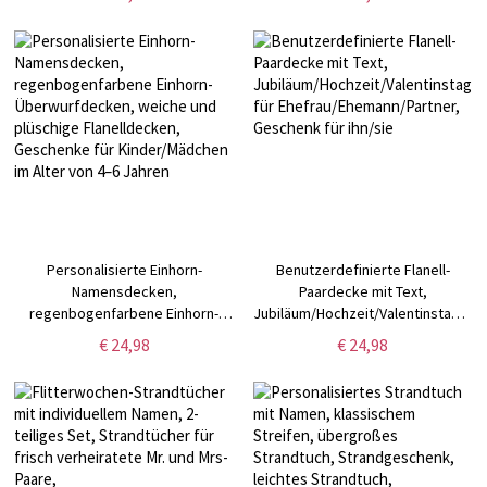
Badezimmer/Küche,
Decken, Flanelldecken,
Gesichtstücher,
maschinenwaschbar,
Einzugsgeschenk für
hautfreundlich
Katzenliebhaber
Personalisierte Einhorn-
Benutzerdefinierte Flanell-
Namensdecken,
Paardecke mit Text,
regenbogenfarbene Einhorn-
Jubiläum/Hochzeit/Valentinstag/W
Überwurfdecken, weiche und
für Ehefrau/Ehemann/Partner,
€ 24,98
€ 24,98
plüschige Flanelldecken,
Geschenk für ihn/sie
Geschenke für Kinder/Mädchen
im Alter von 4–6 Jahren