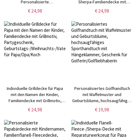
Personalisierte
Sherpa-Familiendecke mit
Geburtsblumendecke mit
Kindernamen, Wohndeko,
€ 24,98
€ 24,98
Kindernamen, Flanell-
Vatertags-/Geburtstagsgeschenk
Familiendecke,
für Papa/Opa/Ihn
Muttertagsgeschenk für
Mama/Großmutter
Individuelle Grilldecke für Papa
Personalisiertes Golfhandtuch
mit den Namen der Kinder,
mit Waffelmuster und
Familiendecke mit Grillmotiv,
Geburtsblume, hochsaugfähiges
Partygeschenk,
Sporthandtuch mit
€ 24,98
€ 19,98
Geburtstags-/Weihnachts-/Vatertagsgeschenk
Hängeklammer, Geschenk für
für Papa/Opa/Koch
Golferin/Golfliebhaberin