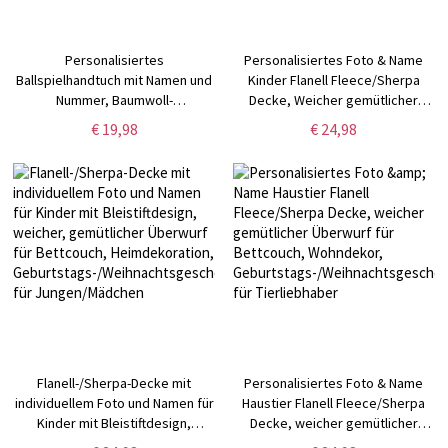
Personalisiertes
Personalisiertes Foto & Name
Ballspielhandtuch mit Namen und
Kinder Flanell Fleece/Sherpa
Nummer, Baumwoll-
Decke, Weicher gemütlicher
Fitnesshandtuch mit Hängeclip,
Überwurf für Bettcouch,
€ 19,98
€ 24,98
hochsaugfähiges Sporthandtuch,
Wohndekor,
Geschenk für
Geburtstags-/Weihnachtsgeschenk
Spieler/Sportfans/Teamkollegen
für Kinder/Sie/Ihn
Flanell-/Sherpa-Decke mit
Personalisiertes Foto & Name
individuellem Foto und Namen für
Haustier Flanell Fleece/Sherpa
Kinder mit Bleistiftdesign,
Decke, weicher gemütlicher
weicher, gemütlicher Überwurf
Überwurf für Bettcouch,