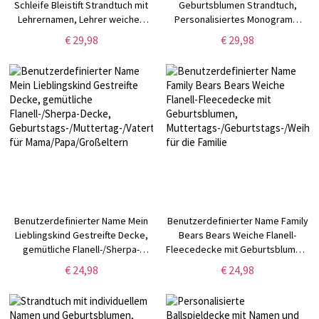
Schleife Bleistift Strandtuch mit
Geburtsblumen Strandtuch,
Lehrernamen, Lehrer weiches
Personalisiertes Monogramm
Handtuch,
Pooltuch, Junggesellenabschied
€ 29,98
€ 29,98
Lehrertag/Anerkennung/Weihnachtsgeschenk
Geschenk, Brautjungfern
für Lehrer
Geschenk, Urlaubsgeschenk für
Familie/Freund
Benutzerdefinierter Name Mein
Benutzerdefinierter Name Family
Lieblingskind Gestreifte Decke,
Bears Bears Weiche Flanell-
gemütliche Flanell-/Sherpa-
Fleecedecke mit Geburtsblumen,
Decke,
Muttertags-/Geburtstags-/Weihnac
€ 24,98
€ 24,98
Geburtstags-/Muttertag-/Vatertag-/Weihnachtsgeschenk
für die Familie
für Mama/Papa/Großeltern