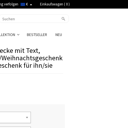
ng verfolgen
€
Einkaufswagen (
0
)
LLEKTION
BESTSELLER
NEU
ecke mit Text,
g/Weihnachtsgeschenk
schenk für ihn/sie