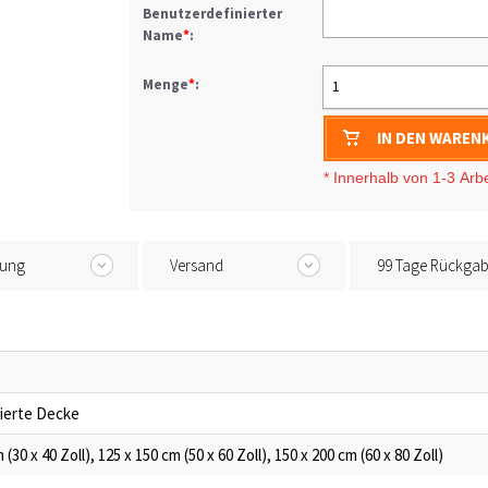
Benutzerdefinierter
Name
*
:
Menge
*
:
1
IN DEN WAREN
* I
nnerhalb von 1-3
Arb
tung
Versand
99 Tage Rückga
sierte Decke
 (30 x 40 Zoll), 125 x 150 cm (50 x 60 Zoll), 150 x 200 cm (60 x 80 Zoll)