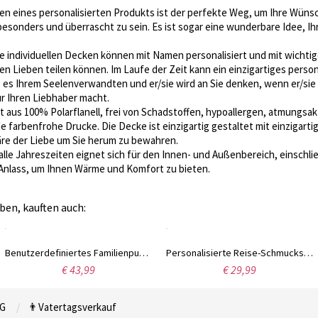
en eines personalisierten Produkts ist der perfekte Weg, um Ihre Wün
besonders und überrascht zu sein. Es ist sogar eine wunderbare Idee, I
e individuellen Decken können mit Namen personalisiert und mit wichti
n Lieben teilen können. Im Laufe der Zeit kann ein einzigartiges perso
 es Ihrem Seelenverwandten und er/sie wird an Sie denken, wenn er/sie 
 Ihren Liebhaber macht.
t aus 100% Polarflanell, frei von Schadstoffen, hypoallergen, atmungsakt
farbenfrohe Drucke. Die Decke ist einzigartig gestaltet mit einzigart
e der Liebe um Sie herum zu bewahren.
 alle Jahreszeiten eignet sich für den Innen- und Außenbereich, einschl
 Anlass, um Ihnen Wärme und Komfort zu bieten.
ben, kauften auch:
Benutzerdefiniertes Familienpuzzle 1 bis 12 Teile mit Namen, um ein Herz zu sein
Personalisierte Reise-Schmuckschatulle, kleiner Leder-Schmuck-Organizer, Ringetui für Hochzeitsgeschenke, Brautjungfern-Antragsgeschenke
€ 43,99
€ 29,99
G
👨Vatertagsverkauf