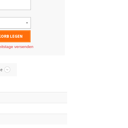
KORB LEGEN
eitstage
versenden
be