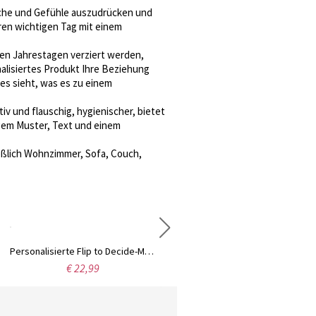
sche und Gefühle auszudrücken und
hren wichtigen Tag mit einem
gen Jahrestagen verziert werden,
nalisiertes Produkt Ihre Beziehung
es sieht, was es zu einem
iv und flauschig, hygienischer, bietet
igem Muster, Text und einem
ießlich Wohnzimmer, Sofa, Couch,
Personalisierte Flip to Decide-Münze, Entscheidungsmünze, individuell gravierte Messingmünze, Flip-Münze für Paare, Geschenke für Sie/Ihn/Paar
Personalisierte Namenskette mit Sonnenblumenmotiv, exquisite Namenskette, Blumenschmuck, Geburtstags-/Muttertagsgeschenk für Frauen
€ 22,99
€ 30,99