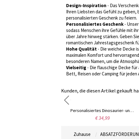
Design-Inspiration
- Das Verschenk
Ihren Liebsten das Gefühl zu geben, 
personalisierten Geschenk zu feiern.
Personalisiertes Geschenk
- Unser
sodass Menschen ihre Gefühle mit ihre
über Jahre hinweg stärken. Geben Sie
romantischen Jahrestagsgeschenk für
Hohe Qualität
- Die weiche Decke is
maximalen Komfort und hervorragende 
besonderen Namen, um die Atmosphär
Vielseitig
- Die flauschige Decke für
Bett, Reisen oder Camping für jeden
Kunden, die diesen Artikel gekauft ha
Personalisierte Foto Leder Karte Hold Brieftasche für Männer
Personalisiertes Dinosaurier- und Einhorn-Besteckset für Kinder, Besteckset aus lebensmittelechtem Edelstahl, Kindertags-/Geburtstagsgeschenk für Kinder/Familie
€ 42,95
€ 34,99
Zuhause
ABSATZFÖRDERUN