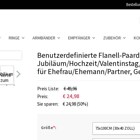
Bestellu
RINGE
ARMBÄNDER
EMPFÄNGER
ZUBEHÖR
KO
Benutzerdefinierte Flanell-Paard
Jubiläum/Hochzeit/Valentinsta
für Ehefrau/Ehemann/Partner, Ge
Preis Liste:
€ 49,96
€
24,98
Preis:
Sie sparen:
€
24,98
(50%)
Größe
*
:
75x100CM (30x40 ZOLL)