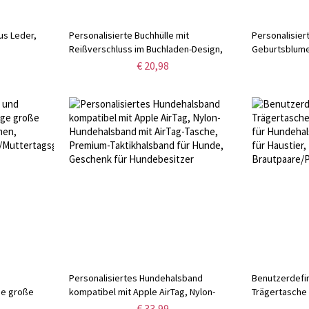
us Leder,
Personalisierte Buchhülle mit
Personalisier
Reißverschluss im Buchladen-Design,
Geburtsblume
l,
waschbare Buchschutzhülle mit
wasserdichte
€ 20,98
liches
Vordertasche, Geschenk für
Reisetasche m
er
Bücherliebhaber/Leser
für Sie/Braut
d
Personalisiertes Hundehalsband
Benutzerdefin
ge große
kompatibel mit Apple AirTag, Nylon-
Trägertasche 
n,
Hundehalsband mit AirTag-Tasche,
Hundehalsbänd
€ 33,99