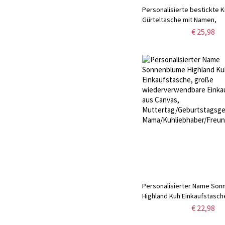
Personalisierte bestickte K
Gürteltasche mit Namen,
bonbonfarbene Umhängeta
€ 25,98
süßem Muster,
Schulanfang/Geburtstagsg
Kind/Kleinkind
Personalisierter Name So
Highland Kuh Einkaufstasch
wiederverwendbare Einkau
€ 22,98
Canvas,