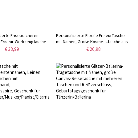
erte Friseurscheren-
Personalisierte Florale FriseurTasche
, Friseur-Werkzeugtasche
mit Namen, Große Kosmetiktasche aus
schenk für Friseur,
Canvas, Professionelles Geschenk für
€ 38,99
€ 26,98
Friseur-Must-Haves
Friseur/Friseur/Friseur