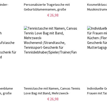
inder-
Personalisierte Tragetasche mit
Kosmetiktasc
Geburtsblumennamen, große
Musikinstrum
sche mit
Tragetasche aus Canvas mit Netztasche,
Schminktäsch
€ 26,98
Einkaufstasche für Damen,
Handgelenksb
eschenk für
Geburtstags-/Muttertagsgeschenk für
Geschenk für
Sie/Mama
Musikliebhabe
nnenblume
Tennistasche mit Namen, Canvas Tennis
Individuelle 
e, große
Love Bag mit Band, Mehrzweck-
Frauen mit Ta
fstasche aus
Wochenend-/Strandtasche, Tennissport-
Küchen-/Flori
€ 26,98
Geschenk für
Geschenk für 