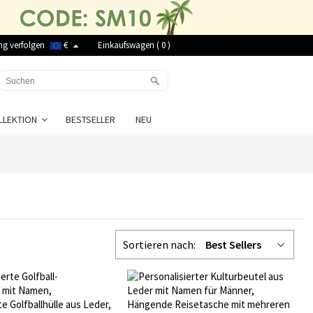
ng verfolgen
€
Einkaufswagen (
0
)
LLEKTION
BESTSELLER
NEU
Sortieren nach:
Best Sellers