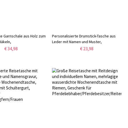
te Garnschale aus Holz zum
Personalisierte Drumstick-Tasche aus
Häkeln,
Leder mit Namen und Muster,
rungsschale mit
aufhängbare Reise-Drumstick-Halterung,
€ 34,98
€ 23,98
Gravur,
Musik-Accessoire,
/Muttertagsgeschenk für
Geburtstagsgeschenk für
/Strickliebhaber
Schlagzeuger/Band/Musiker