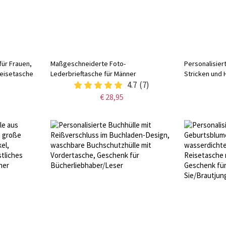
für Frauen,
Maßgeschneiderte Foto-
Personalisier
eisetasche
Lederbrieftasche für Männer
Stricken und 
tasche,
4.7
(7)
Garnaufbewah
hör
individueller 
€ 28,95
Geburtstags-
Sie/Mama/Oma