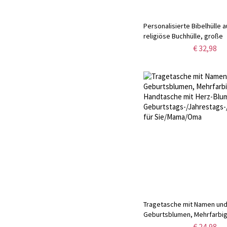
Personalisierte Bibelhülle a
religiöse Buchhülle, große
Bibeltragetasche mit Henke
€ 32,98
Bibelstudienzubehör, christ
Geschenk für Frauen/Männ
Tragetasche mit Namen un
Geburtsblumen, Mehrfarbi
Handtasche mit Herz-Blume
€ 24,98