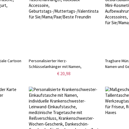
tiale Cartoon
Personalisierter Herz-
Tragbare Münz
Schlüsselanhänger mit Namen,
Namen und Ge
asche,
Taschenanhänger, Rucksack-Accessoire,
Reißverschlus
€ 20,98
urt, Geschenk
Geburtstags-/Muttertags-/Valentinstagsgeschenk
aus Leder, A
er
für Sie/Mama/Paar/Beste Freundin
Accessoires,
Sie/Mama/Fam