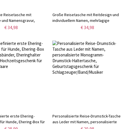
te Reisetasche mit
Große Reisetasche mit Reitdesign und
 und Namensgravur,
individuellem Namen, mehrlagige
 Wochenendtasche,
wasserdichte Wochenendtasche mit
€ 34,98
€ 34,98
it Schultergurt, Geschenk
Riemen, Geschenk für
jungfern/Frauen
Pferdeliebhaber/Pferdebesitzer/Reiter
ierte erste Ehering-
Personalisierte Reise-Drumstick-Tasche
für Hunde, Ehering-Box für
aus Leder mit Namen, personalisierte
er, Eheringhalter für
Monogramm-Drumstick-Haltertasche,
€ 28,99
€ 20,98