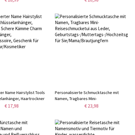
hzeitsgeschenk für
Geburtstagsgeschenk für
aare
Schlagzeuger/Band/Musiker
er Name Hairstylist Tools
Personalisierte Schmucktasche mit
elanhänger, Haartrockner
Namen, Tragbares Mini-
e Charm
Reiseschmucketui aus Leder,
€ 17,98
€ 23,98
änger, Taschenaccessoire,
Geburtstags-/Muttertags-/Hochzeitsgesch
für Sie/Mama/Brautjungfern
ur/Kosmetiker