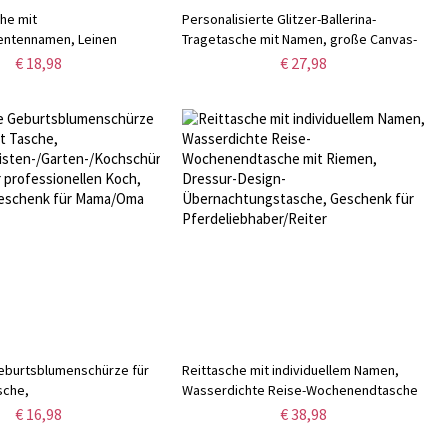
he mit
Personalisierte Glitzer-Ballerina-
entennamen, Leinen
Tragetasche mit Namen, große Canvas-
chen mit
Reisetasche mit mehreren Taschen und
€ 18,98
€ 27,98
and, KünstlerAccessoire,
Reißverschluss, Geburtstagsgeschenk
für Tänzerin/Ballerina
r/Musiker/Pianist/Gitarrist
Geburtsblumenschürze für
Reittasche mit individuellem Namen,
sche,
Wasserdichte Reise-Wochenendtasche
sten-/Garten-/Kochschürze,
mit Riemen, Dressur-Design-
€ 16,98
€ 38,98
professionellen Koch,
Übernachtungstasche, Geschenk für