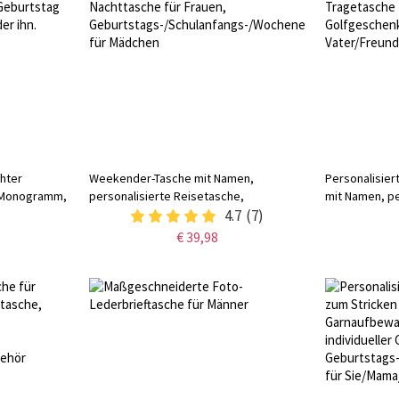
chter
Weekender-Tasche mit Namen,
Personalisiert
t Monogramm,
personalisierte Reisetasche,
mit Namen, pe
restag,
wasserdichte Krankenhaustasche,
4.7
(7)
aus Leder, Tr
ür Freund,
Nachttasche für Frauen,
Tees, Golfges
€ 39,98
Geburtstags-/Schulanfangs-/Wochenendgeschenk
Vater/Freund
für Mädchen