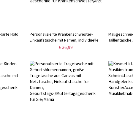
 Karte Hold
Personalisierte Krankenschwester-
Maßgeschneid
Einkaufstasche mit Namen, individuelle
Taillentasche
Krankenschwester-Leinwand-
mit Gürtel, Ge
€ 36,99
Einkaufstasche, medizinische
Reisetasche, 
Tragetasche mit Reißverschluss,
Krankenschwester-Wochen-Geschenk,
Dankeschön-Geschenke für
Krankenschwester/Arzt