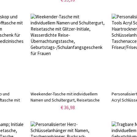
/Muttertagsgeschenk
Premium-Taktikhalsband für Hunde,
Haustier, Hoc
Geschenk für Hundebesitzer
Brautpaare/P
p und
Weekender-Tasche mit individuellem
Personalisiert
ftasche mit
Namen und Schultergurt, Reisetasche
Acryl Schlüss
mit Glitzer-Initiale, Wasserdichte Reise-
Schere Kämm
€ 36,98
chenk für
Übernachtungstasche,
Schlüsselanh
dizinisches
Geburtstags-/Schulanfangsgeschenk
Geschenk für
für Frauen
Friseur/Frise