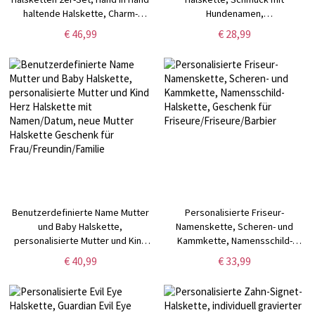
haltende Halskette, Charm-
Hundenamen,
Halsketten,
Hundegedenkhalskette,
€ 46,99
€ 28,99
Schwestergeschenke, Geschenk
Pfotenabdruck-Initialen-
für Töchter/Enkelinnen
Halskette, Monogramm-
Namenskette, Geschenk für
Tierliebhaber
Benutzerdefinierte Name Mutter
Personalisierte Friseur-
und Baby Halskette,
Namenskette, Scheren- und
personalisierte Mutter und Kind
Kammkette, Namensschild-
Herz Halskette mit
Halskette, Geschenk für
€ 40,99
€ 33,99
Namen/Datum, neue Mutter
Friseure/Friseure/Barbier
Halskette Geschenk für
Frau/Freundin/Familie