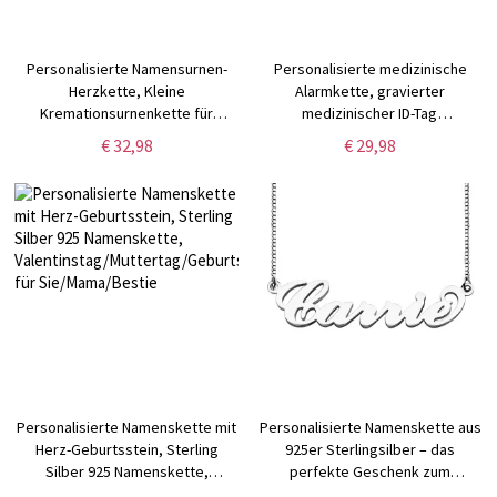
Personalisierte Namensurnen-
Personalisierte medizinische
Herzkette, Kleine
Alarmkette, gravierter
Kremationsurnenkette für
medizinischer ID-Tag
Menschen-/Haustierasche,
Notfallanhänger, Allergie-
€ 32,98
€ 29,98
Kremationsschmuck,
Diabetes-Epilepsie-Info-
Beileidsgeschenk für
Anhänger, Geschenk für
Familie/Freunde/Haustierbesitzer
Familie/Großeltern
Personalisierte Namenskette mit
Personalisierte Namenskette aus
Herz-Geburtsstein, Sterling
925er Sterlingsilber – das
Silber 925 Namenskette,
perfekte Geschenk zum
Valentinstag/Muttertag/Geburtstagsgeschenk
Valentinstag, Jahrestag oder