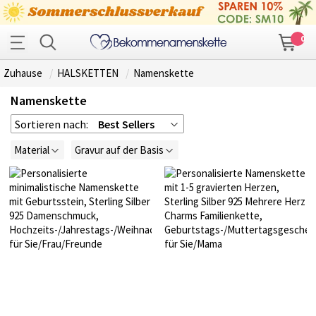
0
Zuhause
HALSKETTEN
Namenskette
Namenskette
Sortieren nach:
Best Sellers
Material
Gravur auf der Basis