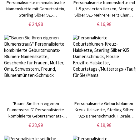
Personalisierte minimalistische
Personalisierte Namenskette mit
Namenskette mit Geburtsstein,
1-5 gravierten Herzen, Sterling
Sterling Silber 925
Silber 925 Mehrere Herz Charms
Damenschmuck,
Familienkette,
€ 24,98
€ 16,98
Hochzeits-/Jahrestags-/Weihnachtsgeschenk
Geburtstags-/Muttertagsgeschenk
für Sie/Frau/Freunde
für Sie/Mama
"Bauen Sie Ihren eigenen
Personalisierte Geburtsblumen-
Blumenstrauß" Personalisierte
Kreuz-Halskette, Sterling Silber
kombinierte Geburtsmonats-
925 Damenschmuck, Florale
Blumen-Namenskette,
Kruzifix-Halskette,
€ 28,99
€ 19,98
Geschenke für Frauen, Mutter,
Geburtstags-/Muttertags-/Taufges
Oma, Schwestern, Freund,
für Sie/Mama