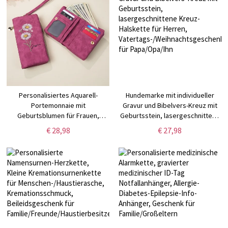
Personalisiertes Aquarell-
Hundemarke mit individueller
Portemonnaie mit
Gravur und Bibelvers-Kreuz mit
Geburtsblumen für Frauen,
Geburtsstein, lasergeschnittene
Kartenhalter aus Leder mit
Kreuz-Halskette für Herren,
€ 28,98
€ 27,98
individuellem Namen und
Vatertags-/Weihnachtsgeschenk
Handgelenkband,
für Papa/Opa/Ihn
Geburtstags-/Weihnachtsgeschenk
für Mama/Großmutter/Frau