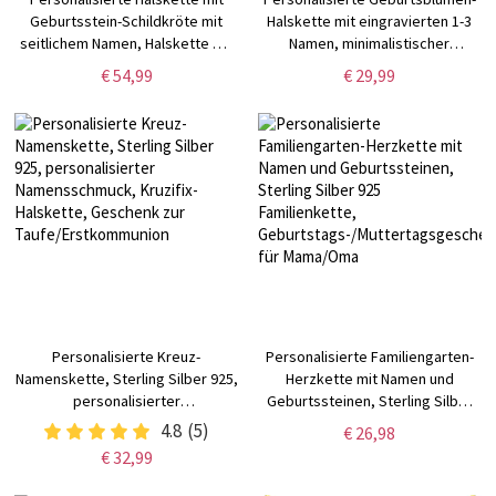
Geburtsstein-Schildkröte mit
Halskette mit eingravierten 1-3
seitlichem Namen, Halskette mit
Namen, minimalistischer
Schildkröten-Anhänger aus
Schmuck,
€ 54,99
€ 29,99
Sterlingsilber 925,
Weihnachts-/Geburtstags-/Muttert
Geburtstags-/Weihnachts-/Muttertagsgeschenk
für Schwestern/beste
für Familie/Freunde
Freunde/Mama/Sie
Personalisierte Kreuz-
Personalisierte Familiengarten-
Namenskette, Sterling Silber 925,
Herzkette mit Namen und
personalisierter
Geburtssteinen, Sterling Silber
Namensschmuck, Kruzifix-
925 Familienkette,
4.8
(5)
€ 26,98
Halskette, Geschenk zur
Geburtstags-/Muttertagsgeschenk
€ 32,99
Taufe/Erstkommunion
für Mama/Oma