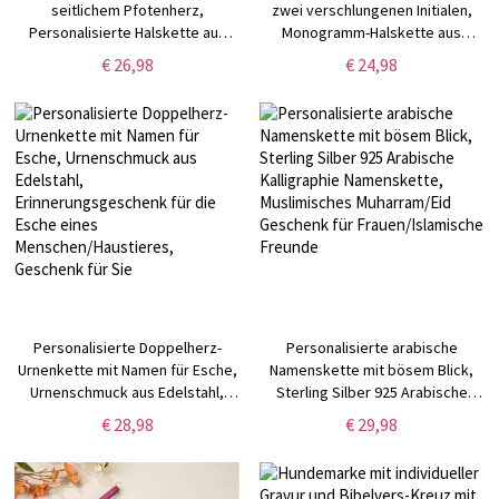
seitlichem Pfotenherz,
zwei verschlungenen Initialen,
Personalisierte Halskette aus
Monogramm-Halskette aus
Sterlingsilber mit mehreren
Sterlingsilber 925,
€ 26,98
€ 24,98
Geburtssteinen,
Geburtstags-/Jahrestags-/Weihnac
Gedenkschmuck, Geschenk für
für Ihn/Sie/Familie/Freunde
Hundemama/Tierliebhaber/Sie
Personalisierte Doppelherz-
Personalisierte arabische
Urnenkette mit Namen für Esche,
Namenskette mit bösem Blick,
Urnenschmuck aus Edelstahl,
Sterling Silber 925 Arabische
Erinnerungsgeschenk für die
Kalligraphie Namenskette,
€ 28,98
€ 29,98
Esche eines
Muslimisches Muharram/Eid
Menschen/Haustieres, Geschenk
Geschenk für Frauen/Islamische
für Sie
Freunde