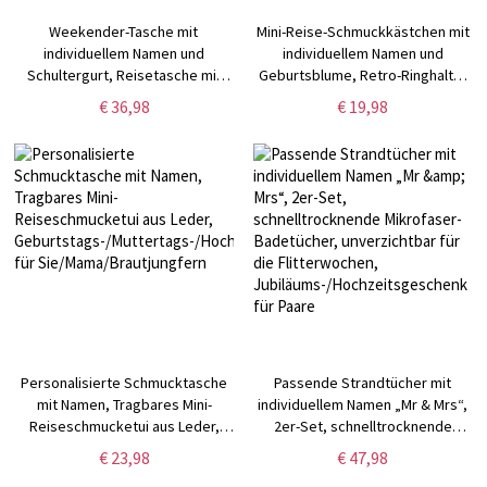
Weekender-Tasche mit
Mini-Reise-Schmuckkästchen mit
individuellem Namen und
individuellem Namen und
Schultergurt, Reisetasche mit
Geburtsblume, Retro-Ringhalter
Glitzer-Initiale, Wasserdichte
aus Leder mit Schlüsselring,
€ 36,98
€ 19,98
Reise-Übernachtungstasche,
Geburtstags-/Muttertags-/Jahrest
Geburtstags-/Schulanfangsgeschenk
für Mama/Frau/Sie
für Frauen
Personalisierte Schmucktasche
Passende Strandtücher mit
mit Namen, Tragbares Mini-
individuellem Namen „Mr & Mrs“,
Reiseschmucketui aus Leder,
2er-Set, schnelltrocknende
Geburtstags-/Muttertags-/Hochzeitsgeschenk
Mikrofaser-Badetücher,
€ 23,98
€ 47,98
für Sie/Mama/Brautjungfern
unverzichtbar für die