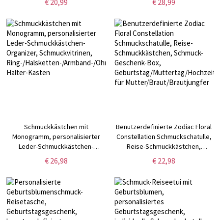
€ 20,99
€ 28,99
Leder mit mehreren
Blumen-Schmuck-Organizer,
Messinganhängern,
Geschenk für
Reiseandenken, Geschenk für
sie/Brautjungfern/Mutter/Freundin
Familie/Freund/Liebhaber
Schmuckkästchen mit
Benutzerdefinierte Zodiac Floral
Monogramm, personalisierter
Constellation Schmuckschatulle,
Leder-Schmuckkästchen-
Reise-Schmuckkästchen,
Organizer, Schmuckvitrinen,
Schmuck-Geschenk-Box,
€ 26,98
€ 22,98
Ring-/Halsketten-/Armband-/Ohrring-
Geburtstag/Muttertag/Hochzeitsg
Halter-Kasten
für Mutter/Braut/Brautjungfer