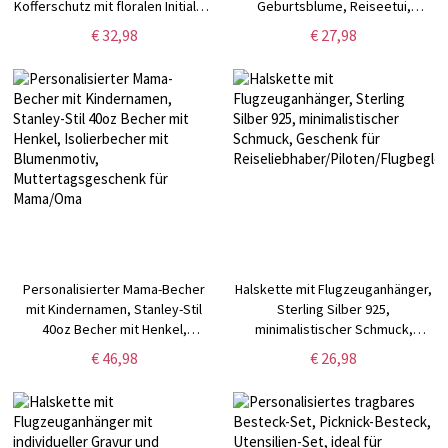
Kofferschutz mit floralen Initialen,
Geburtsblume, Reiseetui,
Reiseaccessoire,
Isolierter Organizer für
€ 32,98
€ 27,98
Geburtstags-/Jahrestagsgeschenk
Diabetikerbedarf mit
für Familie/Freunde
wiederverwendbaren Eisbeuteln,
Geschenk für Diabetiker
Personalisierter Mama-Becher
Halskette mit Flugzeuganhänger,
mit Kindernamen, Stanley-Stil
Sterling Silber 925,
40oz Becher mit Henkel,
minimalistischer Schmuck,
Isolierbecher mit Blumenmotiv,
Geschenk für
€ 46,98
€ 26,98
Muttertagsgeschenk für
Reiseliebhaber/Piloten/Flugbegleit
Mama/Oma