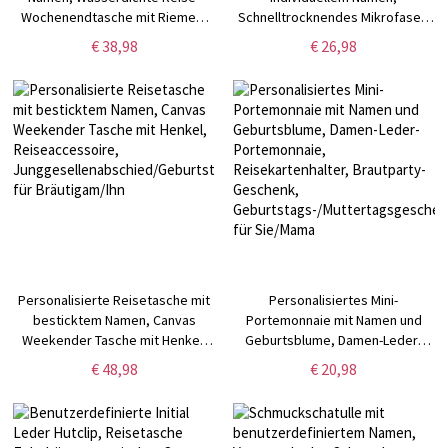
Wochenendtasche mit Riemen,
Schnelltrocknendes Mikrofaser-
Dressur-Design-
Badetuch,
€ 38,98
€ 26,98
Übernachtungstasche, Geschenk
Urlaubs-/Strand-/Poolparty-
für Pferdeliebhaber/Reiter
Gastgeschenk, Reise-Essential,
Geschenk für
Kinder/Familie/Freunde
Personalisierte Reisetasche mit
Personalisiertes Mini-
besticktem Namen, Canvas
Portemonnaie mit Namen und
Weekender Tasche mit Henkel,
Geburtsblume, Damen-Leder-
Reiseaccessoire,
Portemonnaie,
€ 48,98
€ 20,98
Junggesellenabschied/Geburtstagsgeschenk
Reisekartenhalter, Brautparty-
für Bräutigam/Ihn
Geschenk,
Geburtstags-/Muttertagsgeschenk
für Sie/Mama