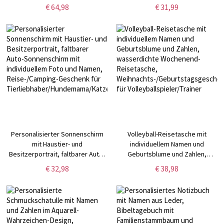
Ringe und Manschettenknöpfe
Turn-/Tanz-/Wochenendtasche,
€ 64,98
€ 31,99
mit Handgelenksband,
Reiseaccessoire,
Valentinstags-/Vatertagsgeschenk
Geburtstags-/Urlaubsgeschenk
für Papa/Freund/Ihn
für Tochter/Mädchen/Kind
Personalisierter Sonnenschirm
Volleyball-Reisetasche mit
mit Haustier- und
individuellem Namen und
Besitzerportrait, faltbarer Auto-
Geburtsblume und Zahlen,
Sonnenschirm mit individuellem
wasserdichte Wochenend-
€ 32,98
€ 38,98
Foto und Namen,
Reisetasche,
Reise-/Camping-Geschenk für
Weihnachts-/Geburtstagsgeschenk
Tierliebhaber/Hundemama/Katzenliebhaber
für Volleyballspieler/Trainer