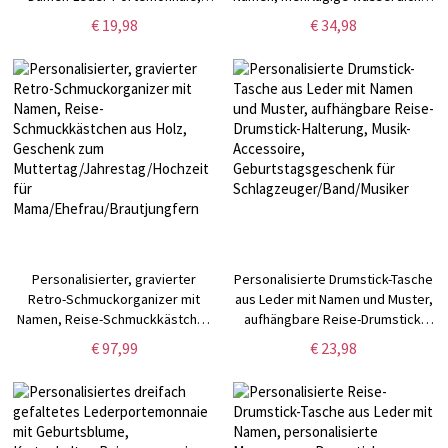
Reisekartenhalter, Brautparty-
Wochenendtasche mit Riemen,
€ 19,98
€ 34,98
Geschenk,
Geschenk für
Geburtstags-/Muttertagsgeschenk
Pferdeliebhaber/Pferdebesitzer/Re
für Sie/Mama
Personalisierter, gravierter
Personalisierte Drumstick-Tasche
Retro-Schmuckorganizer mit
aus Leder mit Namen und Muster,
Namen, Reise-Schmuckkästchen
aufhängbare Reise-Drumstick-
aus Holz, Geschenk zum
Halterung, Musik-Accessoire,
€ 97,99
€ 23,98
Muttertag/Jahrestag/Hochzeit
Geburtstagsgeschenk für
für Mama/Ehefrau/Brautjungfern
Schlagzeuger/Band/Musiker