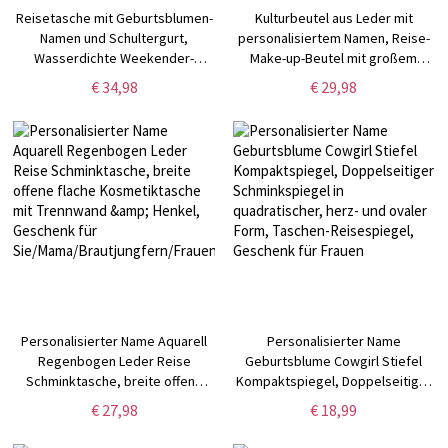
Reisetasche mit Geburtsblumen-
Kulturbeutel aus Leder mit
Namen und Schultergurt,
personalisiertem Namen, Reise-
Wasserdichte Weekender-
Make-up-Beutel mit großem
Tasche, Reise-
Fassungsvermögen und
€ 34,98
€ 29,98
Übernachtungstasche,
Reißverschluss, Gastgeschenk
Geburtstags-/Schulanfangsgeschenk
für Brautpartys,
für Frauen/Mädchen
Geburtstags-/Weihnachtsgeschenk
für Frauen/Freunde
Personalisierter Name Aquarell
Personalisierter Name
Regenbogen Leder Reise
Geburtsblume Cowgirl Stiefel
Schminktasche, breite offene
Kompaktspiegel, Doppelseitiger
flache Kosmetiktasche mit
Schminkspiegel in quadratischer,
€ 27,98
€ 18,99
Trennwand & Henkel, Geschenk
herz- und ovaler Form, Taschen-
für
Reisespiegel, Geschenk für