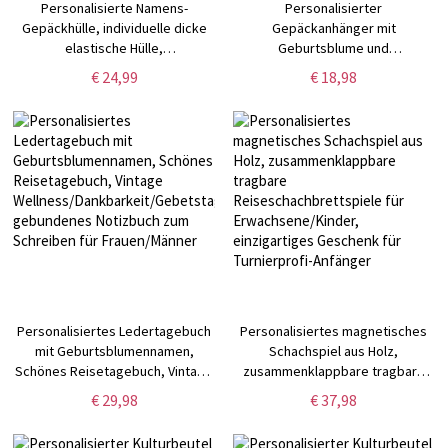
Personalisierte Namens-
Personalisierter
Gepäckhülle, individuelle dicke
Gepäckanhänger mit
elastische Hülle,
Geburtsblume und
Gepäckschutzhülle,
Schlittschuhen,
€ 24,99
€ 18,98
Reisezubehör, Geschenk für
Taschenanhänger,
Reisende/Paar/Familie
Reiseaccessoires,
Geburtstags-/Weihnachtsgeschenk
für Eislaufliebhaber/-spieler
Personalisiertes Ledertagebuch
Personalisiertes magnetisches
mit Geburtsblumennamen,
Schachspiel aus Holz,
Schönes Reisetagebuch, Vintage
zusammenklappbare tragbare
Wellness/Dankbarkeit/Gebetstagebuch,
Reiseschachbrettspiele für
€ 29,98
€ 37,98
gebundenes Notizbuch zum
Erwachsene/Kinder,
Schreiben für Frauen/Männer
einzigartiges Geschenk für