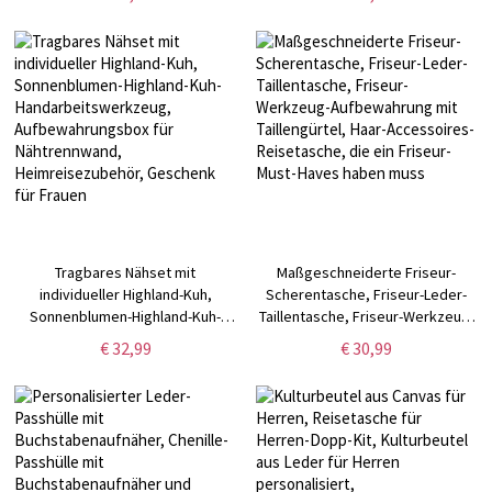
Schmuckschatulle aus Leder,
Reise-Teleskopstroh mit Etui,
Geschenke für
Reinigungsbürste,
Hochzeit/Brautjungfer/Mutter/Frauen
Schlüsselanhänger
(Buy More Save More)
Tragbares Nähset mit
Maßgeschneiderte Friseur-
individueller Highland-Kuh,
Scherentasche, Friseur-Leder-
Sonnenblumen-Highland-Kuh-
Taillentasche, Friseur-Werkzeug-
Handarbeitswerkzeug,
Aufbewahrung mit Taillengürtel,
€ 32,99
€ 30,99
Aufbewahrungsbox für
Haar-Accessoires-Reisetasche,
Nähtrennwand,
die ein Friseur-Must-Haves haben
Heimreisezubehör, Geschenk für
muss
Frauen