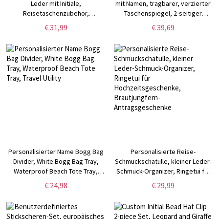
Leder mit Initiale,
mit Namen, tragbarer, verzierter
Reisetaschenzubehör,
Taschenspiegel, 2-seitiger
magnetisches 2er-Set, Huthalter
Kompaktspiegel mit 2-facher/1-
€ 31,99
€ 39,69
für Strandhut, Geschenk für
facher Vergrößerung, Geschenk
Freundin/Mutter/Tochter/Freunde
für Mädchen und Frauen
Personalisierter Name Bogg Bag
Personalisierte Reise-
Divider, White Bogg Bag Tray,
Schmuckschatulle, kleiner Leder-
Waterproof Beach Tote Tray,
Schmuck-Organizer, Ringetui für
Travel Utility
Hochzeitsgeschenke,
€ 24,98
€ 29,99
Brautjungfern-Antragsgeschenke