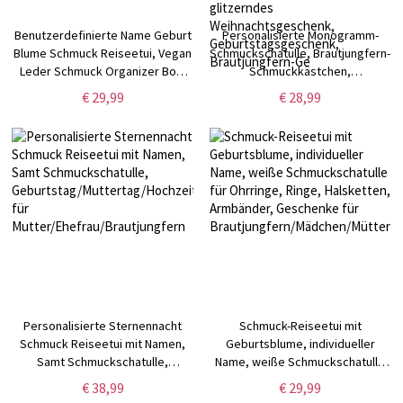
Benutzerdefinierte Name Geburt
Personalisierte Monogramm-
Blume Schmuck Reiseetui, Vegan
Schmuckschatulle, Brautjungfern-
Leder Schmuck Organizer Box,
Schmuckkästchen,
Geburtstag/Muttertag/Hochzeit
Brautjungfern-Geschenk für
€ 29,99
€ 28,99
Geschenk für
Mädchen/Freunde,
Mutter/Ehefrau/Brautjungfern
Hochzeits-/Reise-
Schmuckkästchen,
Geburtstags-/Muttertagsgeschenk,
glitzerndes
Weihnachtsgeschenk,
Geburtstagsgeschenk,
Brautjungfern-Ge
Personalisierte Sternennacht
Schmuck-Reiseetui mit
Schmuck Reiseetui mit Namen,
Geburtsblume, individueller
Samt Schmuckschatulle,
Name, weiße Schmuckschatulle
Geburtstag/Muttertag/Hochzeitsgeschenk
für Ohrringe, Ringe, Halsketten,
€ 38,99
€ 29,99
für Mutter/Ehefrau/Brautjungfern
Armbänder, Geschenke für