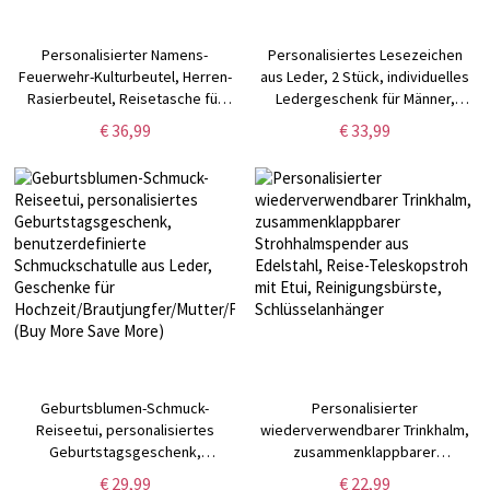
Personalisierter Namens-
Personalisiertes Lesezeichen
Feuerwehr-Kulturbeutel, Herren-
aus Leder, 2 Stück, individuelles
Rasierbeutel, Reisetasche für
Ledergeschenk für Männer,
Männer, Trauzeugengeschenk,
Jubiläumsgeschenk, Geschenke
€ 36,99
€ 33,99
Vatertags-/Geburtstagsgeschenk
für Reisende/Abschlussfeier,
für Vater/Freund
Geschenk für
Studenten/Buchliebhaber
Geburtsblumen-Schmuck-
Personalisierter
Reiseetui, personalisiertes
wiederverwendbarer Trinkhalm,
Geburtstagsgeschenk,
zusammenklappbarer
benutzerdefinierte
Strohhalmspender aus Edelstahl,
€ 29,99
€ 22,99