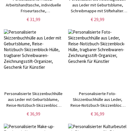
Arbeitshandtasche, individuelle
aus Leder mit Geburtsblume,
Friseurtasche,
Schreibmappe mit Stiftehalter,
Geburtstagsgeschenk für
Notizblock mit Reißverschluss,
€ 31,99
€ 29,99
Friseur, Kosmetikerin-
Planerhülle, A6 Notizbuchhülle
Reisetasche mit Namen,
Kosmetikzubehör
Personalisierte Skizzenbuchhülle
Personalisierte Foto-
aus Leder mit Geburtsblume,
Skizzenbuchhülle aus Leder,
Reise-Notizbuch-Skizzenblock-
Reise-Notizbuch-Skizzenblock-
Hülle, tragbarer Schreibwaren-
Hülle, tragbarer Schreibwaren-
€ 36,99
€ 36,99
Zeichnungsstift-Organizer,
Zeichnungsstift-Organizer,
Geschenk für Künstler
Geschenk für Künstler