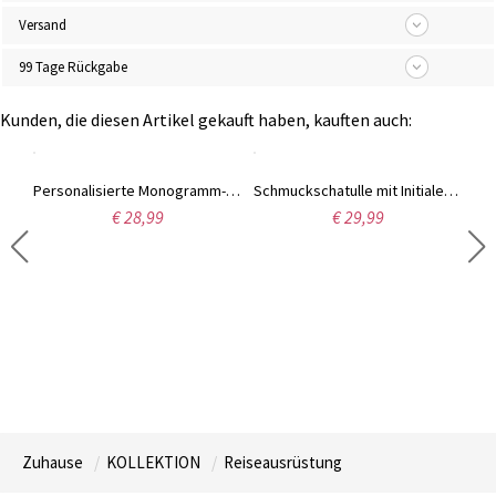
Versand
99 Tage Rückgabe
Kunden, die diesen Artikel gekauft haben, kauften auch:
(2er-Set) Personalisierte Manschettenknöpfe mit Monogramm und Anfangsbuchstaben, Geburtstagsgeschenk zum Vatertag und Weihnachten für Männer
Personalisierte Monogramm-Schmuckschatulle, Brautjungfern-Schmuckkästchen, Brautjungfern-Geschenk für Mädchen/Freunde, Hochzeits-/Reise-Schmuckkästchen, Geburtstags-/Muttertagsgeschenk, glitzerndes Weihnachtsgeschenk, Geburtstagsgeschenk, Brautjungfern-Ge
Schmuckschatulle mit Initialen und Namen mit Blumen, Schmuck-Reiseetui, tragbare Schmuckschatulle, Schmuck-Organizer, Geschenk für Brautjungfern/Mutter/Freundin
€ 28,99
€ 29,99
Zuhause
KOLLEKTION
Reiseausrüstung