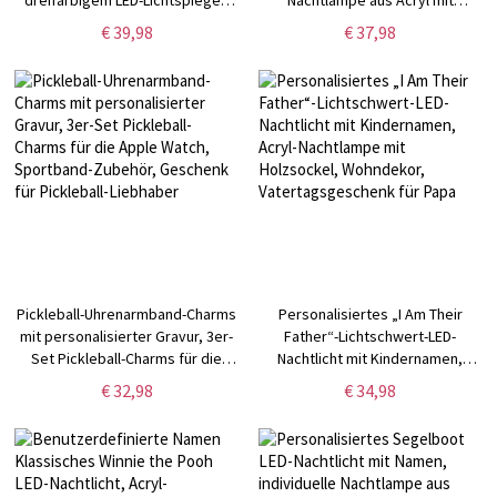
dreifarbigem LED-Lichtspiegel,
Nachtlampe aus Acryl mit
Reise-Schmuck-Schminkbox,
Holzsockel, Schlafzimmerdekor,
€ 39,98
€ 37,98
Geburtstagsgeschenk für
Geburtstagsgeschenk für
Sie/Mama/Freunde
Kinder/Kuhliebhaber
Pickleball-Uhrenarmband-Charms
Personalisiertes „I Am Their
mit personalisierter Gravur, 3er-
Father“-Lichtschwert-LED-
Set Pickleball-Charms für die
Nachtlicht mit Kindernamen,
Apple Watch, Sportband-
Acryl-Nachtlampe mit Holzsockel,
€ 32,98
€ 34,98
Zubehör, Geschenk für Pickleball-
Wohndekor, Vatertagsgeschenk
Liebhaber
für Papa