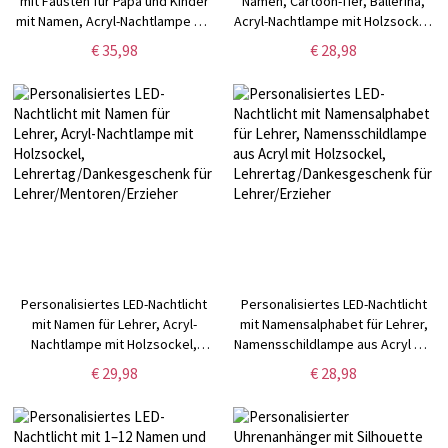
mit Fäusten für Papa und Kinder
Namen, Cartoon-Tier, Ballerina,
mit Namen, Acryl-Nachtlampe mit
Acryl-Nachtlampe mit Holzsockel,
Holzsockel, Wohndekor,
Wohndekor,
€ 35,98
€ 28,98
Vatertagsgeschenk für Papa/Opa
Geburtstagsgeschenk für
Mädchen/Ballettliebhaber
Personalisiertes LED-Nachtlicht
Personalisiertes LED-Nachtlicht
mit Namen für Lehrer, Acryl-
mit Namensalphabet für Lehrer,
Nachtlampe mit Holzsockel,
Namensschildlampe aus Acryl mit
Lehrertag/Dankesgeschenk für
Holzsockel,
€ 29,98
€ 28,98
Lehrer/Mentoren/Erzieher
Lehrertag/Dankesgeschenk für
Lehrer/Erzieher