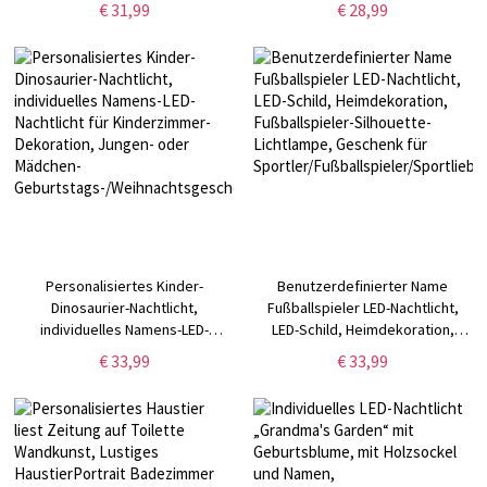
€ 31,99
€ 28,99
Text, medizinischer Schmuck,
Uhrenarmband, Geschenk für
Geschenk für
Hundevater/-
Männer/Frauen/Sportliebhaber
mutter/Tierliebhaber/Familie/Freu
Personalisiertes Kinder-
Benutzerdefinierter Name
Dinosaurier-Nachtlicht,
Fußballspieler LED-Nachtlicht,
individuelles Namens-LED-
LED-Schild, Heimdekoration,
Nachtlicht für Kinderzimmer-
Fußballspieler-Silhouette-
€ 33,99
€ 33,99
Dekoration, Jungen- oder
Lichtlampe, Geschenk für
Mädchen-
Sportler/Fußballspieler/Sportliebh
Geburtstags-/Weihnachtsgeschenk