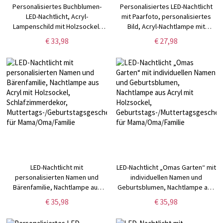
Personalisiertes Buchblumen-
Personalisiertes LED-Nachtlicht
LED-Nachtlicht, Acryl-
mit Paarfoto, personalisiertes
Lampenschild mit Holzsockel,
Bild, Acryl-Nachtlampe mit
Wohndekor-Geschenk für
Holzsockel,
€ 33,98
€ 27,98
Bibliothekare,
Jubiläums-/Valentinstagsgeschenk
Geburtstags-/Weihnachtsgeschenk
für Ihn/Sie/Paar
für Buchliebhaber/Bücherwurm
LED-Nachtlicht mit
LED-Nachtlicht „Omas Garten“ mit
personalisierten Namen und
individuellen Namen und
Bärenfamilie, Nachtlampe aus
Geburtsblumen, Nachtlampe aus
Acryl mit Holzsockel,
Acryl mit Holzsockel,
€ 35,98
€ 35,98
Schlafzimmerdekor,
Geburtstags-/Muttertagsgeschenk
Muttertags-/Geburtstagsgeschenk
für Mama/Oma/Familie