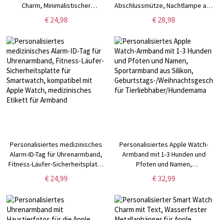
Charm, Minimalistischer
Abschlussmütze, Nachtlampe aus
Hunde-/Katzenpfoten Charm für
Acryl mit Holzsockel, Andenken
€ 24,98
€ 28,98
Apple Watch, Sportband
an den Abschluss der Klasse
Accessoire, Geschenk für
2025, Geschenk für
Tierliebhaber
Absolventen/Studenten
Personalisiertes medizinisches
Personalisiertes Apple Watch-
Alarm-ID-Tag für Uhrenarmband,
Armband mit 1-3 Hunden und
Fitness-Läufer-Sicherheitsplatte
Pfoten und Namen,
für Smartwatch, kompatibel mit
Sportarmband aus Silikon,
€ 24,99
€ 32,99
Apple Watch, medizinisches
Geburtstags-/Weihnachtsgeschenk
Etikett für Armband
für Tierliebhaber/Hundemama