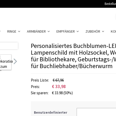
Bestellu
RINGE
ARMBÄNDER
EMPFÄNGER
ZUBEHÖR
KO
Personalisiertes Buchblumen-LED
Lampenschild mit Holzsockel, 
für Bibliothekare, Geburtstags
für Buchliebhaber/Bücherwurm
Preis Liste:
€
67,96
€
33,98
Preis:
Sie sparen:
€
33.98
(50%)
Benutzerdefinierter