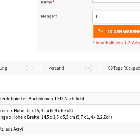
Name
*
:
Menge
*
:
1
IN DEN WAREN
* I
nnerhalb von 1-3
Arb
tung
Versand
99 Tage Rückga
erdefiniertes Buchblumen-LED-Nachtlicht
reite x Höhe: 15 x 15,4 cm (5,9 x 6 Zoll)
nge x Höhe x Breite: 14,5 x 3,5 x 5,5 cm (5,7 x 1,4 x 2,2 Zoll)
lz, aus Acryl