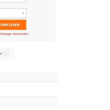
KORB LEGEN
eitstage
versenden
be