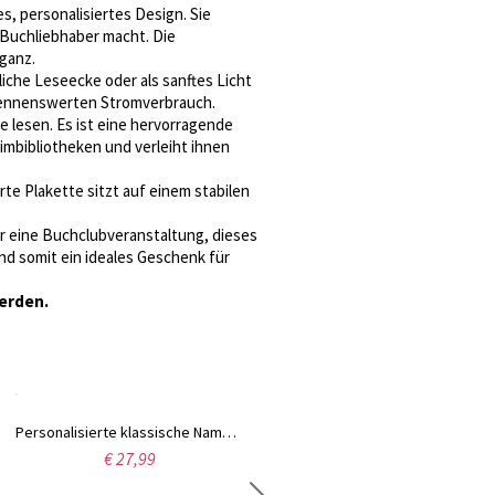
, personalisiertes Design. Sie
Buchliebhaber macht. Die
ganz.
liche Leseecke oder als sanftes Licht
 nennenswerten Stromverbrauch.
ne lesen. Es ist eine hervorragende
mbibliotheken und verleiht ihnen
erte Plakette sitzt auf einem stabilen
r eine Buchclubveranstaltung, dieses
nd somit ein ideales Geschenk für
erden.
Personalisierte klassische Namenskette in Silber
€ 27,99