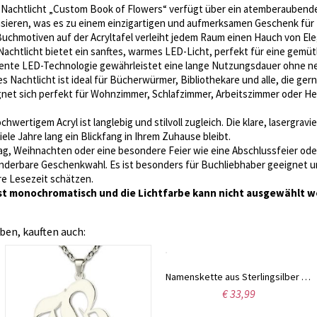
Nachtlicht „Custom Book of Flowers“ verfügt über ein atemberaubendes
sieren, was es zu einem einzigartigen und aufmerksamen Geschenk für 
uchmotiven auf der Acryltafel verleiht jedem Raum einen Hauch von Ele
Nachtlicht bietet ein sanftes, warmes LED-Licht, perfekt für eine gemüt
fiziente LED-Technologie gewährleistet eine lange Nutzungsdauer ohne
s Nachtlicht ist ideal für Bücherwürmer, Bibliothekare und alle, die ger
net sich perfekt für Wohnzimmer, Schlafzimmer, Arbeitszimmer oder Hei
wertigem Acryl ist langlebig und stilvoll zugleich. Die klare, lasergravi
iele Jahre lang ein Blickfang in Ihrem Zuhause bleibt.
g, Weihnachten oder eine besondere Feier wie eine Abschlussfeier ode
wunderbare Geschenkwahl. Es ist besonders für Buchliebhaber geeignet u
hre Lesezeit schätzen.
st monochromatisch und die Lichtfarbe kann nicht ausgewählt w
ben, kauften auch:
Namenskette aus Sterlingsilber im Sienna-Stil
€ 33,99