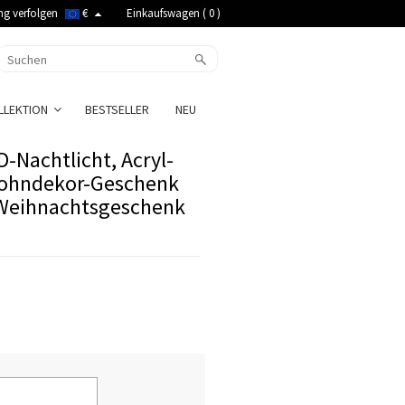
ng verfolgen
€
Einkaufswagen (
0
)
LLEKTION
BESTSELLER
NEU
-Nachtlicht, Acryl-
Wohndekor-Geschenk
-/Weihnachtsgeschenk