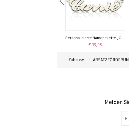
Personalisierte Namenskette „Carrie“, 18 Karat vergoldet
Personalisierte Namenskette „Carrie“ aus Sterlingsilber
€ 35,95
€ 39,95
Zuhause
ABSATZFÖRDERUN
Melden Sie