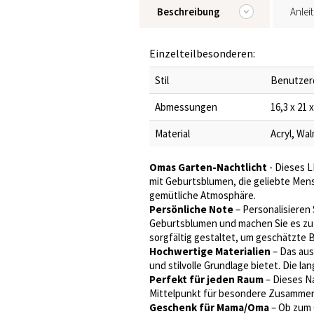
Beschreibung
Anlei
Einzelteilbesonderen:
Stil
Benutzer
Abmessungen
16,3 x 21 x
Material
Acryl, Wa
Omas Garten-Nachtlicht
- Dieses L
mit Geburtsblumen, die geliebte Mens
gemütliche Atmosphäre.
Persönliche Note
– Personalisieren
Geburtsblumen und machen Sie es zu 
sorgfältig gestaltet, um geschätzte 
Hochwertige Materialien
– Das aus
und stilvolle Grundlage bietet. Die l
Perfekt für jeden Raum
– Dieses Na
Mittelpunkt für besondere Zusammen
Geschenk für Mama/Oma
– Ob zum 