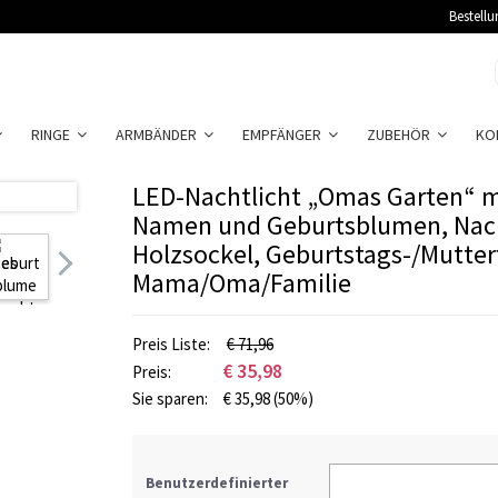
Bestellu
RINGE
ARMBÄNDER
EMPFÄNGER
ZUBEHÖR
KO
LED-Nachtlicht „Omas Garten“ mi
Namen und Geburtsblumen, Nach
Holzsockel, Geburtstags-/Mutte
Mama/Oma/Familie
Preis Liste:
€ 71,96
€
35,98
Preis:
Sie sparen:
€
35,98
(50%)
Benutzerdefinierter