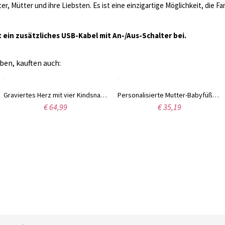
, Mütter und ihre Liebsten. Es ist eine einzigartige Möglichkeit, die Fa
 ein zusätzliches USB-Kabel mit An-/Aus-Schalter bei.
ben, kauften auch:
Graviertes Herz mit vier Kindsnamen und Geburtssteinen für Mütter
Personalisierte Mutter-Babyfüße Halskette mit Geburtsstein & Name
€ 64,99
€ 35,19