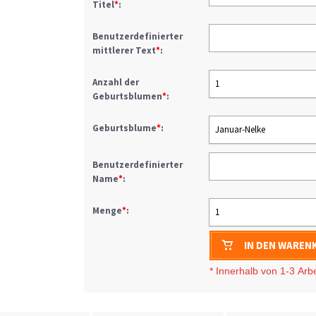
Titel
*
:
Benutzerdefinierter
mittlerer Text
*
:
Anzahl der
1
Geburtsblumen
*
:
Geburtsblume
*
:
Januar-Nelke
Benutzerdefinierter
Name
*
:
Menge
*
:
1
IN DEN WAREN
* I
nnerhalb von 1-3
Arb