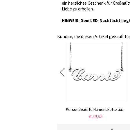
ein herzliches Geschenk für Großmütter
Liebe zu erhellen.
HINWEIS: Dem LED-Nachtlicht liegt
Kunden, die diesen Artikel gekauft ha
Namenskette aus Sterlingsilber im Sienna-Stil
€ 33,99
Personalisierte Namenskette aus 925er Sterlingsilber – das perfekte Geschenk zum Valentinstag, Jahrestag oder Geburtstag für Sie.
€ 29,95