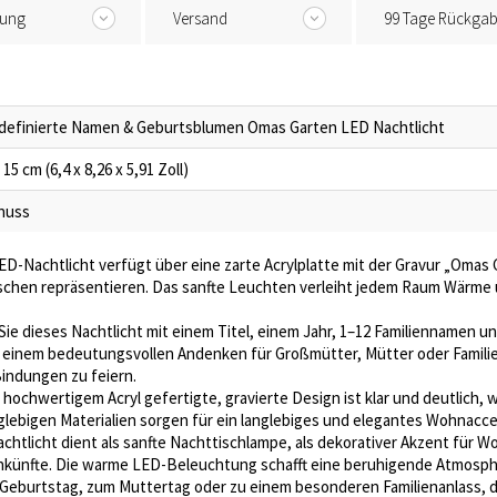
tung
Versand
99 Tage Rückga
definierte Namen & Geburtsblumen Omas Garten LED Nachtlicht
 15 cm (6,4 x 8,26 x 5,91 Zoll)
lnuss
ED-Nachtlicht verfügt über eine zarte Acrylplatte mit der Gravur „Oma
chen repräsentieren. Das sanfte Leuchten verleiht jedem Raum Wärme u
 Sie dieses Nachtlicht mit einem Titel, einem Jahr, 1–12 Familiennamen
einem bedeutungsvollen Andenken für Großmütter, Mütter oder Familienm
Bindungen zu feiern.
 hochwertigem Acryl gefertigte, gravierte Design ist klar und deutlich, 
anglebigen Materialien sorgen für ein langlebiges und elegantes Wohnacce
chtlicht dient als sanfte Nachttischlampe, als dekorativer Akzent für W
künfte. Die warme LED-Beleuchtung schafft eine beruhigende Atmosphä
Geburtstag, zum Muttertag oder zu einem besonderen Familienanlass, die