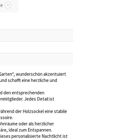
be
s Garten“, wunderschön akzentuiert
nd schafft eine herzliche und
 und den entsprechenden
itglieder. Jedes Detail ist
während der Holzsockel eine stabile
ssoire.
ohnräume oder als herzlicher
re, ideal zum Entspannen.
ses personalisierte Nachtlicht ist