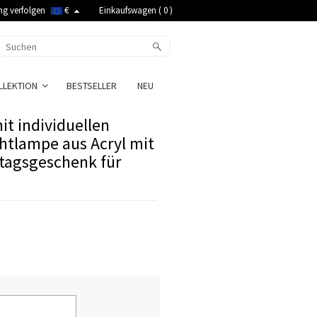
ng verfolgen
€
Einkaufswagen (
0
)
LLEKTION
BESTSELLER
NEU
t individuellen
tlampe aus Acryl mit
rtagsgeschenk für