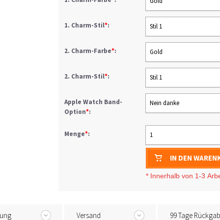
Gold
1. Charm-Stil
*
:
Stil 1
2. Charm-Farbe
*
:
Gold
2. Charm-Stil
*
:
Stil 1
Apple Watch Band-
Nein danke
Option
*
:
Menge
*
:
1
IN DEN WAREN
* I
nnerhalb von 1-3
Arb
tung
Versand
99 Tage Rückga