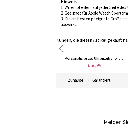
Hinweis:
1. Wir empfehlen, auf jeder Seite de
2. Geeignet für Apple Watch Sportarmb
3. Die am besten geeignete Größe ist
auswirkt.
Kunden, die diesen Artikel gekauft ha
Maßgeschneiderte exquisite Namenshalskette aus Hundeknochen
Personalisiertes Uhrenzubehör für Apple Watch
€ 32,99
€ 36,99
Zuhause
Garantiert
Melden Sie