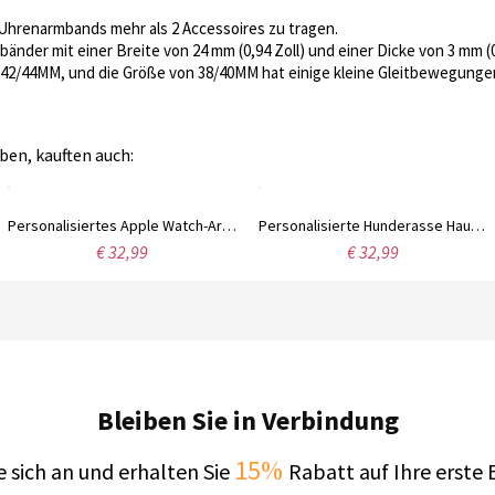
s Uhrenarmbands mehr als 2 Accessoires zu tragen.
änder mit einer Breite von 24 mm (0,94 Zoll) und einer Dicke von 3 mm (0,
 42/44MM, und die Größe von 38/40MM hat einige kleine Gleitbewegungen
ben, kauften auch:
Personalisiertes Apple Watch-Armband mit 1-3 Hunden und Pfoten und Namen, Sportarmband aus Silikon, Geburtstags-/Weihnachtsgeschenk für Tierliebhaber/Hundemama
Personalisierte Hunderasse Haustier Avatar Apple Watch Band
€ 32,99
€ 32,99
Bleiben Sie in Verbindung
15%
 sich an und erhalten Sie
Rabatt auf Ihre erste 