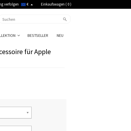
ng verfolgen
€
Einkaufswagen (
0
)
LLEKTION
BESTSELLER
NEU
cessoire für Apple