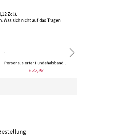
12 Zoll).
. Was sich nicht auf das Tragen
Personalisierter Hundehalsbandring
Personalisiertes Hufeisenband Charm
€ 32,98
€ 46,99
Bestellung