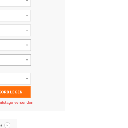
KORB LEGEN
eitstage
versenden
be