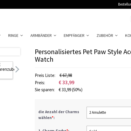
Bestellu
RINGE
ARMBÄNDER
EMPFÄNGER
ZUBEHÖR
KO
Personalisiertes Pet Paw Style Ac
Watch
Preis Liste:
€ 67,98
€
33,99
Preis:
Sie sparen:
€
33,99
(50%)
die Anzahl der Charms
2 Amulette
wählen
*
:
1. Charm-Farbe
*
: