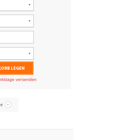
KORB LEGEN
eitstage
versenden
be