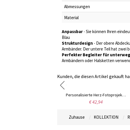
Abmessungen
Material
Anpassbar
- Sie können Ihren einde
Blau
Strukturdesign
- Der obere Abdecku
Armbänder. Der untere Teil hat zwei 
Perfekter Begleiter für unterwe
Armbändern oder Halsketten verwende
Kunden, die diesen Artikel gekauft ha
Personalisierte Haustier Paw Projection Halskette
Personalisierte Herz-Fotoprojektions-Halskette mit ich liebe dich in 100 Sprachen
€ 52,99
€ 42,94
Zuhause
KOLLEKTION
R