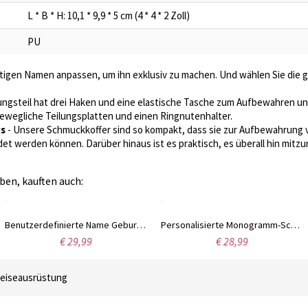
L * B * H: 10,1 * 9,9 * 5 cm (4 * 4 * 2 Zoll)
PU
utigen Namen anpassen, um ihn exklusiv zu machen. Und wählen Sie die
ngsteil hat drei Haken und eine elastische Tasche zum Aufbewahren u
bewegliche Teilungsplatten und einen Ringnutenhalter.
gs
- Unsere Schmuckkoffer sind so kompakt, dass sie zur Aufbewahrung 
t werden können. Darüber hinaus ist es praktisch, es überall hin mitz
ben, kauften auch:
Benutzerdefinierte Name Geburt Blume Schmuck Reiseetui, Vegan Leder Schmuck Organizer Box, Geburtstag/Muttertag/Hochzeit Geschenk für Mutter/Ehefrau/Brautjungfern
Personalisierte Monogramm-Schmuckschatulle, Brautjungfern-Schmuckkästchen, Brautjungfern-Geschenk für Mädchen/Freunde, Hochzeits-/Reise-Schmuckkästchen, Geburtstags-/Muttertagsgeschenk, glitzerndes Weihnachtsgeschenk, Geburtstagsgeschenk, Brautjungfern-Ge
€ 29,99
€ 28,99
eiseausrüstung