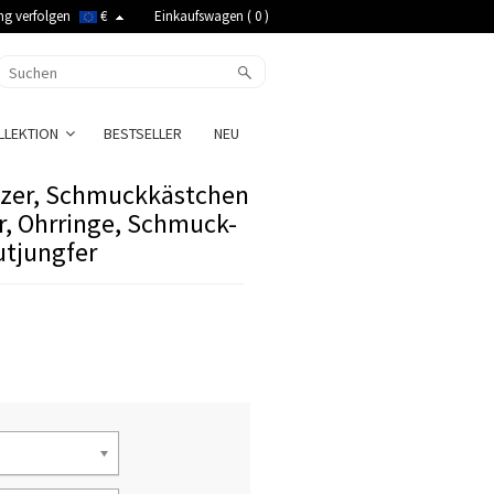
ng verfolgen
€
Einkaufswagen (
0
)
LLEKTION
BESTSELLER
NEU
izer, Schmuckkästchen
r, Ohrringe, Schmuck-
utjungfer