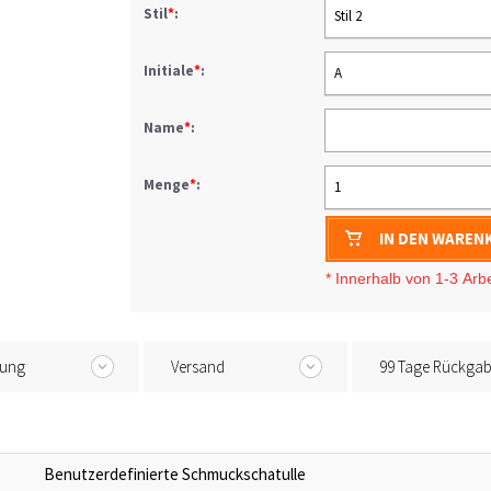
Stil
*
:
Stil 2
Initiale
*
:
A
Name
*
:
Menge
*
:
1
IN DEN WAREN
* I
nnerhalb von 1-3
Arb
tung
Versand
99 Tage Rückga
Benutzerdefinierte Schmuckschatulle