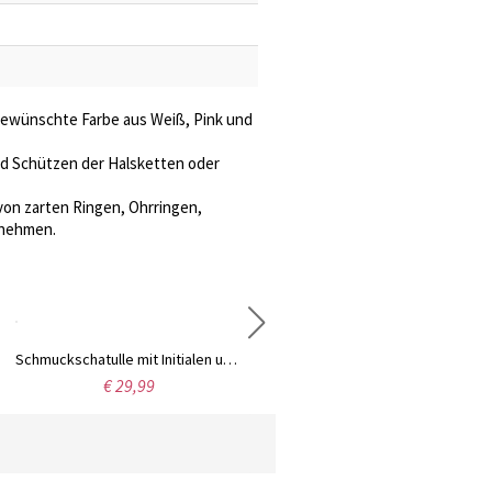
 gewünschte Farbe aus Weiß, Pink und
nd Schützen der Halsketten oder
von zarten Ringen, Ohrringen,
unehmen.
Schmuckschatulle mit Initialen und Namen mit Blumen, Schmuck-Reiseetui, tragbare Schmuckschatulle, Schmuck-Organizer, Geschenk für Brautjungfern/Mutter/Freundin
Benutzerdefinierte Name Einhorn Schmuckset, Einhorn Halskette/Ohrstecker/Armband, Einhorn Schmuck für Mädchen, Geburtstagsgeschenk für Tochter/Enkelin
€ 29,99
€ 30,99