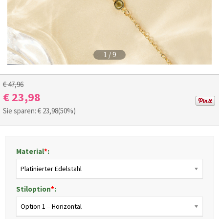
1
/
9
€ 47,96
€ 23,98
Sie sparen: €
23,98
(50%)
Material
*
:
Platinierter Edelstahl
Stiloption
*
:
Option 1 – Horizontal