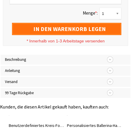
Menge
*
:
1
IN DEN WARENKORB LEGEN
*
Innerhalb von 1-3 Arbeitstage versenden
Beschreibung
Anleitung
Versand
99 Tage Rückgabe
Kunden, die diesen Artikel gekauft haben, kauften auch:
Stifte- und Etui-Sets mit Geschenkbox, Kugelschreiber aus Holz mit individuell graviertem Namen, Geschenk für Studenten/Anwälte/Ärzte/Lehrer/Absolventen
Benutzerdefiniertes Kreis-Fotoprojektionsarmband, verstellbares, handgefertigtes, gewebtes Armband, Jahrestags-/Valentinstagsgeschenke für Paare/Familie/Freunde
Personalisiertes Ballerina-Hase Stofftier, Plüschtier für kleine Balletttänzerin, süße Maus/Katze/Hase Puppe, Geburtstagsgeschenk für 3/4/5 Jahre altes Mädchen