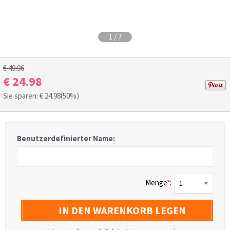
1
/
7
€ 49.96
€ 24.98
Sie sparen: €
24.98
(50%)
Benutzerdefinierter Name:
Menge
*
:
1
IN DEN WARENKORB LEGEN