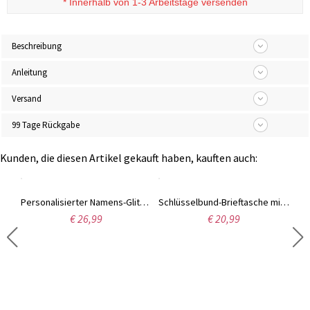
*
Innerhalb von 1-3 Arbeitstage versenden
Beschreibung
Anleitung
Versand
99 Tage Rückgabe
Kunden, die diesen Artikel gekauft haben, kauften auch:
Personalisierter Familienring mit Herzen und Geburtssteinen
Personalisierter Namens-Glitzer-ID-Acryl-Abzeichenhalter, Medizinischer Ausweishalter, Weihnachts-/Geburtstags-/Dankesgeschenke für Krankenschwestern/Ärzte/Medizinisches Personal
Schlüsselbund-Brieftasche mit Armband, Silikonperlen-Armband, Schlüsselhalter und Ledergeldbörse, personalisierte Geschenke für Sie/Frauen
€ 26,99
€ 20,99