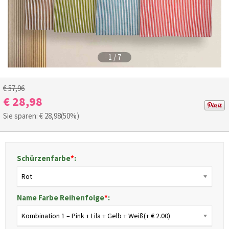
1
/
7
€ 57,96
€ 28,98
Sie sparen: €
28,98
(50%)
Schürzenfarbe
*
:
Rot
Name Farbe Reihenfolge
*
:
Kombination 1 – Pink + Lila + Gelb + Weiß(+ € 2.00)