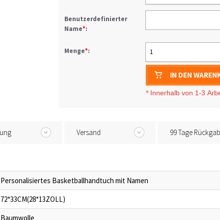
Benutzerdefinierter
Name
*
:
Menge
*
:
1
IN DEN WAREN
* I
nnerhalb von 1-3
Arb
tung
Versand
99 Tage Rückga
Personalisiertes Basketballhandtuch mit Namen
72*33CM(28*13ZOLL)
Baumwolle