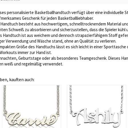
ses personalisierte Basketballhandtuch verfügt über eine individuelle S
aufmerksames Geschenk für jeden Basketballliebhaber.
 Handtuch besteht aus hochwertigem, schnelltrocknendem Material und 
iten Schweiß zu absorbieren und sicherzustellen, dass die Spieler kühl 
s Handtuch ist aus weichem und dennoch strapazierfähigem Stoff gefer
iger Verwendung und Wäsche stand, ohne an Qualität zu verlieren.
mpakten Größe des Handtuchs lässt es sich leicht in einer Sporttasche
Workouts immer zur Hand ist.
ihnachten, Geburtstage oder als besonderes Teamgeschenk. Dieses Handt
zen weiß und regelmäßig verwendet.
ben, kauften auch: