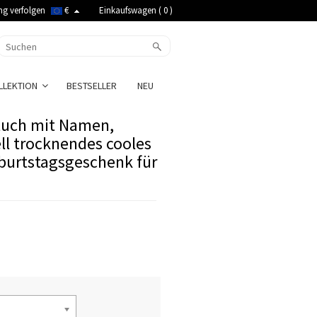
ng verfolgen
€
Einkaufswagen (
0
)
LLEKTION
BESTSELLER
NEU
dtuch mit Namen,
ll trocknendes cooles
burtstagsgeschenk für