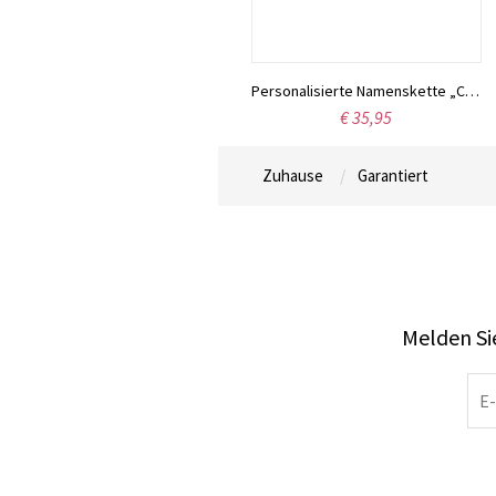
Individuell gestaltete Halskette aus Sterlingsilber mit den Namen zweier Liebender
Personalisierte Namenskette „Carrie“, 18 Karat vergoldet
€ 42,16
€ 35,95
Zuhause
Garantiert
Melden Sie