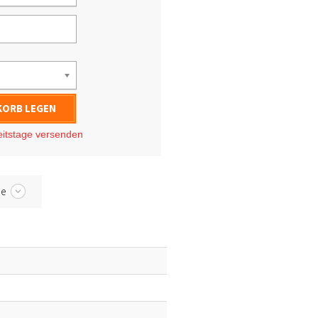
KORB LEGEN
eitstage
versenden
be