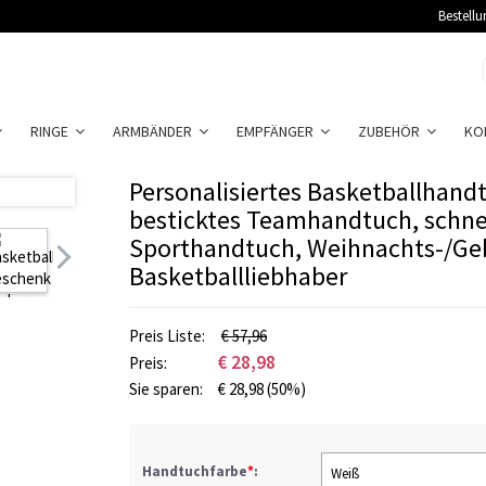
Bestellu
RINGE
ARMBÄNDER
EMPFÄNGER
ZUBEHÖR
KO
Personalisiertes Basketballhan
besticktes Teamhandtuch, schne
Sporthandtuch, Weihnachts-/Ge
Basketballliebhaber
Preis Liste:
€ 57,96
€
28,98
Preis:
Sie sparen:
€
28,98
(50%)
Handtuchfarbe
*
:
Weiß