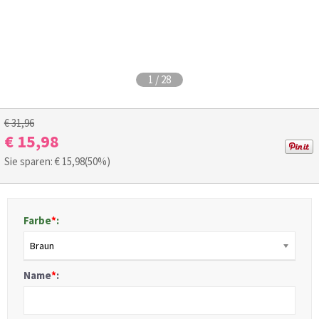
1
/
28
€ 31,96
€ 15,98
Sie sparen: €
15,98
(50%)
Farbe
*
:
Braun
Name
*
: