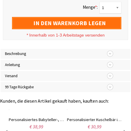
Menge
*
:
1
IN DEN WARENKORB LEGEN
*
Innerhalb von 1-3 Arbeitstage versenden
Beschreibung
Anleitung
Versand
99 Tage Rückgabe
Kunden, die diesen Artikel gekauft haben, kauften auch:
Personalisiertes 3D-gedrucktes Namens-LED-Flash-USB-Kabel
Personalisiertes Babyteller-, Löffel- und Schüssel-Set aus Bambus mit Tiermotiv und Saugnapf, lebensmittelechtes Silikon, Geburtstags-/Tauf-/Weihnachtsgeschenk für Baby/frischgebackene Mama
Personalisierter Kuschelbär in einer Box, Sorgenpuppe gegen Angst/Stress, Geburtstags-/Weihnachtsgeschenk für Kinder
€ 38,99
€ 30,99