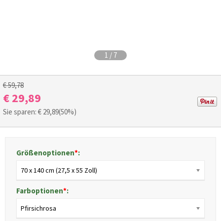
1
/
7
€ 59,78
€ 29,89
Sie sparen: €
29,89
(50%)
Größenoptionen
*
:
70 x 140 cm (27,5 x 55 Zoll)
Farboptionen
*
:
Pfirsichrosa