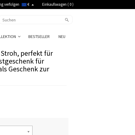
ng verfolgen
€
Einkaufswagen (
0
)
LLEKTION
BESTSELLER
NEU
Stroh, perfekt für
stgeschenk für
als Geschenk zur