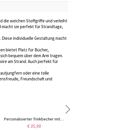
 die weichen Stoffgriffe und verleiht
d macht sie perfekt für Strandtage,
. Diese individuelle Gestaltung macht
n bietet Platz für Bücher,
t sich bequem über dem Arm tragen.
oire am Strand. Auch perfekt für
utjungfern oder eine tolle
bensfreude, Freundschaft und
Personalisierter Trinkbecher mit Namen und Geburtsblumen im Aquarell-Stil, Edelstahl, 590 ml, isolierter Reisebecher mit Deckel, Geburtstags-/Muttertagsgeschenk für Sie/Mama/Frauen
Personalisiertes Lesezeichen aus Leder mit Familiennamen und Linienzeichnung, magnetischer Lesezeichenclip, Leseaccessoire, Geburtstags-/Muttertagsgeschenk für Mama/Familie/Bücherliebhaber
€ 35,98
€ 16,98