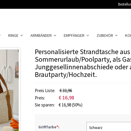
Bestellu
RINGE
ARMBÄNDER
EMPFÄNGER
ZUBEHÖR
KO
Personalisierte Strandtasche aus 
Sommerurlaub/Poolparty, als Ga
Junggesellinnenabschiede oder 
Brautparty/Hochzeit.
Preis Liste:
€ 33,96
€
16,98
Preis:
Sie sparen:
€
16,98
(50%)
Grifffarbe
*
:
Schwarz