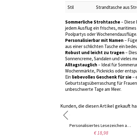
Stil
Strandtasche aus Str
Sommerliche Strohtasche
– Diese 
jedem Ausflug ein frisches, maritimes
Poolpartys oder Wochenendausflüge
Personalisierbar mit Namen
– Fügen
aus einer schlichten Tasche ein bede
Robust und leicht zu tragen
– Dies
Sonnencreme, Sandalen und vieles meh
Alltagstauglich
– Ideal für Sommerur
Wochenmärkte, Picknicks oder entspa
Ein
liebevolles Geschenk für sie
– 
Geburtstagsüberraschung für Frauen, 
unbeschwerte Tage am Meer.
Kunden, die diesen Artikel gekauft ha
Personalisierte Bibelhülle aus Leder mit Kreuz, Individuelle Studienbibel und Buchhülle, Vintage Heilige Bibelhülle, christliche religiöse Geschenke für Männer/Frauen
Personalisiertes Lesezeichen aus Metall mit Geburtsblume und Schmetterling, graviert mit Namen, Buchaccessoire, Geburtstags-/Hochzeitsgeschenk für Brautjungfern/Buchliebhaber/Leser
€ 24,98
€ 18,98