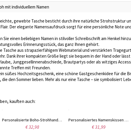
oh mit individuellem Namen
leichte, gewebte Tasche besticht durch ihre natürliche Strohstruktur und
 Flair. Der elegante Namensaufdruck sorgt für eine persönliche Note un
.
 Sie einen beliebigen Namen in stilvoller Schreibschrift am Henkel hinzu
utungsvolles Erinnerungsstück, das ganz Ihnen gehört.
e Tasche aus strapazierfähigem Webmaterial und verstärkten Tragegurte
r. Dank ihrer kompakten Größe liegt sie bequem in der Hand oder läss
laube, Junggesellinnenabschiede, Brautpartys oder als witziges Access
nnte Treffen mit Freunden.
ein süßes Hochzeitsgeschenk, eine schöne Gastgeschenkidee für die Bra
die den Sommer lieben. Mehr als nur eine Tasche – sie symbolisiert Le
ben, kauften auch:
Personalisierte Boho-Strohhandtasche mit Blumenmuster und Garnnamen, gewebte Strandtasche für kleine Mädchen, Geburtstags-/Weihnachts-/Hochzeitsgeschenk für Frauen/Kinder/Blumenmädchen
Personalisiertes Namenskissen mit klassischem Winnie-Puuh-Buchstabenmotiv, Plüschkissen mit 3D-Alphabet, Kinderzimmerdekoration, Oster-/Geburtstagsgeschenk für Kinder/Jungen/Mädchen
€ 32,98
€ 31,99