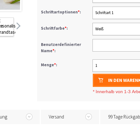
Schriftartoptionen
*
:
Schriftart 1
Schriftfarbe
*
:
Weiß
Benutzerdefinierter
Name
*
:
Menge
*
:
1
IN DEN WAREN
* I
nnerhalb von 1-3
Arb
tung
Versand
99 Tage Rückga