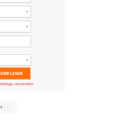
KORB LEGEN
eitstage
versenden
be