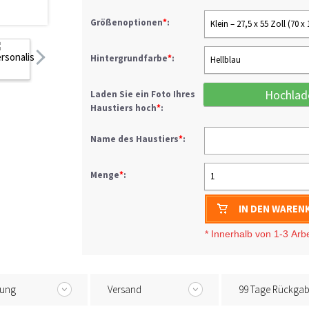
Größenoptionen
*
:
Klein – 27,5 x 55 Zoll (70 x
Hintergrundfarbe
*
:
Hellblau
Hochlad
Laden Sie ein Foto Ihres
Haustiers hoch
*
:
Name des Haustiers
*
:
Menge
*
:
1
IN DEN WAREN
* I
nnerhalb von 1-3
Arb
tung
Versand
99 Tage Rückga