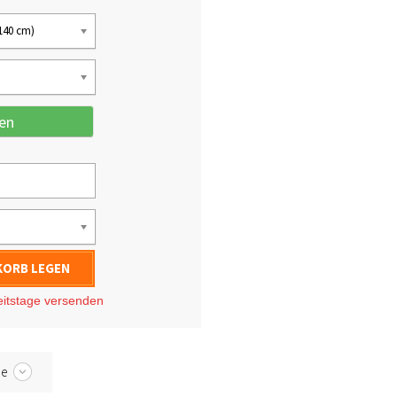
 140 cm)
en
KORB LEGEN
eitstage
versenden
be