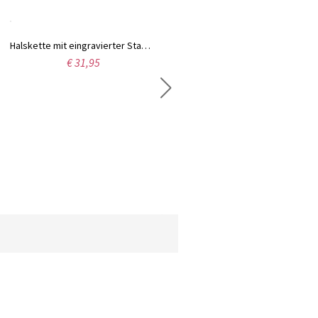
Halskette mit eingravierter Stammbaum in Edelstahl
Personalisierte Buchstabe-Halskette seitwärts
€ 31,95
€ 32,95