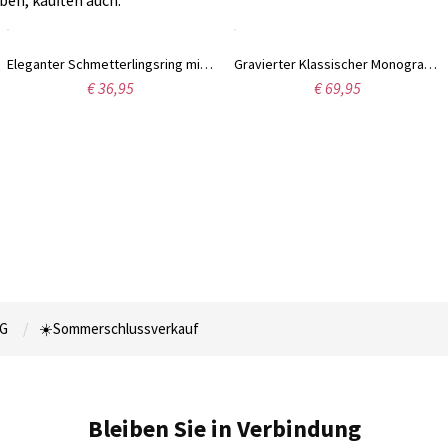
ben, kauften auch:
Eleganter Schmetterlingsring mit Süßwasserperle in Sterling Silber
Gravierter Klassischer Monogramm-Ring für Damen
€ 36,95
€ 69,95
G
☀️Sommerschlussverkauf
Bleiben Sie in Verbindung