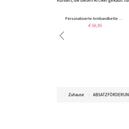
Kunden, die diesen Artikel gekauft ha
Schmetterlings-Ohrring mit Geburtssteine Platinum überzogen
Personalisierte Armbandkette mit Zweiherzen Sterling Silber
€ 69,95
€ 56,95
Zuhause
ABSATZFÖRDERUN