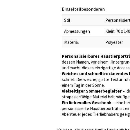
Einzelteilbesonderen:
Stil
Personalisie
Abmessungen
Klein: 70 x 140
Material
Polyester
Personalisierbares Haustierportr
dessen Namen, vor einem Hintergrund
und macht dieses einzigartige Access
Weiches und schnelltrocknendes M
schnell. Die weiche, glatte Textur 
einem Tag in der Sonne.
Vielseitiger Sommerbegleiter –
id
strapazierfähige Material hält häuf
Ein liebevolles Geschenk –
eine her
personalisierte Haustierporträt ist ei
Abenteuer jedes Tierliebhabers geeign