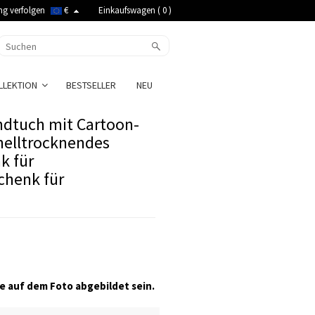
ng verfolgen
€
Einkaufswagen (
0
)
LLEKTION
BESTSELLER
NEU
andtuch mit Cartoon-
nelltrocknendes
k für
chenk für
re auf dem Foto abgebildet sein.