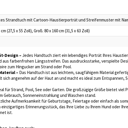
rtes Strandtuch mit Cartoon-Haustierporträt und Streifenmuster mit N
 cm (27,5 x 55 Zoll), Groß: 80 x 160 cm (31,5 x 63 Zoll)
ät-Design –
Jedes Handtuch ziert ein lebendiges Porträt Ihres Haustiers 
 aus farbenfrohen Längsstreifen. Das ausdrucksstarke, verspielte Des
oire zum Hingucker am Strand oder Pool.
aterial –
Das Handtuch ist aus leichtem, saugfähigem Material gefert
fühlt sich angenehm auf der Haut an und macht es ideal zum Entspannen
eal für Strand, Pool, See oder Garten. Die großzügige Größe bietet viel 
igem Gebrauch, Sonneneinstrahlung und Waschen stand.
zliche Aufmerksamkeit für Geburtstage, Feiertage oder einfach als so
n einzigartiges Erinnerungsstück, das Ihre Liebe zu Ihrem Hund oder Ihre
et ist.