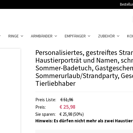
Bestellu
RINGE
ARMBÄNDER
EMPFÄNGER
ZUBEHÖR
KO
Personalisiertes, gestreiftes Str
Haustierporträt und Namen, sch
Sommer-Badetuch, Gastgeschen
Sommerurlaub/Strandparty, Ges
Tierliebhaber
Preis Liste:
€ 51,96
€
25,98
Preis:
Sie sparen:
€
25,98
(50%)
Hinweis: Es dürfen nicht mehr als zwei Haustie