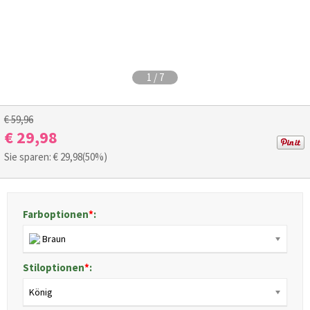
1
/
7
€ 59,96
€ 29,98
Sie sparen: €
29,98
(50%)
Farboptionen
*
:
Braun
Stiloptionen
*
:
König