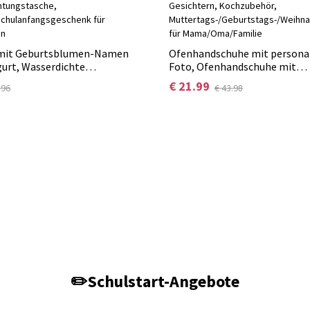
 mit Geburtsblumen-Namen
Ofenhandschuhe mit persona
gurt, Wasserdichte
Foto, Ofenhandschuhe mit
sche, Reise-
personalisierten Gesichtern,
€ 21.99
.96
€ 43.98
gstasche,
Muttertags-/Geburtstags-/W
/Schulanfangsgeschenk für
für Mama/Oma/Familie
hen
✏️Schulstart-Angebote