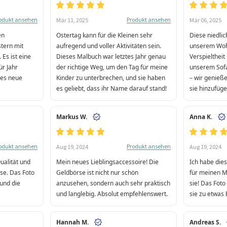
odukt ansehen
Produkt ansehen
Mär 11, 2025
Mär 06, 2025
en
Ostertag kann für die Kleinen sehr
Diese niedlic
stern mit
aufregend und voller Aktivitäten sein.
unserem Woh
 Es ist eine
Dieses Malbuch war letztes Jahr genau
Verspielthei
für Jahr
der richtige Weg, um den Tag für meine
unserem Sofa
edes neue
Kinder zu unterbrechen, und sie haben
– wir genieße
es geliebt, dass ihr Name darauf stand!
sie hinzufüge
Markus W.
Anna K.
odukt ansehen
Produkt ansehen
Aug 19, 2024
Aug 19, 2024
Qualität und
Mein neues Lieblingsaccessoire! Die
Ich habe die
se. Das Foto
Geldbörse ist nicht nur schön
für meinen M
 und die
anzusehen, sondern auch sehr praktisch
sie! Das Fot
und langlebig. Absolut empfehlenswert.
sie zu etwas
Hannah M.
Andreas S.