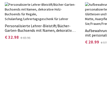
Personalisierte Lehrer-Bleistift/Bücher-
Garten-Buchsends mit Namen, dekorative
Aufbewahrun
Holz-Buchsends für Regale,
mit personal
€ 32.98
€ 65.96
Schulanfang/Lehrertagsgeschenk für
für Glätteis
€ 28.99
€ 57
Lehrer
hitzebeständ
Haarpflegeac
Sie/Frauen/F