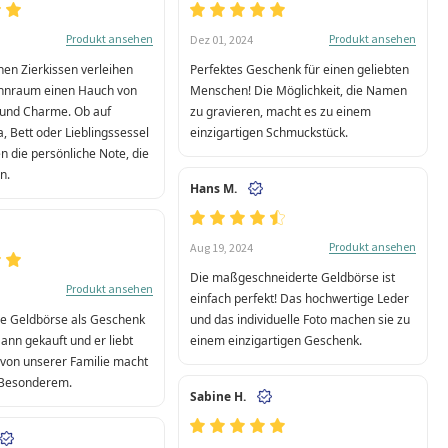
Produkt ansehen
Produkt ansehen
Dez 01, 2024
hen Zierkissen verleihen
Perfektes Geschenk für einen geliebten
nraum einen Hauch von
Menschen! Die Möglichkeit, die Namen
t und Charme. Ob auf
zu gravieren, macht es zu einem
, Bett oder Lieblingssessel
einzigartigen Schmuckstück.
n die persönliche Note, die
n.
Hans M.
Produkt ansehen
Aug 19, 2024
Die maßgeschneiderte Geldbörse ist
Produkt ansehen
einfach perfekt! Das hochwertige Leder
se Geldbörse als Geschenk
und das individuelle Foto machen sie zu
ann gekauft und er liebt
einem einzigartigen Geschenk.
o von unserer Familie macht
 Besonderem.
Sabine H.