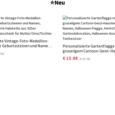
⭐Neu
rte Vintage-Foto-Medaillon-
t Geburtssteinen und Namen,
Personalisierte Gartenflagge
vierte Halskette aus 925er
gruseligem Cartoon-Geist-Ha
.96
r, Geschenk für
und Namen, Halloween-Flagg
€ 15.98
€ 31.96
Tochter
Herbstliche Gartendekoratio
Geschenk für Tierbesitzer