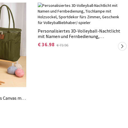
Personalisiertes 3D-Volleyball-Nachtlicht
mit Namen und Fernbedienung,
Tischlampe mit Holzsockel, Sportdekor
€ 36.98
€ 73.96
fürs Zimmer, Geschenk für
Volleyballliebhaber/-spieler
s Canvas mit
d Tragegriff
k für