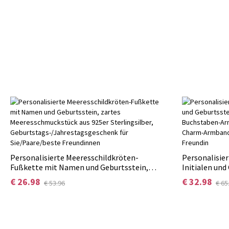
Personalisierte Meeresschildkröten-
Personalisie
Fußkette mit Namen und Geburtsstein,
Initialen und
zartes Meeresschmuckstück aus 925er
ineinandergr
€ 26.98
€ 32.98
€ 53.96
€ 65
Sterlingsilber,
Armband, St
Geburtstags-/Jahrestagsgeschenk für
Armband, Ges
Sie/Paare/beste Freundinnen
Freundin