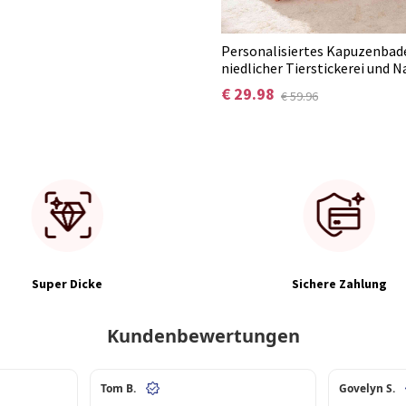
Personalisiertes Kapuzenbad
niedlicher Tierstickerei und 
unverzichtbares Badeaccessoi
€ 29.98
€ 59.96
Sommer und Pool, Geschenk 
Babyparty/zum Geburtstag f
Neugeborene/Kinder
Super Dicke
Sichere Zahlung
Kundenbewertungen
Tom B.
Govelyn S.