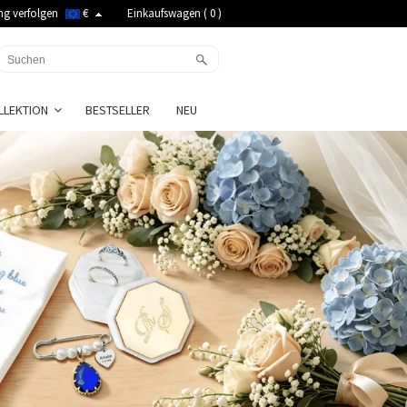
ng verfolgen
€
Einkaufswagen (
0
)
LLEKTION
BESTSELLER
NEU