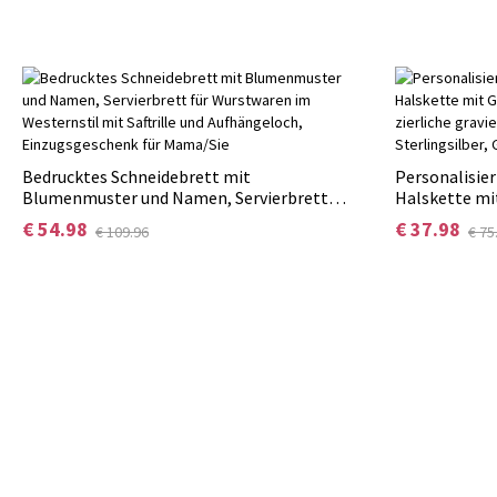
Bedrucktes Schneidebrett mit
Personalisie
Blumenmuster und Namen, Servierbrett
Halskette mi
für Wurstwaren im Westernstil mit Saftrille
zierliche gra
€ 54.98
€ 37.98
€ 109.96
€ 75
und Aufhängeloch, Einzugsgeschenk für
Sterlingsilbe
Mama/Sie
Mutter/Oma/