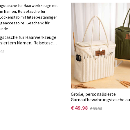
gstasche für Haarwerkzeuge
isiertem Namen, Reisetasche
en und Lockenstab mit
.98
iger Matte,
cessoire, Geschenk für
reunde
Große, personalisierte
Garnaufbewahrungstasche au
Monogramm, Nadelfächern un
€ 49.98
€ 99.96
– ideales Geburtstagsgeschen
Handarbeitsbegeisterte.