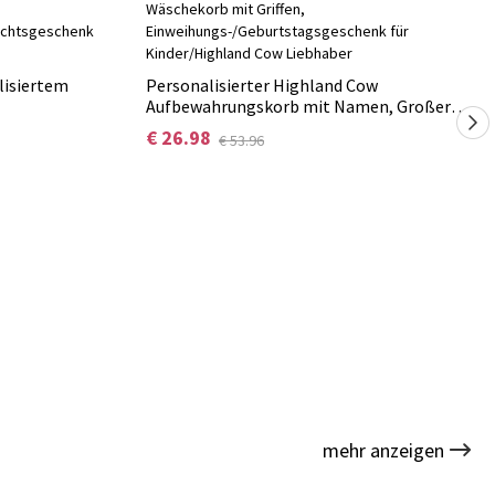
lisiertem
Personalisierter Highland Cow
Aufbewahrungskorb mit Namen, Großer
 Kochzubehör,
Wäschekorb mit Griffen,
€ 26.98
€ 53.96
eihnachtsgeschenk
Einweihungs-/Geburtstagsgeschenk für
Kinder/Highland Cow Liebhaber
mehr anzeigen