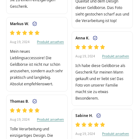
Qualität und dem Design
Geschenk.
dieser Geldbörse. Das Foto
sieht gestochen scharf aus und
die Verarbeitung ist top!
Markus W.
Anna K.
Produkt ansehen
Aug 19, 2024
Mein neues
Produkt ansehen
Aug 19, 2024
Lieblingsaccessoire! Die
Geldbörse ist nicht nur schön
Ich habe diese Geldbörse als
anzusehen, sondern auch sehr
Geschenk für meinen Mann
praktisch und langlebig.
gekauft und er liebt sie! Das
Absolut empfehlenswert.
Foto von unserer Familie
macht sie zu etwas
Besonderem.
Thomas B.
Sabine H.
Produkt ansehen
Aug 19, 2024
Tolle Verarbeitung und
Produkt ansehen
Aug 19, 2024
einzigartiges Design. Die