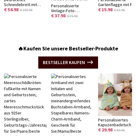
Schneidebrett mit
Gartenflagge mit Fot
Personalisierte
€ 54.98
€ 15.98
Blumenmuster und
gruseligem Cartoon-
€ 109.96
€ 31.96
Vintage-Foto-
Namen, Servierbrett
Geist-Haustiermotiv
€ 37.98
Medaillon-Halskette
€ 75.96
für Wurstwaren im
und Namen, Hallowe
mit Geburtssteinen
Westernstil mit Saftrille
Flagge, Herbstliche
und Namen, zierliche
und Aufhängeloch,
Gartendekoration,
gravierte Halskette
Einzugsgeschenk für
Halloween-Geschen
aus 925er
Mama/Sie
für Tierbesitzer
Sterlingsilber,
Geschenk für
🔥Kaufen Sie unsere Bestseller-Produkte
Mutter/Oma/Tochter
BESTSELLER KAUFEN
Personalisiertes
Kapuzenbadetuch mi
€ 29.98
niedlicher Tiersticke
€ 59.96
und Namen,