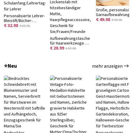
Große, personalisier
Garnaufbewahrungs
Personalisierte Lehrer-
€ 49.98
aus Canvas mit
€ 99.96
Bleistift/Bücher-
Monogramm,
€ 32.98
Garten-Buchsends mit
€ 65.96
Nadelfächern und
Namen, dekorative
Tragegriff – ideales
Holz-Buchsends für
Aufbewahrungstasche
Geburtstagsgesche
Regale,
für Haarwerkzeuge mit
für
Schulanfang/Lehrertagsgeschenk
€ 28.99
personalisiertem
Handarbeitsbegeiste
€ 57.98
für Lehrer
Namen, Reisetasche
für Glätteisen und
Lockenstab mit
⭐Neu
mehr anzeigen
hitzebeständiger
Matte,
Haarpflegeaccessoire,
Geschenk für
Sie/Frauen/Freunde
Bedrucktes
Personalisierte