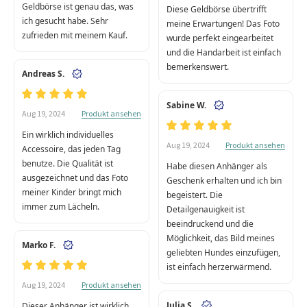
Geldbörse ist genau das, was
Diese Geldbörse übertrifft
ich gesucht habe. Sehr
meine Erwartungen! Das Foto
zufrieden mit meinem Kauf.
wurde perfekt eingearbeitet
und die Handarbeit ist einfach
bemerkenswert.
Andreas S.
Sabine W.
Produkt ansehen
Aug 19, 2024
Ein wirklich individuelles
Produkt ansehen
Aug 19, 2024
Accessoire, das jeden Tag
benutze. Die Qualität ist
Habe diesen Anhänger als
ausgezeichnet und das Foto
Geschenk erhalten und ich bin
meiner Kinder bringt mich
begeistert. Die
immer zum Lächeln.
Detailgenauigkeit ist
beeindruckend und die
Möglichkeit, das Bild meines
Marko F.
geliebten Hundes einzufügen,
ist einfach herzerwärmend.
Produkt ansehen
Aug 19, 2024
Julia S.
Dieser Anhänger ist wirklich