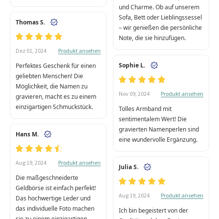
und Charme. Ob auf unserem
Sofa, Bett oder Lieblingssessel
Thomas S.
– wir genießen die persönliche
Note, die sie hinzufügen.
Produkt ansehen
Dez 01, 2024
Sophie L.
Perfektes Geschenk für einen
geliebten Menschen! Die
Möglichkeit, die Namen zu
Produkt ansehen
Nov 09, 2024
gravieren, macht es zu einem
einzigartigen Schmuckstück.
Tolles Armband mit
sentimentalem Wert! Die
gravierten Namenperlen sind
Hans M.
eine wundervolle Ergänzung.
Produkt ansehen
Aug 19, 2024
Julia S.
Die maßgeschneiderte
Geldbörse ist einfach perfekt!
Produkt ansehen
Aug 19, 2024
Das hochwertige Leder und
das individuelle Foto machen
Ich bin begeistert von der
sie zu einem einzigartigen