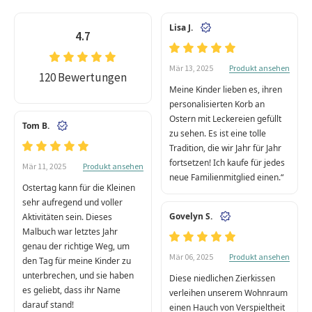
Lisa J.
4.7
Produkt ansehen
Mär 13, 2025
120 Bewertungen
Meine Kinder lieben es, ihren
personalisierten Korb an
Ostern mit Leckereien gefüllt
Tom B.
zu sehen. Es ist eine tolle
Tradition, die wir Jahr für Jahr
fortsetzen! Ich kaufe für jedes
Produkt ansehen
Mär 11, 2025
neue Familienmitglied einen.“
Ostertag kann für die Kleinen
sehr aufregend und voller
Govelyn S.
Aktivitäten sein. Dieses
Malbuch war letztes Jahr
genau der richtige Weg, um
Produkt ansehen
Mär 06, 2025
den Tag für meine Kinder zu
unterbrechen, und sie haben
Diese niedlichen Zierkissen
es geliebt, dass ihr Name
verleihen unserem Wohnraum
darauf stand!
einen Hauch von Verspieltheit