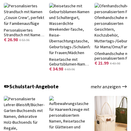
Personalisiertes
Strandtuch mit Namen
€ 26.98
„Cousin Crew“, perfekt
€ 53.96
für Familienausflüge
Ofenhandschuhe mit
personalisiertem Fo
Reisetasche mit
€ 21.99
Ofenhandschuhe mit
€ 43.98
Geburtsblumen-Namen
personalisierten
€ 34.98
und Schultergurt,
€ 69.96
Gesichtern,
Wasserdichte
Kochzubehör,
Weekender-Tasche,
Muttertags-/Geburt
Reise-
✏️Schulstart-Angebote
mehr anzeigen
für Mama/Oma/Famil
Übernachtungstasche,
Geburtstags-/Schulanfangsgeschenk
für Frauen/Mädchen