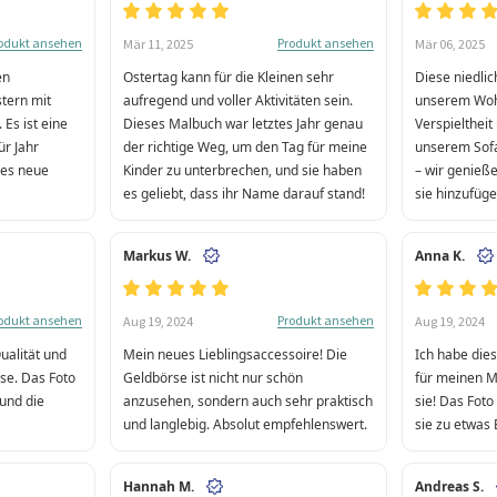
odukt ansehen
Produkt ansehen
Mär 11, 2025
Mär 06, 2025
en
Ostertag kann für die Kleinen sehr
Diese niedlic
stern mit
aufregend und voller Aktivitäten sein.
unserem Woh
 Es ist eine
Dieses Malbuch war letztes Jahr genau
Verspielthei
für Jahr
der richtige Weg, um den Tag für meine
unserem Sofa
edes neue
Kinder zu unterbrechen, und sie haben
– wir genieße
es geliebt, dass ihr Name darauf stand!
sie hinzufüge
Markus W.
Anna K.
odukt ansehen
Produkt ansehen
Aug 19, 2024
Aug 19, 2024
Qualität und
Mein neues Lieblingsaccessoire! Die
Ich habe die
se. Das Foto
Geldbörse ist nicht nur schön
für meinen M
 und die
anzusehen, sondern auch sehr praktisch
sie! Das Fot
und langlebig. Absolut empfehlenswert.
sie zu etwas
Hannah M.
Andreas S.