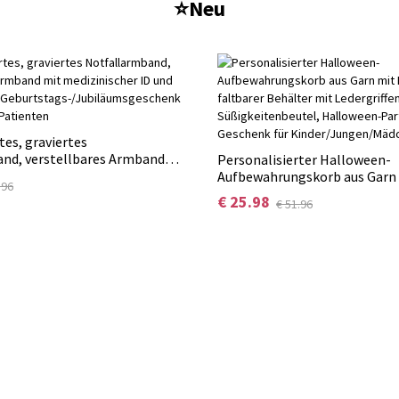
⭐Neu
tes, graviertes
nd, verstellbares Armband
Personalisierter Halloween-
scher ID und Notfallkontakt,
Aufbewahrungskorb aus Garn
.96
/Jubiläumsgeschenk für
faltbarer Behälter mit Lederg
€ 25.98
€ 51.96
atienten
Süßigkeitenbeutel, Hallowee
Partydekoration, Geschenk fü
Kinder/Jungen/Mädchen