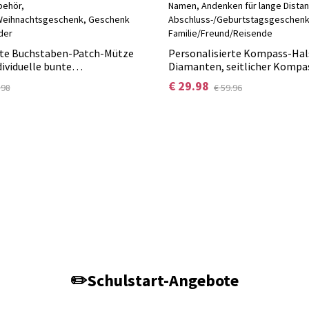
rte Buchstaben-Patch-Mütze
Personalisierte Kompass-Hal
dividuelle bunte
Diamanten, seitlicher Komp
e, Bekleidungszubehör,
mit Namen, Andenken für lan
€ 29.98
.98
€ 59.96
-/Weihnachtsgeschenk,
Abschluss-/Geburtstagsgesch
 Tochter/Kinder
Familie/Freund/Reisende
✏️Schulstart-Angebote