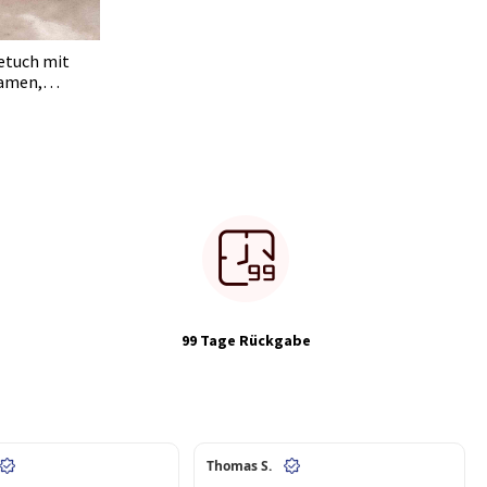
etuch mit
Namen,
re für
zur
ür
99 Tage Rückgabe
Thomas S.