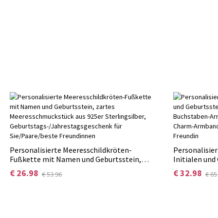
Personalisierte Meeresschildkröten-
Personalisie
Fußkette mit Namen und Geburtsstein,
Initialen und
zartes Meeresschmuckstück aus 925er
ineinandergr
€ 26.98
€ 32.98
€ 53.96
€ 65
Sterlingsilber,
Armband, St
Geburtstags-/Jahrestagsgeschenk für
Armband, Ges
Sie/Paare/beste Freundinnen
Freundin