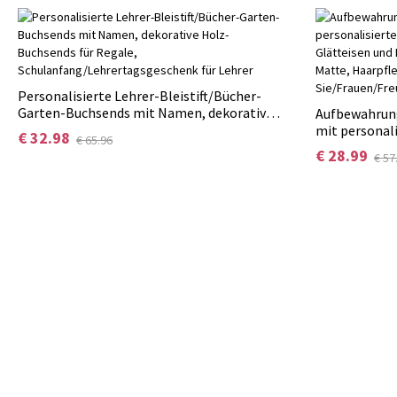
Personalisierte Lehrer-Bleistift/Bücher-
Garten-Buchsends mit Namen, dekorative
Aufbewahrun
Holz-Buchsends für Regale,
mit personal
€ 32.98
€ 65.96
Schulanfang/Lehrertagsgeschenk für
für Glätteis
€ 28.99
€ 57
Lehrer
hitzebeständ
Haarpflegeac
Sie/Frauen/F