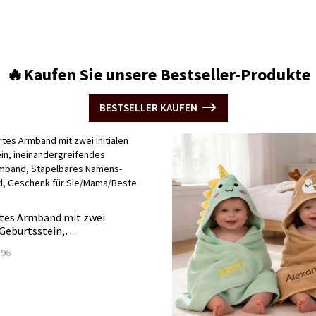
🔥Kaufen Sie unsere Bestseller-Produkte
BESTSELLER KAUFEN
rtes Armband mit zwei
 Geburtsstein,
eifendes Buchstaben-
.96
apelbares Namens-Charm-
chenk für Sie/Mama/Beste