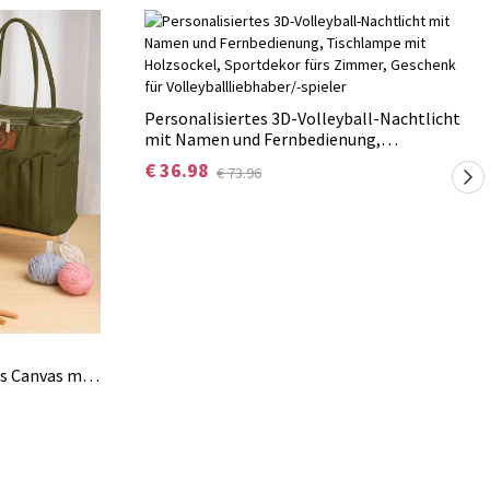
Personalisiertes 3D-Volleyball-Nachtlicht
mit Namen und Fernbedienung,
Tischlampe mit Holzsockel, Sportdekor
€ 36.98
€ 73.96
fürs Zimmer, Geschenk für
Volleyballliebhaber/-spieler
s Canvas mit
d Tragegriff
k für