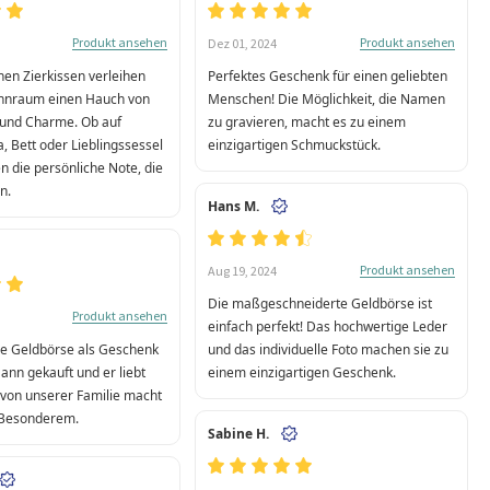
Produkt ansehen
Produkt ansehen
Dez 01, 2024
hen Zierkissen verleihen
Perfektes Geschenk für einen geliebten
nraum einen Hauch von
Menschen! Die Möglichkeit, die Namen
t und Charme. Ob auf
zu gravieren, macht es zu einem
, Bett oder Lieblingssessel
einzigartigen Schmuckstück.
n die persönliche Note, die
n.
Hans M.
Produkt ansehen
Aug 19, 2024
Die maßgeschneiderte Geldbörse ist
Produkt ansehen
einfach perfekt! Das hochwertige Leder
se Geldbörse als Geschenk
und das individuelle Foto machen sie zu
ann gekauft und er liebt
einem einzigartigen Geschenk.
o von unserer Familie macht
 Besonderem.
Sabine H.