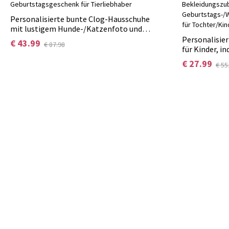
Personalisierte bunte Clog-Hausschuhe
mit lustigem Hunde-/Katzenfoto und
Namen, Geburtstagsgeschenk für
Personalisie
€ 43.99
€ 87.98
Tierliebhaber
für Kinder, in
Baseballkapp
€ 27.99
€ 55
Geburtstags
Geschenk für