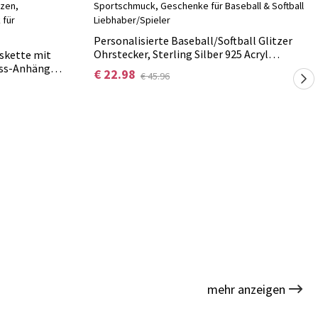
Personalisierte Baseball/Softball Glitzer
Ohrstecker, Sterling Silber 925 Acryl
skette mit
Sportschmuck, Geschenke für Baseball &
ass-Anhänger
€ 22.98
€ 45.96
Softball Liebhaber/Spieler
ge Distanzen,
enk für
mehr anzeigen