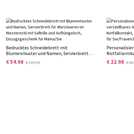
Bedrucktes Schneidebrett mit
Personalisier
Blumenmuster und Namen, Servierbrett
Notfallarmba
für Wurstwaren im Westernstil mit Saftrille
mit medizini
€ 54.98
€ 22.98
€ 109.96
€ 45
und Aufhängeloch, Einzugsgeschenk für
Geburtstags-
Mama/Sie
Sie/Frauen/P