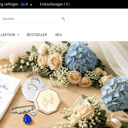
ng verfolgen
€
Einkaufswagen (
0
)
LLEKTION
BESTSELLER
NEU