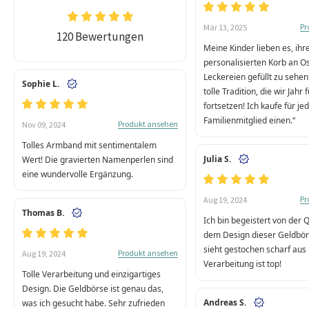
Pr
Mär 13, 2025
120 Bewertungen
Meine Kinder lieben es, ihr
personalisierten Korb an O
Leckereien gefüllt zu sehen.
Sophie L.
tolle Tradition, die wir Jahr 
fortsetzen! Ich kaufe für j
Familienmitglied einen.“
Produkt ansehen
Nov 09, 2024
Tolles Armband mit sentimentalem
Julia S.
Wert! Die gravierten Namenperlen sind
eine wundervolle Ergänzung.
Pr
Aug 19, 2024
Thomas B.
Ich bin begeistert von der 
dem Design dieser Geldbör
sieht gestochen scharf aus
Produkt ansehen
Aug 19, 2024
Verarbeitung ist top!
Tolle Verarbeitung und einzigartiges
Design. Die Geldbörse ist genau das,
Andreas S.
was ich gesucht habe. Sehr zufrieden