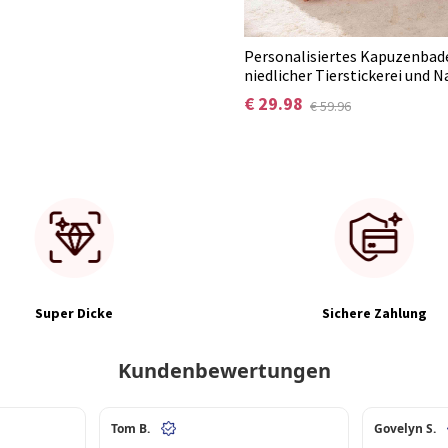
Personalisiertes Kapuzenbad
niedlicher Tierstickerei und 
unverzichtbares Badeaccessoi
€ 29.98
€ 59.96
Sommer und Pool, Geschenk 
Babyparty/zum Geburtstag f
Neugeborene/Kinder
Super Dicke
Sichere Zahlung
Kundenbewertungen
Tom B.
Govelyn S.