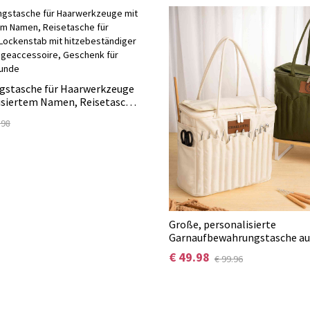
gstasche für Haarwerkzeuge
isiertem Namen, Reisetasche
en und Lockenstab mit
.98
iger Matte,
cessoire, Geschenk für
reunde
Große, personalisierte
Garnaufbewahrungstasche au
Monogramm, Nadelfächern un
€ 49.98
€ 99.96
– ideales Geburtstagsgeschen
Handarbeitsbegeisterte.