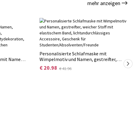
mehr anzeigen
Personalisierte Schlafmaske mit
 mit Namen,
Wimpelmotiv und Namen, gestreifter,
riffen,
weicher Stoff mit elastischem Band,
€ 20.98
€ 41.96
n-
lichtundurchlässiges Accessoire, Geschenk
r
für Studenten/Absolventen/Freunde