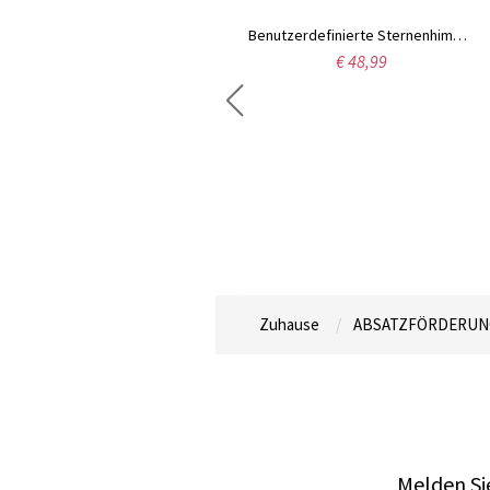
Benutzerdefinierte Sternenhimmel Silhouette Nachtlicht
€ 48,99
Callie Personalisierter Name Nachtlicht für Kinder
€ 42,95
Zuhause
ABSATZFÖRDERUN
Melden Sie