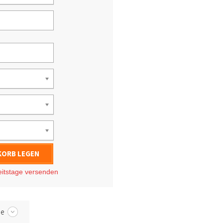
KORB LEGEN
eitstage
versenden
be