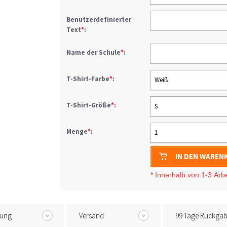
Benutzerdefinierter
Text
*
:
Name der Schule
*
:
T-Shirt-Farbe
*
:
Weiß
T-Shirt-Größe
*
:
S
Menge
*
:
1
IN DEN WAREN
* I
nnerhalb von 1-3
Arb
tung
Versand
99 Tage Rückga