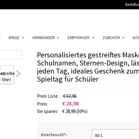
Bestellu
RINGE
ARMBÄNDER
EMPFÄNGER
ZUBEHÖR
KO
Personalisiertes gestreiftes Mas
Schulnamen, Sternen-Design, läss
jeden Tag, ideales Geschenk zu
Spieltag für Schüler
Preis Liste:
€ 57,96
€
28,98
Preis:
Sie sparen:
€
28,98
(50%)
Streifenstil
*
:
Stil 1