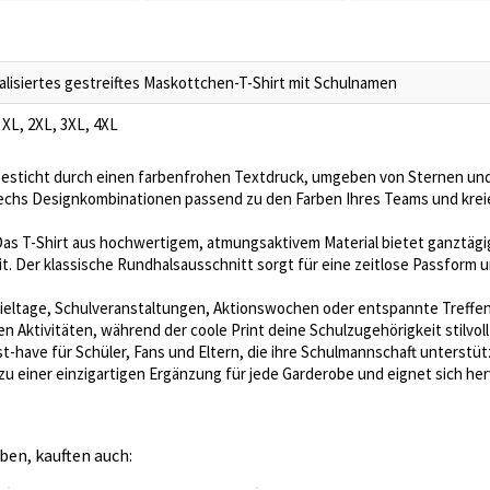
lisiertes gestreiftes Maskottchen-T-Shirt mit Schulnamen
, XL, 2XL, 3XL, 4XL
besticht durch einen farbenfrohen Textdruck, umgeben von Sternen und 
echs Designkombinationen passend zu den Farben Ihres Teams und kreie
as T-Shirt aus hochwertigem, atmungsaktivem Material bietet ganztägi
eit. Der klassische Rundhalsausschnitt sorgt für eine zeitlose Passform un
ieltage, Schulveranstaltungen, Aktionswochen oder entspannte Treffen.
 Aktivitäten, während der coole Print deine Schulzugehörigkeit stilvol
t-have für Schüler, Fans und Eltern, die ihre Schulmannschaft unterstü
u einer einzigartigen Ergänzung für jede Garderobe und eignet sich her
ben, kauften auch: