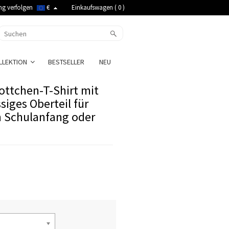
ng verfolgen
€
Einkaufswagen (
0
)
LLEKTION
BESTSELLER
NEU
kottchen-T-Shirt mit
iges Oberteil für
m Schulanfang oder