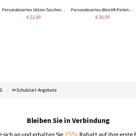
Personalisiertes Glitzer-Taschenanhänger für Rucksäcke
Personalisiertes Bleistift-Perlen-Lanyard
€ 22,99
€ 30,99
G
✏️Schulstart-Angebote
Bleiben Sie in Verbindung
15%
 sich an und erhalten Sie
Rabatt auf Ihre erste 