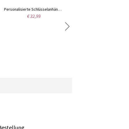
Personalisierte Schlüsselanhänger/Stift Dankeschön Geschenk
Individueller Namens-Acryl-Rucksack-Tag mit Quaste
€ 32,99
€ 19,98
Bestellung