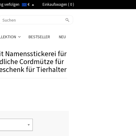
ng verfolgen
€
Einkaufswagen (
0
)
LLEKTION
BESTSELLER
NEU
it Namensstickerei für
edliche Cordmütze für
eschenk für Tierhalter