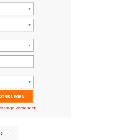
KORB LEGEN
eitstage
versenden
be