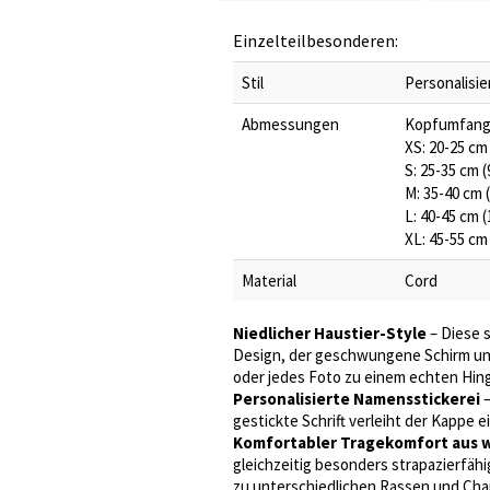
Einzelteilbesonderen:
Stil
Personalisi
Abmessungen
Kopfumfang
XS: 20-25 cm 
S: 25-35 cm (
M: 35-40 cm (
L: 40-45 cm (
XL: 45-55 cm 
Material
Cord
Niedlicher Haustier-Style
– Diese s
Design, der geschwungene Schirm un
oder jedes Foto zu einem echten Hin
Personalisierte Namensstickerei
–
gestickte Schrift verleiht der Kappe ei
Komfortabler Tragekomfort aus 
gleichzeitig besonders strapazierfähi
zu unterschiedlichen Rassen und Cha