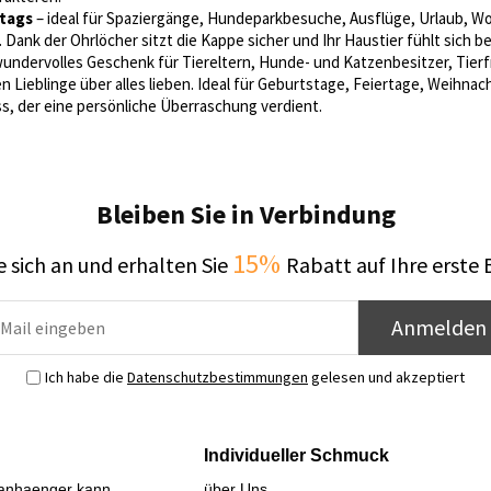
ltags
– ideal für Spaziergänge, Hundeparkbesuche, Ausflüge, Urlaub, W
 Dank der Ohrlöcher sitzt die Kappe sicher und Ihr Haustier fühlt sich bei
wundervolles Geschenk für Tiereltern, Hunde- und Katzenbesitzer, Tie
gen Lieblinge über alles lieben. Ideal für Geburtstage, Feiertage, Weihnac
s, der eine persönliche Überraschung verdient.
Bleiben Sie in Verbindung
15%
 sich an und erhalten Sie
Rabatt auf Ihre erste 
Anmelden
Ich habe die
Datenschutzbestimmungen
gelesen und akzeptiert
Individueller Schmuck
sanhaenger kann
über Uns