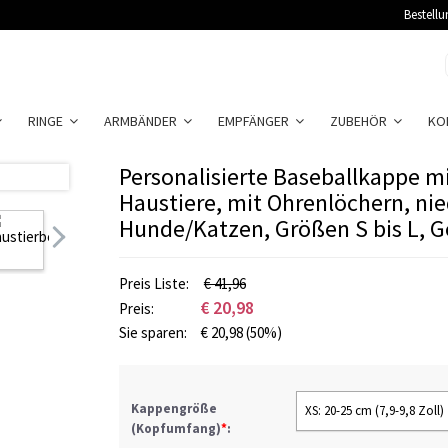
Bestellu
RINGE
ARMBÄNDER
EMPFÄNGER
ZUBEHÖR
KO
Personalisierte Baseballkappe m
Haustiere, mit Ohrenlöchern, ni
Hunde/Katzen, Größen S bis L, G
Preis Liste:
€ 41,96
€
20,98
Preis:
Sie sparen:
€
20,98
(50%)
Kappengröße
XS: 20-25 cm (7,9-9,8 Zoll)
(Kopfumfang)
*
: