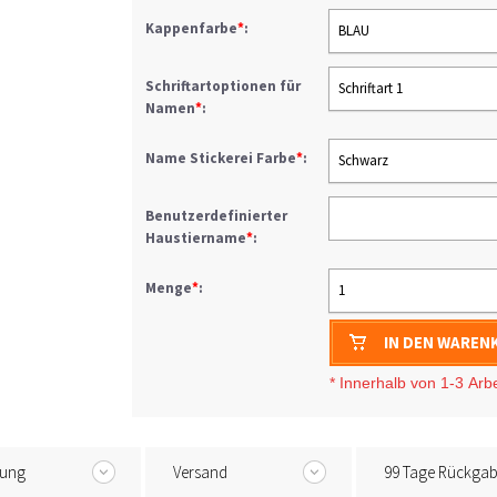
Kappenfarbe
*
:
BLAU
Schriftartoptionen für
Schriftart 1
Namen
*
:
Name Stickerei Farbe
*
:
Schwarz
Benutzerdefinierter
Haustiername
*
:
Menge
*
:
1
IN DEN WAREN
* I
nnerhalb von 1-3
Arb
tung
Versand
99 Tage Rückga