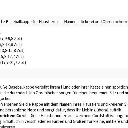
erte Baseballkappe für Haustiere mit Namensstickerei und Ohrenlöchern
:
(7,9-9,8 Zoll)
9,8-13,8 Zoll)
13,8-15,8 Zoll)
15,8-17,7 Zoll)
(17,7-21,7 Zoll)
üße Baseballkappe verleiht Ihrem Hund oder Ihrer Katze einen sportlich
d die durchdachten Ohrenlöcher sorgen für einen bequemen Sitz und m
gucker.
 Versehen Sie die Kappe mit dem Namen Ihres Haustiers und kreieren Sie 
ne persönliche Note und sorgt dafür, dass Ihr Liebling überall auffällt.
weichem Cord
– Diese Haustiermütze aus weichem Cordstoff ist angene
g. Erhältlich in verschiedenen Farben und Größen für kleine, mittlere u
rakteren.