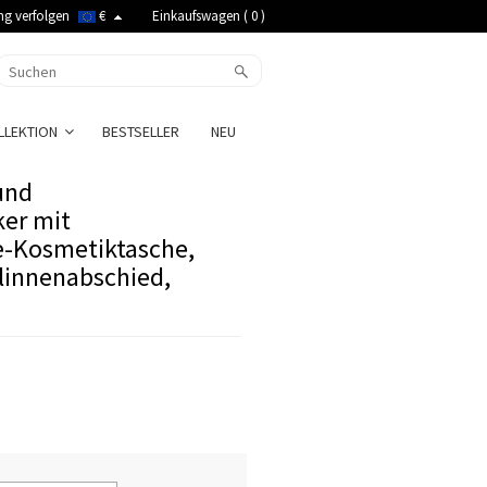
ng verfolgen
€
Einkaufswagen (
0
)
LLEKTION
BESTSELLER
NEU
und
er mit
se-Kosmetiktasche,
linnenabschied,