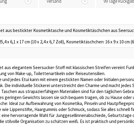
tung
Versand
99 Tage Rückga
 Set aus bestickter Kosmetiktasche und Kosmetiktäschchen aus Seersuc
4 x 6,1 x 17 cm (10 x 2,4 x 6,7 Zoll), Kosmetiktäschchen: 16 x 9 x 10 cm (6,
et aus elegantem Seersucker-Stoff mit klassischen Streifen vereint Funk
ung von Make-up, Toilettenartikeln oder Reiseutensilien.
 und jedes Etui kann mit einem gestickten Namen oder Initialen persona
k. Die individuelle Stickerei unterstreicht den Charme und macht jedes
 Taschen aus strapazierfähigen Materialien sind für den täglichen Gebr
ihres geringen Gewichts lassen sie sich bequem tragen, ob zu Hause oder
che: Ideal zur Aufbewahrung von Kosmetika, Pinseln und Hautpflegeprod
ie Lippenstifte, Haargummis oder Schmuck, sodass Sie alles schnell f
st eine hervorragende Wahl für Junggesellinnenabschiede, Geburtstage 
e stilvolle Organisation zu schätzen weiß. Es ist praktisch und persönli