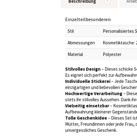
Beschreibung
Anlei
Einzelteilbesonderen:
Stil
Personalisiertes
Abmessungen
Kosmetiktasche: 25,
Material
Polyester
Stilvolles Design
– Dieses schicke S
Es eignet sich perfekt zur Aufbewahr
Individuelle Stickerei
– Jede Tasche
einzigartigen und liebevollen Geschen
Hochwertige Verarbeitung
– Diese
stets ihr stilvolles Aussehen. Dank 
Vielseitig einsetzbar
– Kosmetiktas
Aufbewahrung kleinerer Gegenstände w
Tolle Geschenkidee
– Dieses Set i
Mütter, Freundinnen oder jede Frau, di
unvergessliches Geschenk.