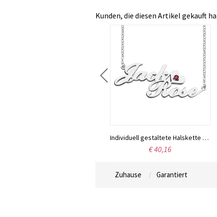
Kunden, die diesen Artikel gekauft ha
Namenskette „Carrie“ aus Sterlingsilber mit Geburtsstein, Geschenk für Frauen, Ehefrauen, Mütter, Freundinnen, Töchter und Freundinnen
Individuell gestaltete Halskette aus Sterlingsilber mit den Namen zweier Liebender
€ 47,95
€ 40,16
Zuhause
Garantiert