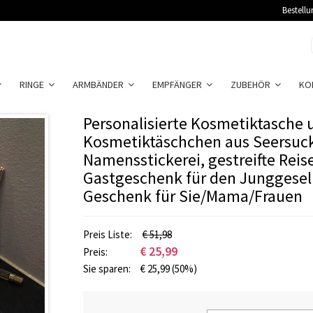
Bestellu
RINGE
ARMBÄNDER
EMPFÄNGER
ZUBEHÖR
KO
Personalisierte Kosmetiktasche 
Kosmetiktäschchen aus Seersuck
Namensstickerei, gestreifte Rei
Gastgeschenk für den Junggesel
Geschenk für Sie/Mama/Frauen
Preis Liste:
€ 51,98
€
25,99
Preis:
Sie sparen:
€
25,99
(50%)