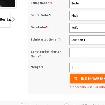
Stiloptionen
*
:
Beutel
Beutelfarbe
*
:
Khaki
Garnfarbe
*
:
Weiß
Schriftartoptionen
*
:
Schriftart 1
Benutzerdefinierter
Name
*
:
Menge
*
:
1
IN DEN WAREN
* I
nnerhalb von 1-3
Arb