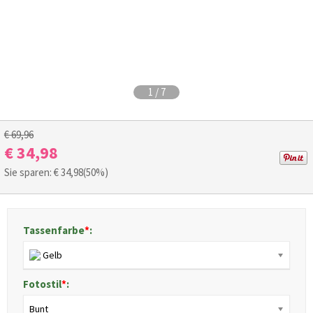
1
/
7
€ 69,96
€ 34,98
Sie sparen: €
34,98
(50%)
Tassenfarbe
*
:
Gelb
Fotostil
*
:
Bunt