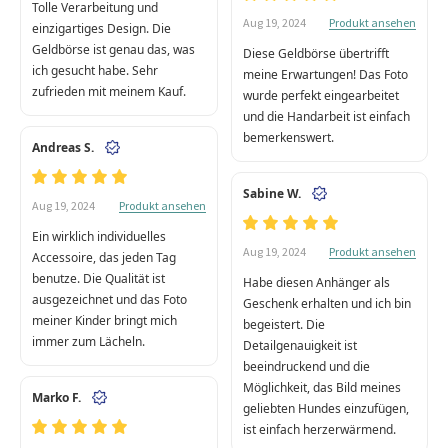
Tolle Verarbeitung und
Produkt ansehen
Aug 19, 2024
einzigartiges Design. Die
Geldbörse ist genau das, was
Diese Geldbörse übertrifft
ich gesucht habe. Sehr
meine Erwartungen! Das Foto
zufrieden mit meinem Kauf.
wurde perfekt eingearbeitet
und die Handarbeit ist einfach
bemerkenswert.
Andreas S.
Sabine W.
Produkt ansehen
Aug 19, 2024
Ein wirklich individuelles
Produkt ansehen
Aug 19, 2024
Accessoire, das jeden Tag
benutze. Die Qualität ist
Habe diesen Anhänger als
ausgezeichnet und das Foto
Geschenk erhalten und ich bin
meiner Kinder bringt mich
begeistert. Die
immer zum Lächeln.
Detailgenauigkeit ist
beeindruckend und die
Möglichkeit, das Bild meines
Marko F.
geliebten Hundes einzufügen,
ist einfach herzerwärmend.