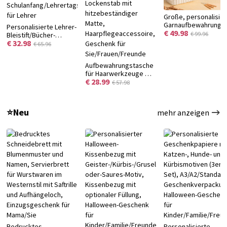
Große, personalisier
Garnaufbewahrungs
Personalisierte Lehrer-
€ 49.98
aus Canvas mit
€ 99.96
Bleistift/Bücher-
Monogramm,
€ 32.98
Garten-Buchsends mit
€ 65.96
Nadelfächern und
Namen, dekorative
Tragegriff – ideales
Holz-Buchsends für
Aufbewahrungstasche
Geburtstagsgesche
Regale,
für Haarwerkzeuge mit
für
Schulanfang/Lehrertagsgeschenk
€ 28.99
personalisiertem
Handarbeitsbegeiste
€ 57.98
für Lehrer
Namen, Reisetasche
für Glätteisen und
Lockenstab mit
⭐Neu
mehr anzeigen
hitzebeständiger
Matte,
Haarpflegeaccessoire,
Geschenk für
Sie/Frauen/Freunde
Bedrucktes
Personalisierte