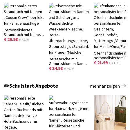
Personalisiertes
Strandtuch mit Namen
€ 26.98
„Cousin Crew“, perfekt
€ 53.96
für Familienausflüge
Ofenhandschuhe mit
personalisiertem Fo
Reisetasche mit
€ 21.99
Ofenhandschuhe mit
€ 43.98
Geburtsblumen-Namen
personalisierten
€ 34.98
und Schultergurt,
€ 69.96
Gesichtern,
Wasserdichte
Kochzubehör,
Weekender-Tasche,
Muttertags-/Geburt
Reise-
✏️Schulstart-Angebote
mehr anzeigen
für Mama/Oma/Famil
Übernachtungstasche,
Geburtstags-/Schulanfangsgeschenk
für Frauen/Mädchen