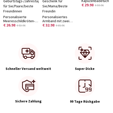
Kapuzenbadetuch mi
€ 29.98
niedlicher Tiersticke
€ 59.96
und Namen,
unverzichtbares
Personalisierte
Personalisiertes
Badeaccessoire für
Meeresschildkröten-
Armband mit zwei
Sommer und Pool,
€ 26.98
€ 32.98
Fußkette mit Namen
Initialen und
Geschenk zur
€ 53.96
€ 65.96
und Geburtsstein,
Geburtsstein,
Babyparty/zum
zartes
ineinandergreifendes
Geburtstag für
Meeresschmuckstück
Buchstaben-Armband,
Neugeborene/Kinde
aus 925er
Stapelbares Namens-
Sterlingsilber,
Charm-Armband,
Geburtstags-/Jahrestagsgeschenk
Geschenk für
für Sie/Paare/beste
Sie/Mama/Beste
Freundinnen
Freundin
Schneller Versand weltweit
Super Dicke
Sichere Zahlung
99 Tage Rückgabe