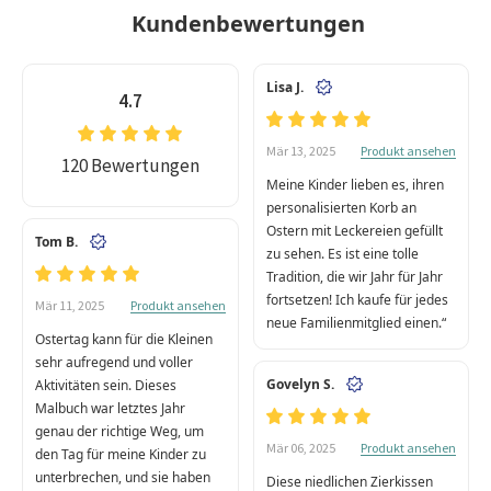
Kundenbewertungen
Lisa J.
4.7
Produkt ansehen
Mär 13, 2025
120 Bewertungen
Meine Kinder lieben es, ihren
personalisierten Korb an
Ostern mit Leckereien gefüllt
Tom B.
zu sehen. Es ist eine tolle
Tradition, die wir Jahr für Jahr
fortsetzen! Ich kaufe für jedes
Produkt ansehen
Mär 11, 2025
neue Familienmitglied einen.“
Ostertag kann für die Kleinen
sehr aufregend und voller
Govelyn S.
Aktivitäten sein. Dieses
Malbuch war letztes Jahr
genau der richtige Weg, um
Produkt ansehen
Mär 06, 2025
den Tag für meine Kinder zu
unterbrechen, und sie haben
Diese niedlichen Zierkissen