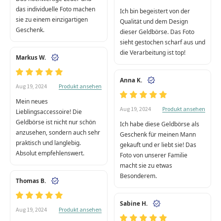
das individuelle Foto machen
Ich bin begeistert von der
sie zu einem einzigartigen
Qualität und dem Design
Geschenk.
dieser Geldbörse. Das Foto
sieht gestochen scharf aus und
die Verarbeitung ist top!
Markus W.
Anna K.
Produkt ansehen
Aug 19, 2024
Mein neues
Produkt ansehen
Aug 19, 2024
Lieblingsaccessoire! Die
Geldbörse ist nicht nur schön
Ich habe diese Geldbörse als
anzusehen, sondern auch sehr
Geschenk für meinen Mann
praktisch und langlebig.
gekauft und er liebt sie! Das
Absolut empfehlenswert.
Foto von unserer Familie
macht sie zu etwas
Besonderem.
Thomas B.
Sabine H.
Produkt ansehen
Aug 19, 2024