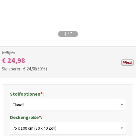
1
/
7
€ 49,96
€ 24,98
Sie sparen: €
24,98
(50%)
Stoffoptionen
*
:
Flanell
Deckengröße
*
:
75 x 100 cm (30 x 40 Zoll)