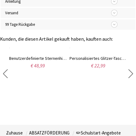
Anleitung
Versand
99 Tage Rückgabe
Kunden, die diesen Artikel gekauft haben, kauften auch:
Benutzerdefinierte Sternenhimmel Silhouette Nachtlicht
Personalisiertes Glitzer-Taschenanhänger für Rucksäcke
€ 48,99
€ 22,99
Callie Personalisierter Name Nachtlicht für Kinder
Zuhause
ABSATZFÖRDERUNG
✏️Schulstart-Angebote