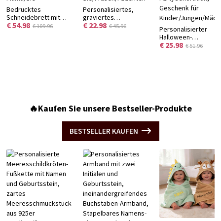
Bedrucktes
Personalisiertes,
Schneidebrett mit
graviertes
€ 54.98
€ 22.98
Blumenmuster und
Notfallarmband,
€ 109.96
€ 45.96
Personalisierter
Namen, Servierbrett
verstellbares Armband
Halloween-
für Wurstwaren im
mit medizinischer ID
€ 25.98
Aufbewahrungskorb
€ 51.96
Westernstil mit Saftrille
und Notfallkontakt,
aus Garn mit Namen,
und Aufhängeloch,
Geburtstags-/Jubiläumsgeschenk
faltbarer Behälter mi
Einzugsgeschenk für
für
Ledergriffen,
Mama/Sie
Sie/Frauen/Patienten
Süßigkeitenbeutel,
Halloween-
Partydekoration,
Geschenk für
🔥Kaufen Sie unsere Bestseller-Produkte
Kinder/Jungen/Mäd
BESTSELLER KAUFEN