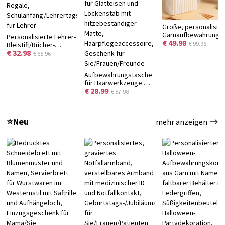
Große, personalisier
Garnaufbewahrungs
Personalisierte Lehrer-
€ 49.98
aus Canvas mit
€ 99.96
Bleistift/Bücher-
Monogramm,
€ 32.98
Garten-Buchsends mit
€ 65.96
Nadelfächern und
Namen, dekorative
Tragegriff – ideales
Holz-Buchsends für
Aufbewahrungstasche
Geburtstagsgesche
Regale,
für Haarwerkzeuge mit
für
Schulanfang/Lehrertagsgeschenk
€ 28.99
personalisiertem
Handarbeitsbegeiste
€ 57.98
für Lehrer
Namen, Reisetasche
für Glätteisen und
Lockenstab mit
⭐Neu
mehr anzeigen
hitzebeständiger
Matte,
Haarpflegeaccessoire,
Geschenk für
Sie/Frauen/Freunde