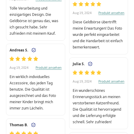
Tolle Verarbeitung und
Produkt ansehen
Aug 19, 2024
einzigartiges Design. Die
Geldbörse ist genau das, was
Diese Geldbörse übertrifft
ich gesucht habe. Sehr
meine Erwartungen! Das Foto
zufrieden mit meinem Kauf.
wurde perfekt eingearbeitet
und die Handarbeit ist einfach
bemerkenswert.
Andreas S.
Julia S.
Produkt ansehen
Aug 19, 2024
Ein wirklich individuelles
Produkt ansehen
Aug 19, 2024
Accessoire, das jeden Tag
benutze. Die Qualität ist
Ein wunderschönes
ausgezeichnet und das Foto
Erinnerungsstück an meinen
meiner Kinder bringt mich
verstorbenen Katzenfreund.
immer zum Lächeln.
Die Qualität ist hervorragend
und die Lieferung erfolgte
schnell. Sehr zufrieden!
Thomas B.