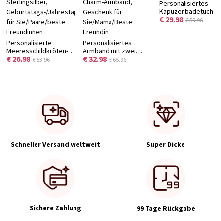
Personalisiertes
Kapuzenbadetuch mi
€ 29.98
niedlicher Tiersticke
€ 59.96
und Namen,
unverzichtbares
Personalisierte
Personalisiertes
Badeaccessoire für
Meeresschildkröten-
Armband mit zwei
Sommer und Pool,
€ 26.98
€ 32.98
Fußkette mit Namen
Initialen und
Geschenk zur
€ 53.96
€ 65.96
und Geburtsstein,
Geburtsstein,
Babyparty/zum
zartes
ineinandergreifendes
Geburtstag für
Meeresschmuckstück
Buchstaben-Armband,
Neugeborene/Kinde
aus 925er
Stapelbares Namens-
Sterlingsilber,
Charm-Armband,
Geburtstags-/Jahrestagsgeschenk
Geschenk für
für Sie/Paare/beste
Sie/Mama/Beste
Freundinnen
Freundin
Schneller Versand weltweit
Super Dicke
Sichere Zahlung
99 Tage Rückgabe