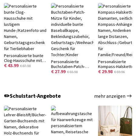
Personalisierte bunte
Clog-Hausschuhe mit
Personalisierte
Personalisierte
€ 43.99
lustigem
€ 87.98
Buchstaben-Patch-
Kompass-Halskette 
Hunde-/Katzenfoto und
€ 27.99
€ 29.98
Mütze für Kinder,
Diamanten, seitliche
€ 55.98
€ 59.96
Namen,
individuelle bunte
Kompass-Anhänger 
Geburtstagsgeschenk
Baseballkappe,
Namen, Andenken fü
für Tierliebhaber
Bekleidungszubehör,
lange Distanzen,
Geburtstags-/Weihnachtsgeschenk,
Abschluss-/Geburts
✏️Schulstart-Angebote
mehr anzeigen
Geschenk für
für
Tochter/Kinder
Familie/Freund/Reis