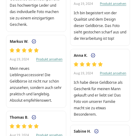
Produkt ansehen
Aug 19, 2024
Das hochwertige Leder und
das individuelle Foto machen
Ich bin begeistert von der
sie zu einem einzigartigen
Qualität und dem Design
Geschenk.
dieser Geldbörse. Das Foto
sieht gestochen scharf aus und
die Verarbeitung ist top!
Markus W.
Anna K.
Produkt ansehen
Aug 19, 2024
Mein neues
Produkt ansehen
Aug 19, 2024
Lieblingsaccessoire! Die
Geldbörse ist nicht nur schön
Ich habe diese Geldbörse als
anzusehen, sondern auch sehr
Geschenk für meinen Mann
praktisch und langlebig.
gekauft und er liebt sie! Das
Absolut empfehlenswert.
Foto von unserer Familie
macht sie zu etwas
Besonderem.
Thomas B.
Sabine H.
Produkt ansehen
Aug 19, 2024