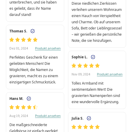
unterbrechen, und sie haben
Diese niedlichen Zierkissen
es geliebt, dass ihr Name
verleihen unserem Wohnraum
darauf stand!
einen Hauch von Verspieltheit
und Charme. Ob auf unserem
Sofa, Bett oder Lieblingssessel
Thomas S.
– wir genießen die persönliche
Note, die sie hinzufügen.
Produkt ansehen
Dez 01, 2024
Sophie L.
Perfektes Geschenk für einen
geliebten Menschen! Die
Möglichkeit, die Namen zu
Produkt ansehen
Nov 09, 2024
gravieren, macht es zu einem
einzigartigen Schmuckstück.
Tolles Armband mit
sentimentalem Wert! Die
gravierten Namenperlen sind
Hans M.
eine wundervolle Ergänzung.
Produkt ansehen
Aug 19, 2024
Julia S.
Die maßgeschneiderte
Geldbörse ist einfach perfekt!