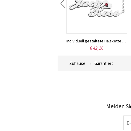
Namenskette „Carrie“ aus Sterlingsilber mit Geburtsstein, Geschenk für Frauen, Ehefrauen, Mütter, Freundinnen, Töchter und Freundinnen
Individuell gestaltete Halskette aus Sterlingsilber mit den Namen zweier Liebender
€ 49,95
€ 42,16
Zuhause
Garantiert
Melden Sie