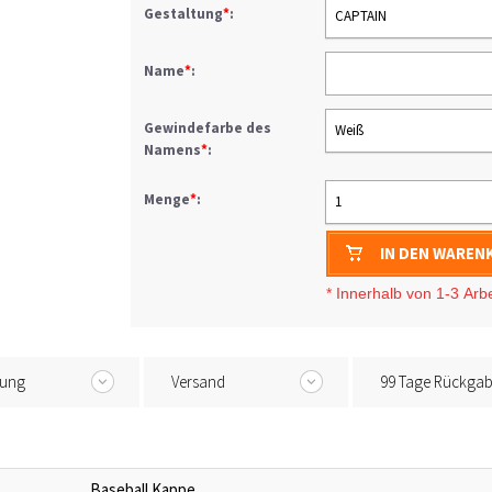
Gestaltung
*
:
CAPTAIN
Name
*
:
Gewindefarbe des
Weiß
Namens
*
:
Menge
*
:
1
IN DEN WAREN
* I
nnerhalb von 1-3
Arb
tung
Versand
99 Tage Rückga
Baseball Kappe