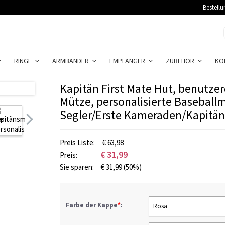
Bestellu
RINGE
ARMBÄNDER
EMPFÄNGER
ZUBEHÖR
KO
Kapitän First Mate Hut, benutzer
Mütze, personalisierte Baseball
Segler/Erste Kameraden/Kapitä
Preis Liste:
€ 63,98
€
31,99
Preis:
Sie sparen:
€
31,99
(50%)
Farbe der Kappe
*
:
Rosa