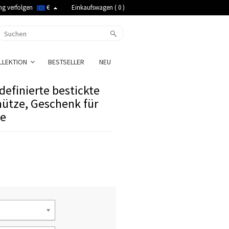
ng verfolgen
€
Einkaufswagen (
0
)
LLEKTION
BESTSELLER
NEU
definierte bestickte
mütze, Geschenk für
ne