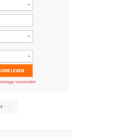
KORB LEGEN
eitstage
versenden
be