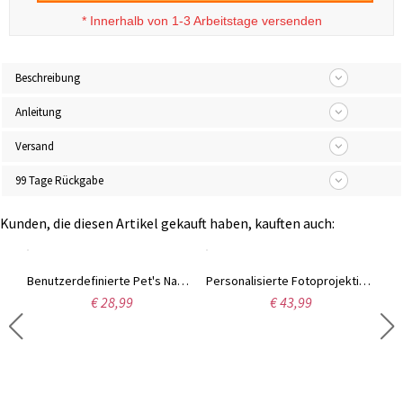
*
Innerhalb von 1-3 Arbeitstage versenden
Beschreibung
Anleitung
Versand
99 Tage Rückgabe
Kunden, die diesen Artikel gekauft haben, kauften auch:
Personalisierter Geburtsstein-Sternring
Benutzerdefinierte Pet's Name Schlüsselanhänger mit Herz-Symbol, Edelstahl Haustier Namensschild, personalisiertes Geschenk für Tierliebhaber
Personalisierte Fotoprojektionskette, Bildkette, Halskette mit Bild im Inneren, Erinnerungsgeschenk, 925 Sterling Silber, Geschenk für Mama/Oma/Sie
€ 28,99
€ 43,99