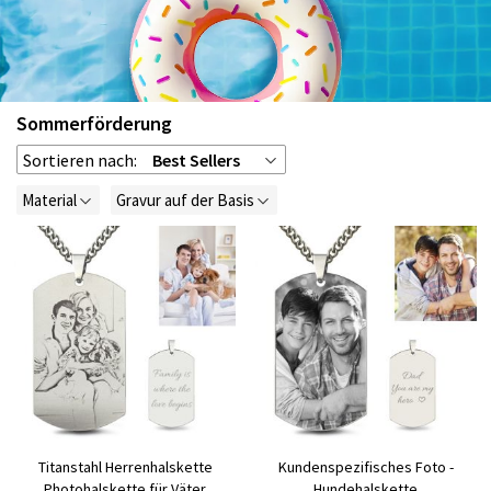
Sommerförderung
Sortieren nach:
Best Sellers
Material
Gravur auf der Basis
Titanstahl Herrenhalskette
Kundenspezifisches Foto -
Photohalskette für Väter
Hundehalskette