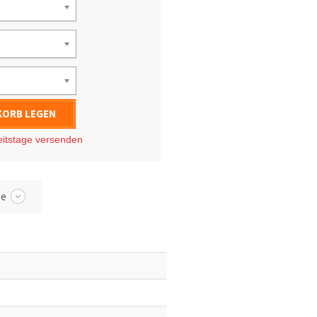
KORB LEGEN
eitstage
versenden
be