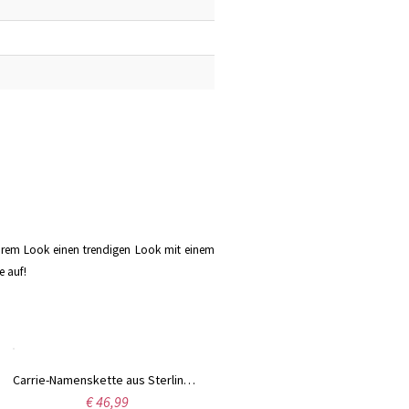
Ihrem Look einen trendigen Look mit einem
e auf!
Carrie-Namenskette aus Sterlingsilber mit Geburtssteinen
€ 46,99