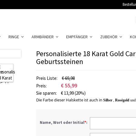
Bestellu
RINGE
ARMBÄNDER
EMPFÄNGER
ZUBEHÖR
KO
Personalisierte 18 Karat Gold Ca
Geburtssteinen
Preis Liste:
€ 69,98
€
55,99
Preis:
Sie sparen:
€
13,99
(20%)
Die Farbe dieser Halskette ist auch in
Silber
,
Roségold
und
Name, Wort oder Initial
*
: