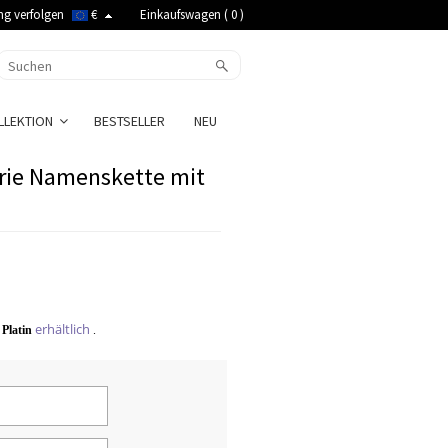
ng verfolgen
€
Einkaufswagen (
0
)
LLEKTION
BESTSELLER
NEU
rrie Namenskette mit
erhältlich
Platin
.