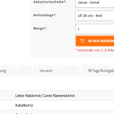
Geburtssteinfarbe
*
:
Januar - Granat
Kettenlänge
*
:
14" (35 cm) – Kind
Menge
*
:
1
IN DEN WAREN
* I
nnerhalb von 1-3
Arb
tung
Versand
99 Tage Rückga
Liebe Halskette/ Carrie Namenskette
Kabelkette