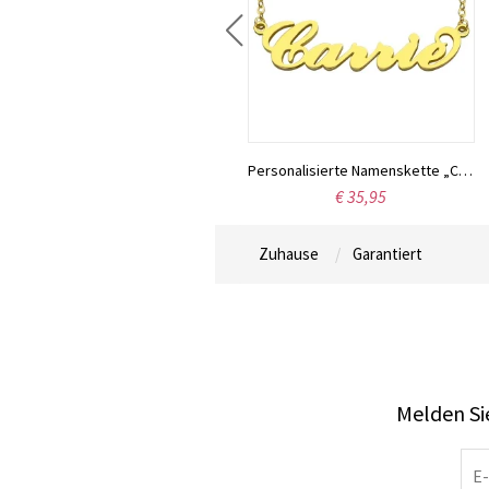
Individuell gestaltete Halskette aus Sterlingsilber mit den Namen zweier Liebender
Personalisierte Namenskette „Carrie“, 18 Karat vergoldet
€ 42,16
€ 35,95
Zuhause
Garantiert
Melden Sie