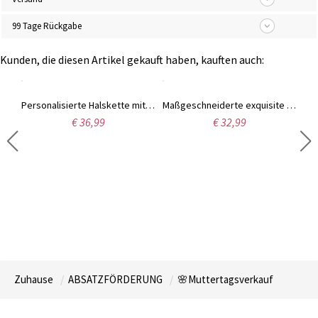
99 Tage Rückgabe
Kunden, die diesen Artikel gekauft haben, kauften auch:
Personalisierte Friseur Halskette mit Geburtsstein
Personalisierte Halskette mit gespaltenen Herz-Geburtssteinen
Maßgeschneiderte exquisite Namenshalskette aus Hundeknochen
€ 36,99
€ 32,99
Zuhause
ABSATZFÖRDERUNG
🌸Muttertagsverkauf