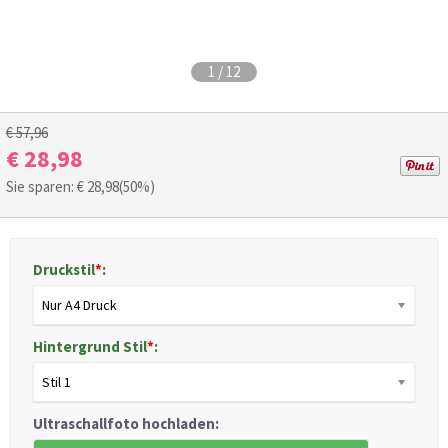
1
/
12
€ 57,96
€ 28,98
Sie sparen: €
28,98
(50%)
Druckstil
*
:
Nur A4 Druck
Hintergrund Stil
*
:
Stil 1
Ultraschallfoto hochladen: