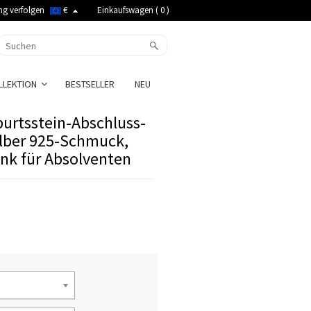
ng verfolgen
€
Einkaufswagen (
0
)
LLEKTION
BESTSELLER
NEU
burtsstein-Abschluss-
ilber 925-Schmuck,
nk für Absolventen