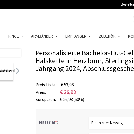
Bestellu
RINGE
ARMBÄNDER
EMPFÄNGER
ZUBEHÖR
KO
Personalisierte Bachelor-Hut-Ge
Halskette in Herzform, Sterlings
Jahrgang 2024, Abschlussgesche
Preis Liste:
€ 53,96
€
26,98
Preis:
Sie sparen:
€
26,98
(50%)
Material
*
:
Platiniertes Messing