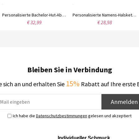
Personalisierte Bachelor-Hut-Abschluss-Halskette mit Zirkon, individuelle Namens-Herz-Charm-Silberhalskette, 2024-Abschlussgeschenk für Absolvent/Tochter/Schwester
Personalisierte Namens-Halskette mit Herz, Halskette aus Sterlingsilber mit Junggesellenhut, Abschlussgeschenk der Klasse 2024 für Tochter/Freundin/Schwester
€ 32,99
€ 28,98
Bleiben Sie in Verbindung
15%
 sich an und erhalten Sie
Rabatt auf Ihre erste 
Anmelden
Ich habe die
Datenschutzbestimmungen
gelesen und akzeptiert
Individueller Schmuck