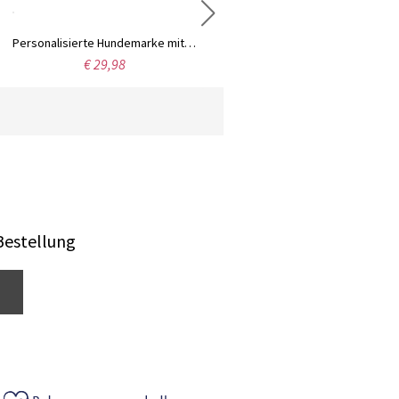
Personalisierte Hundemarke mit Foto und Kreuzanhänger, individuell gravierte Gedenkkette mit Foto für Männer, Vatertags-/Weihnachtsgeschenk für Papa/Opa/Ihn
Personalisierte seitliche Namenskette mit Herz-Geburtsstein, Damenschmuck, Valentinstag/Jahrestag/Geburtstagsgeschenk für Ehefrau/Freundin/Bestie
€ 29,98
€ 29,98
Bestellung