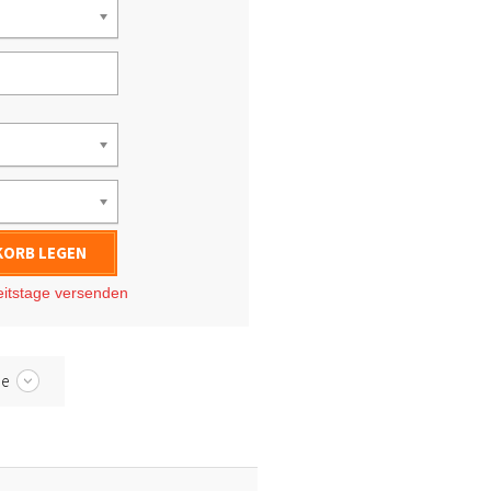
KORB LEGEN
eitstage
versenden
be