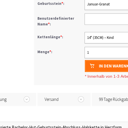
Geburtsstein
*
:
Januar-Granat
Benutzerdefinierter
Name
*
:
Kettenlänge
*
:
14" (35CM) – Kind
Menge
*
:
1
IN DEN WAREN
* I
nnerhalb von 1-3
Arb
tung
Versand
99 Tage Rückga
isierte Bachelor-Hut-Geburtsstein-Abschluss-Halskette in Herzform