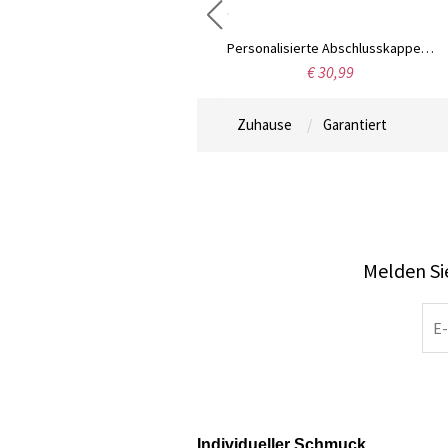
Benutzerdefinierte Geburtsstein Infinity Halskette mit Flügeln, Sterling Silber 925/Messing Herz Geburtsstein Halskette, Geschenk für Frauen/Ehefrau/Mutter/Oma/Schwester
Personalisierte Abschlusskappen-Charm-Halskette/Armband, Sterling Silber 925 Mörtelbrett-Hut-Anhänger, Abschlussgeschenk für Freunde/Klassenkameraden
€ 32,99
€ 30,99
Zuhause
Garantiert
Melden Sie
Individueller Schmuck