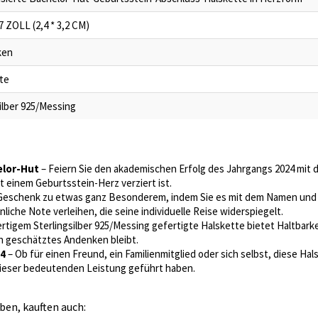
27 ZOLL (2,4 * 3,2 CM)
ken
te
ilber 925/Messing
elor-Hut
– Feiern Sie den akademischen Erfolg des Jahrgangs 2024 mit d
 einem Geburtsstein-Herz verziert ist.
Geschenk zu etwas ganz Besonderem, indem Sie es mit dem Namen und
liche Note verleihen, die seine individuelle Reise widerspiegelt.
tigem Sterlingsilber 925/Messing gefertigte Halskette bietet Haltbarke
n geschätztes Andenken bleibt.
24
– Ob für einen Freund, ein Familienmitglied oder sich selbst, diese H
 dieser bedeutenden Leistung geführt haben.
ben, kauften auch: