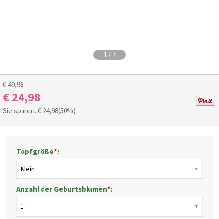
1
/
7
€ 49,96
€ 24,98
Sie sparen: €
24,98
(50%)
Topfgröße
*
:
Klein
Anzahl der Geburtsblumen
*
:
1