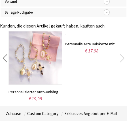
Versand
99 Tage Rückgabe
Kunden, die diesen Artikel gekauft haben, kauften auch:
Personalisierte Emaille-Halskette mit Cornicello-Anhänger, Geburtsstein und Initialen, Chili-Pfeffer-Anhänger, Geburtstagsgeschenk für italienische Frauen
Personalisierte Halskette mit seitlichem Namensanhänger aus Emaille, Cornicello-Glückshorn, Chili-Namenskette, Geburtstagsgeschenk für italienische Familie/Freunde.
€ 17,98
Personalisierter Auto-Anhänger mit Geburtsstein-Mariä-Kreuz, Kristallrosenkranz-Glücksbringer fürs Lenkrad, Auto-Accessoire, Taufgeschenk für Sie/Mama/Familie
€ 19,98
Zuhause
Custom Category
Exklusives Angebot per E-Mail