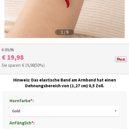
1
/
9
€ 39,96
€ 19,98
Sie sparen: €
19,98
(50%)
Hinweis: Das elastische Band am Armband hat einen
Dehnungsbereich von (1,27 cm) 0,5 Zoll.
Hornfarbe
*
:
Gold
Anfänglich
*
: