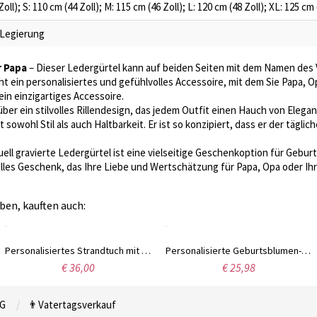
oll); S: 110 cm (44 Zoll); M: 115 cm (46 Zoll); L: 120 cm (48 Zoll); XL: 125 cm 
 Legierung
r Papa
– Dieser Ledergürtel kann auf beiden Seiten mit dem Namen des
eht ein personalisiertes und gefühlvolles Accessoire, mit dem Sie Papa
in einzigartiges Accessoire.
über ein stilvolles Rillendesign, das jedem Outfit einen Hauch von Elega
sowohl Stil als auch Haltbarkeit. Er ist so konzipiert, dass er der täglic
uell gravierte Ledergürtel ist eine vielseitige Geschenkoption für Geburt
es Geschenk, das Ihre Liebe und Wertschätzung für Papa, Opa oder Ih
ben, kauften auch:
Personalisiertes Strandtuch mit Namen, klassischem Streifen, übergroßes Strandtuch, Strandgeschenk, leichtes Strandtuch, Urlaubsgeschenk, Geschenk für Kinder/Familie
Personalisierte Geburtsblumen-Halskette mit Flügel, gravierte Scheiben-Halskette, Gedenkschmuck, Engelsflügel-Halskette, Erinnerungsgeschenk für Verlust, Trauergeschenk
€ 36,00
€ 25,98
G
👨Vatertagsverkauf