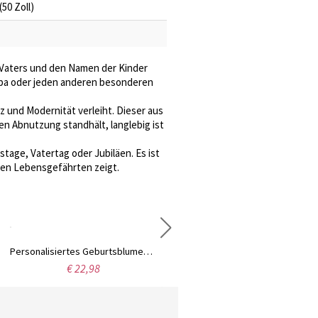
(50 Zoll)
 Vaters und den Namen der Kinder
, Opa oder jeden anderen besonderen
nz und Modernität verleiht. Dieser aus
hen Abnutzung standhält, langlebig ist
stage, Vatertag oder Jubiläen. Es ist
ren Lebensgefährten zeigt.
Personalisiertes Geburtsblumen-Geburtsstein-Armband, individuelles hohles Silberarmband mit Initiale, Damenschmuck, Muttertags-/Geburtstagsgeschenk für Mama/Oma/Sie
Personalisiertes Tortenschneideset für die Hochzeit mit Namen, exquisites Tortenschneider-Servierset aus Edelstahl, Gastgeschenke für die Brautparty, Hochzeitsgeschenk für Paare
€ 22,98
€ 27,98