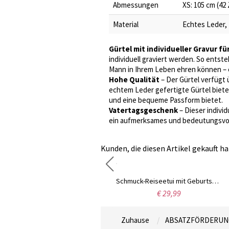
Abmessungen
XS: 105 cm (42 Z
Material
Echtes Leder,
Gürtel mit individueller Gravur fü
individuell graviert werden. So entst
Mann in Ihrem Leben ehren können – e
Hohe Qualität
– Der Gürtel verfügt 
echtem Leder gefertigte Gürtel bietet 
und eine bequeme Passform bietet.
Vatertagsgeschenk
– Dieser individ
ein aufmerksames und bedeutungsvoll
Kunden, die diesen Artikel gekauft ha
Gravierte Nummer Siegelring, Sterling Sliver 925, Sport Ring, Basketball Ring für Sportbegeisterte
Schmuck-Reiseetui mit Geburtsblumen, personalisiertes Geburtstagsgeschenk, individuelle Schmuckschatulle aus Samt, Geschenke für Hochzeit/Brautjungfer/Mutter/Frauen, mehr kaufen, mehr sparen
€ 46,99
€ 29,99
Zuhause
ABSATZFÖRDERUN