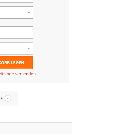
KORB LEGEN
eitstage
versenden
be