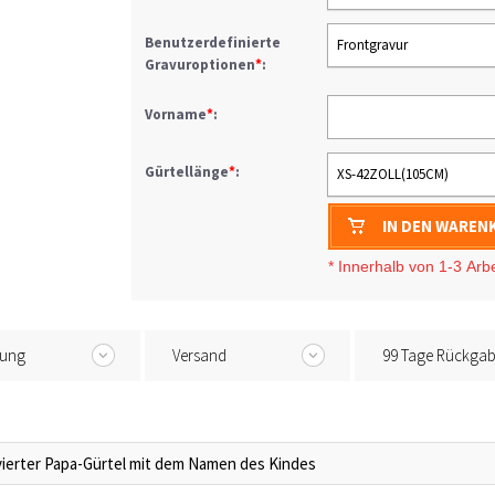
Benutzerdefinierte
Frontgravur
Gravuroptionen
*
:
Vorname
*
:
Gürtellänge
*
:
XS-42ZOLL(105CM)
IN DEN WAREN
* I
nnerhalb von 1-3
Arb
tung
Versand
99 Tage Rückga
avierter Papa-Gürtel mit dem Namen des Kindes