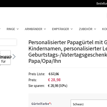
Bestellu
RINGE
ARMBÄNDER
EMPFÄNGER
ZUBEHÖR
KO
Personalisierter Papagürtel mit 
Kindernamen, personalisierter Le
Geburtstags-/Vatertagsgeschenk
Papa/Opa/Ihn
Preis Liste:
€ 57,96
€
28,98
Preis:
Sie sparen:
€
28,98
(50%)
Gürtelfarbe
*
:
Schwarz