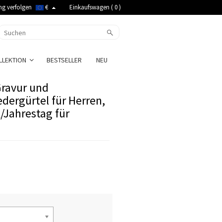
ng verfolgen
€
Einkaufswagen (
0
)
LLEKTION
BESTSELLER
NEU
Gravur und
dergürtel für Herren,
/Jahrestag für