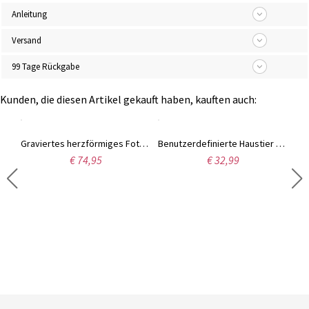
Anleitung
Versand
99 Tage Rückgabe
Kunden, die diesen Artikel gekauft haben, kauften auch:
Herzanhänger Halskette mit eingraviertem Photo und Geburtssteine Sterling Silber
Graviertes herzförmiges Foto-Armband in Silber
Benutzerdefinierte Haustier Halskette Silber 925/Edelstahl Haustier Foto Schmuck für Haustier Memorial Hund Mom Geschenk
€ 74,95
€ 32,99