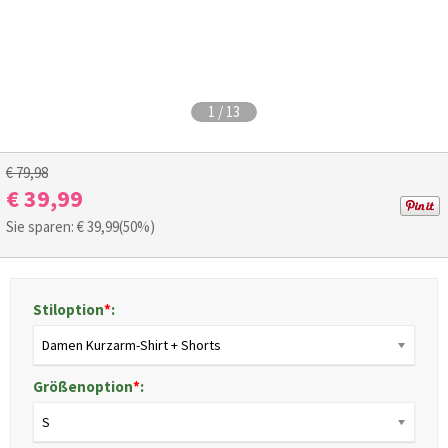
1
/
13
€ 79,98
€ 39,99
Sie sparen: €
39,99
(50%)
Stiloption
*
:
Damen Kurzarm-Shirt + Shorts
Größenoption
*
:
S