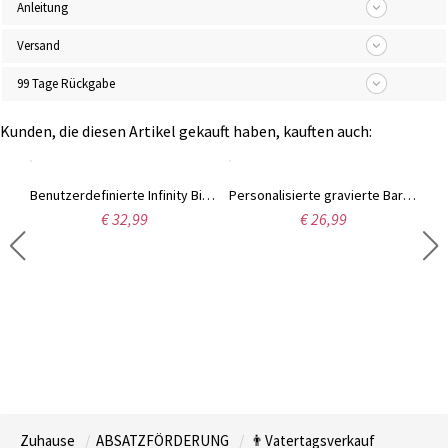
Anleitung
Versand
99 Tage Rückgabe
Kunden, die diesen Artikel gekauft haben, kauften auch:
Personalisierte Engels-Fotoprojektions-Halskette, Sterlingsilber-Halskette in 100 Sprachen, Geburtstags-/Jahrestags-/Muttertagsgeschenk für Mädchen/Mutter
Benutzerdefinierte Infinity Birthflowers Halskette mit Namen, Edelstahl-Mutter-Tochter-Halskette, Muttertag/Geburtstagsgeschenk für Mutter/Tochter/Freunde/Frauen
Personalisierte gravierte Bar-Urnen-Halskette, individuelle Bar-Halskette, Kremationsschmuck, Erinnerungsgeschenk, Gedenkgravur-Schmuck für Asche, Lied
€ 32,99
€ 26,99
Zuhause
ABSATZFÖRDERUNG
👨Vatertagsverkauf