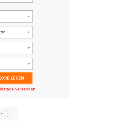
ter
KORB LEGEN
eitstage
versenden
be