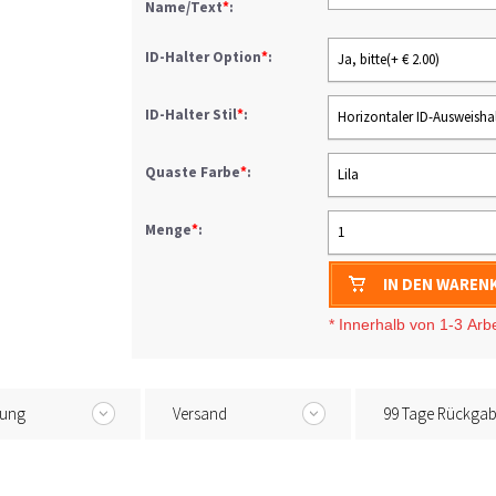
Name/Text
*
:
ID-Halter Option
*
:
Ja, bitte(+ € 2.00)
ID-Halter Stil
*
:
Horizontaler ID-Ausweishal
Quaste Farbe
*
:
Lila
Menge
*
:
1
IN DEN WAREN
* I
nnerhalb von 1-3
Arb
tung
Versand
99 Tage Rückga