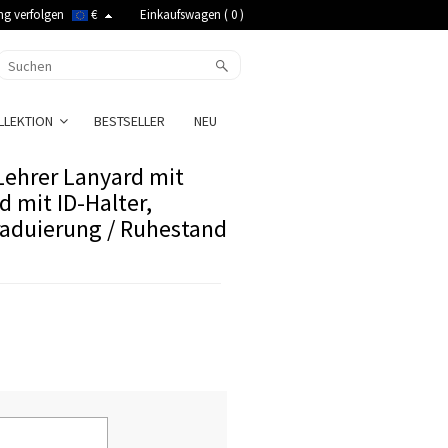
ng verfolgen
€
Einkaufswagen (
0
)
LLEKTION
BESTSELLER
NEU
Lehrer Lanyard mit
d mit ID-Halter,
Graduierung / Ruhestand