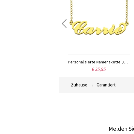
Individuell gestaltete Halskette aus Sterlingsilber mit den Namen zweier Liebender
Personalisierte Namenskette „Carrie“, 18 Karat vergoldet
€ 42,16
€ 35,95
Zuhause
Garantiert
Melden Sie