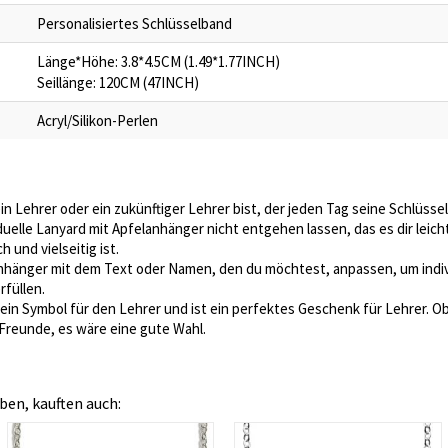
Personalisiertes Schlüsselband
Länge*Höhe: 3.8*4.5CM (1.49*1.77INCH)
Seillänge: 120CM (47INCH)
Acryl/Silikon-Perlen
in Lehrer oder ein zukünftiger Lehrer bist, der jeden Tag seine Schlüsse
duelle Lanyard mit Apfelanhänger nicht entgehen lassen, das es dir leicht
h und vielseitig ist.
anhänger mit dem Text oder Namen, den du möchtest, anpassen, um indiv
füllen.
t ein Symbol für den Lehrer und ist ein perfektes Geschenk für Lehrer. Ob
 Freunde, es wäre eine gute Wahl.
ben, kauften auch: