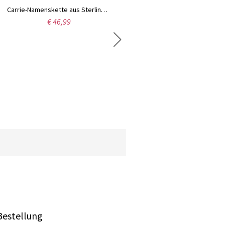
Carrie-Namenskette aus Sterlingsilber mit Geburtssteinen
€ 46,99
Antik Englische Name Halskette aus Sterling Silber
€ 27,99
Bestellung