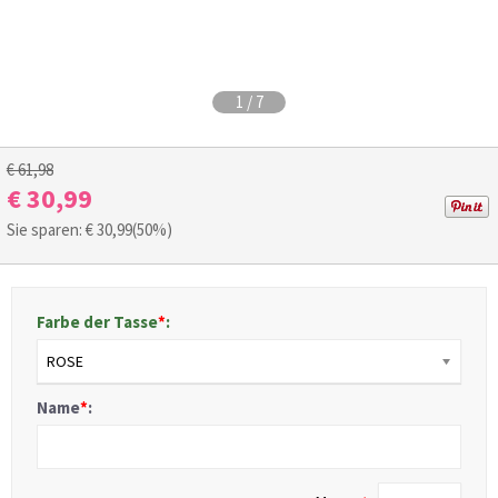
1
/
7
€ 61,98
€ 30,99
Sie sparen: €
30,99
(50%)
Farbe der Tasse
*
:
ROSE
Name
*
: