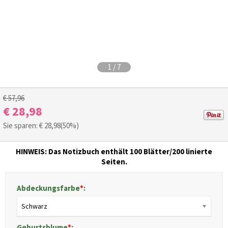
1
/
7
€ 57,96
€ 28,98
Sie sparen: €
28,98
(50%)
HINWEIS: Das Notizbuch enthält 100 Blätter/200 linierte
Seiten.
Abdeckungsfarbe
*
:
Schwarz
Geburtsblume
*
: