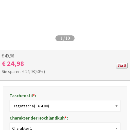
1
/
10
€ 49,96
€ 24,98
Sie sparen: €
24,98
(50%)
Taschenstil
*
:
Tragetasche(+ € 4.00)
Charakter der Hochlandkuh
*
:
Charakter 1